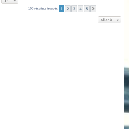
1
2
3
4
5
Suivante
106 résultats trouvés
Aller à