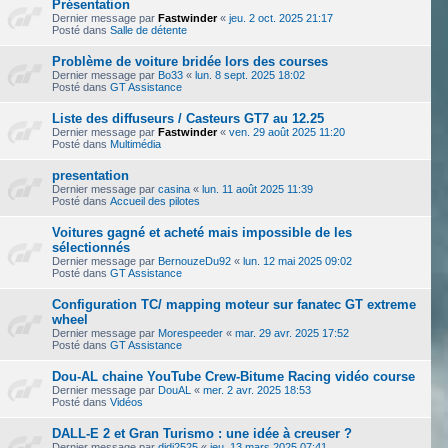
Présentation
Dernier message par
Fastwinder
«
jeu. 2 oct. 2025 21:17
Posté dans
Salle de détente
Problème de voiture bridée lors des courses
Dernier message par
Bo33
«
lun. 8 sept. 2025 18:02
Posté dans
GT Assistance
Liste des diffuseurs / Casteurs GT7 au 12.25
Dernier message par
Fastwinder
«
ven. 29 août 2025 11:20
Posté dans
Multimédia
presentation
Dernier message par
casina
«
lun. 11 août 2025 11:39
Posté dans
Accueil des pilotes
Voitures gagné et acheté mais impossible de les
sélectionnés
Dernier message par
BernouzeDu92
«
lun. 12 mai 2025 09:02
Posté dans
GT Assistance
Configuration TC/ mapping moteur sur fanatec GT extreme
wheel
Dernier message par
Morespeeder
«
mar. 29 avr. 2025 17:52
Posté dans
GT Assistance
Dou-AL chaine YouTube Crew-Bitume Racing vidéo course
Dernier message par
DouAL
«
mer. 2 avr. 2025 18:53
Posté dans
Vidéos
DALL-E 2 et Gran Turismo : une idée à creuser ?
Dernier message par
didi2525
«
jeu. 13 mars 2025 07:41