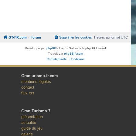
GT-FR.com
forum
Supprimer les cookies
Heures au format
UTC
Développé par
phpBB
® Forum Software © phpBB Limited
Traduit par
phpBB-fr.com
Confidentialité
|
Conditions
Granturismo-fr.com
mentions légales
contact
flux rss
Gran Turismo 7
présentation
actualité
guide du jeu
galerie