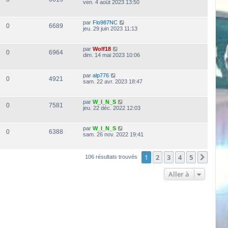
ven. 4 août 2023 13:50
par
Flo987NC
0
6689
jeu. 29 juin 2023 11:13
par
Wolf18
0
6964
dim. 14 mai 2023 10:06
par
alp776
0
4921
sam. 22 avr. 2023 18:47
par
W_I_N_S
0
7581
jeu. 22 déc. 2022 12:03
par
W_I_N_S
0
6388
sam. 26 nov. 2022 19:41
1
2
3
4
5
Suiva
106 résultats trouvés
Aller à