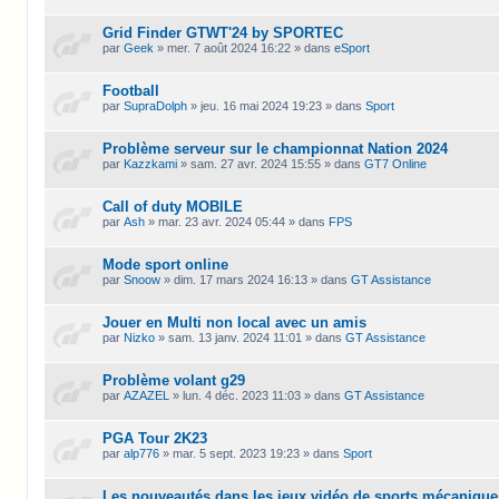
Grid Finder GTWT'24 by SPORTEC
par
Geek
»
mer. 7 août 2024 16:22
» dans
eSport
Football
par
SupraDolph
»
jeu. 16 mai 2024 19:23
» dans
Sport
Problème serveur sur le championnat Nation 2024
par
Kazzkami
»
sam. 27 avr. 2024 15:55
» dans
GT7 Online
Call of duty MOBILE
par
Ash
»
mar. 23 avr. 2024 05:44
» dans
FPS
Mode sport online
par
Snoow
»
dim. 17 mars 2024 16:13
» dans
GT Assistance
Jouer en Multi non local avec un amis
par
Nizko
»
sam. 13 janv. 2024 11:01
» dans
GT Assistance
Problème volant g29
par
AZAZEL
»
lun. 4 déc. 2023 11:03
» dans
GT Assistance
PGA Tour 2K23
par
alp776
»
mar. 5 sept. 2023 19:23
» dans
Sport
Les nouveautés dans les jeux vidéo de sports mécanique