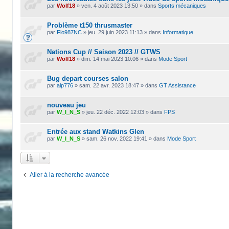
par
Wolf18
»
ven. 4 août 2023 13:50
» dans
Sports mécaniques
Problème t150 thrusmaster
par
Flo987NC
»
jeu. 29 juin 2023 11:13
» dans
Informatique
Nations Cup // Saison 2023 // GTWS
par
Wolf18
»
dim. 14 mai 2023 10:06
» dans
Mode Sport
Bug depart courses salon
par
alp776
»
sam. 22 avr. 2023 18:47
» dans
GT Assistance
nouveau jeu
par
W_I_N_S
»
jeu. 22 déc. 2022 12:03
» dans
FPS
Entrée aux stand Watkins Glen
par
W_I_N_S
»
sam. 26 nov. 2022 19:41
» dans
Mode Sport
Aller à la recherche avancée