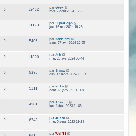
par
Geek
0
12402
mer. 7 août 2024 16:22
par
SupraDolph
0
11178
jeu. 16 mai 2024 19:23
par
Kazzkami
0
5405
sam. 27 avr. 2024 15:55
par
Ash
0
11506
mar. 23 avr. 2024 05:44
par
Snoow
0
5286
dim. 17 mars 2024 16:13
par
Nizko
0
5211
sam. 13 janv. 2024 11:01
par
AZAZEL
0
4981
lun. 4 déc. 2023 11:03
par
alp776
0
6743
mar. 5 sept. 2023 19:23
par
Wolf18
0
6615