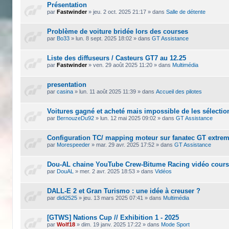
Présentation
par
Fastwinder
»
jeu. 2 oct. 2025 21:17
» dans
Salle de détente
Problème de voiture bridée lors des courses
par
Bo33
»
lun. 8 sept. 2025 18:02
» dans
GT Assistance
Liste des diffuseurs / Casteurs GT7 au 12.25
par
Fastwinder
»
ven. 29 août 2025 11:20
» dans
Multimédia
presentation
par
casina
»
lun. 11 août 2025 11:39
» dans
Accueil des pilotes
Voitures gagné et acheté mais impossible de les sélecti
par
BernouzeDu92
»
lun. 12 mai 2025 09:02
» dans
GT Assistance
Configuration TC/ mapping moteur sur fanatec GT extre
par
Morespeeder
»
mar. 29 avr. 2025 17:52
» dans
GT Assistance
Dou-AL chaine YouTube Crew-Bitume Racing vidéo cour
par
DouAL
»
mer. 2 avr. 2025 18:53
» dans
Vidéos
DALL-E 2 et Gran Turismo : une idée à creuser ?
par
didi2525
»
jeu. 13 mars 2025 07:41
» dans
Multimédia
[GTWS] Nations Cup // Exhibition 1 - 2025
par
Wolf18
»
dim. 19 janv. 2025 17:22
» dans
Mode Sport