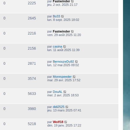
par
Fastwinder
0
2225
jeu. 2 oct. 2025 21:17
par
Bo33
0
2645
lun. 8 sept. 2025 18:02
par
Fastwinder
0
2216
ven. 29 août 2025 11:20
par
casina
0
2156
lun. 11 août 2025 11:39
par
BernouzeDu92
0
2871
lun. 12 mai 2025 09:02
par
Morespeeder
0
3574
mar. 29 avr. 2025 17:52
par
DouAL
0
5633
mer. 2 avr. 2025 18:53
par
didi2525
0
3980
jeu. 13 mars 2025 07:41
par
Wolf18
0
5218
dim. 19 janv. 2025 17:22