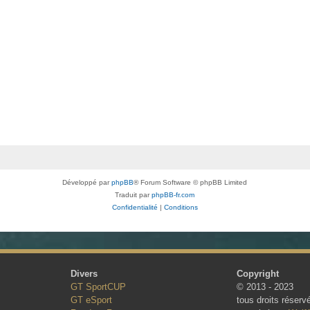
Développé par
phpBB
® Forum Software © phpBB Limited
Traduit par
phpBB-fr.com
Confidentialité
|
Conditions
Divers
Copyright
GT SportCUP
© 2013 - 2023
GT eSport
tous droits réserv