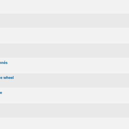
onnés
me wheel
se