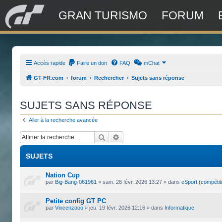
GRAN TURISMO
FORUM
Accès rapide
Faire un don
FAQ
mChat
GT-FR.com
forum
Rechercher
Sujets sans réponse
SUJETS SANS RÉPONSE
Aller à la recherche avancée
Rechercher
Recherche avancée
SUJETS
Nation Cup
par
Big-Bang-061961
»
sam. 28 févr. 2026 13:27
» dans
eSport (compétit
Petite config GT PC
par
Vincenzooo
»
jeu. 19 févr. 2026 12:16
» dans
Informatique