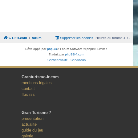
GT-FR.com
forum
Supprimer les cookies
Heures au format
UTC
Développé par
phpBB
® Forum Software © phpBB Limited
Traduit par
phpBB-fr.com
Confidentialité
|
Conditions
Granturismo-fr.com
mentions légales
contact
flux rss
Gran Turismo 7
présentation
actualité
guide du jeu
galerie