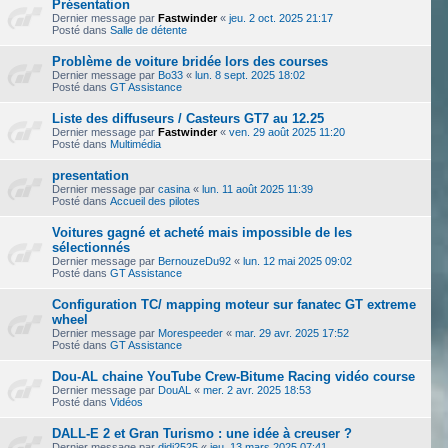
Présentation
Dernier message par
Fastwinder
«
jeu. 2 oct. 2025 21:17
Posté dans
Salle de détente
Problème de voiture bridée lors des courses
Dernier message par
Bo33
«
lun. 8 sept. 2025 18:02
Posté dans
GT Assistance
Liste des diffuseurs / Casteurs GT7 au 12.25
Dernier message par
Fastwinder
«
ven. 29 août 2025 11:20
Posté dans
Multimédia
presentation
Dernier message par
casina
«
lun. 11 août 2025 11:39
Posté dans
Accueil des pilotes
Voitures gagné et acheté mais impossible de les
sélectionnés
Dernier message par
BernouzeDu92
«
lun. 12 mai 2025 09:02
Posté dans
GT Assistance
Configuration TC/ mapping moteur sur fanatec GT extreme
wheel
Dernier message par
Morespeeder
«
mar. 29 avr. 2025 17:52
Posté dans
GT Assistance
Dou-AL chaine YouTube Crew-Bitume Racing vidéo course
Dernier message par
DouAL
«
mer. 2 avr. 2025 18:53
Posté dans
Vidéos
DALL-E 2 et Gran Turismo : une idée à creuser ?
Dernier message par
didi2525
«
jeu. 13 mars 2025 07:41