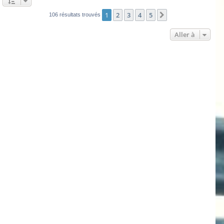
1
2
3
4
5
Suivante
106 résultats trouvés
Aller à