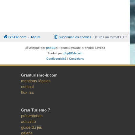
GT-FR.com
forum
Supprimer les cookies
Heures au format
UTC
Développé par
phpBB
® Forum Software © phpBB Limited
Traduit par
phpBB-fr.com
Confidentialité
|
Conditions
Granturismo-fr.com
mentions légales
contact
flux rss
Gran Turismo 7
présentation
actualité
guide du jeu
galerie