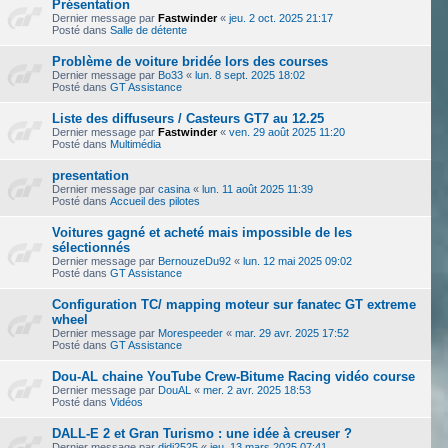
Présentation
Dernier message par
Fastwinder
«
jeu. 2 oct. 2025 21:17
Posté dans
Salle de détente
Problème de voiture bridée lors des courses
Dernier message par
Bo33
«
lun. 8 sept. 2025 18:02
Posté dans
GT Assistance
Liste des diffuseurs / Casteurs GT7 au 12.25
Dernier message par
Fastwinder
«
ven. 29 août 2025 11:20
Posté dans
Multimédia
presentation
Dernier message par
casina
«
lun. 11 août 2025 11:39
Posté dans
Accueil des pilotes
Voitures gagné et acheté mais impossible de les
sélectionnés
Dernier message par
BernouzeDu92
«
lun. 12 mai 2025 09:02
Posté dans
GT Assistance
Configuration TC/ mapping moteur sur fanatec GT extreme
wheel
Dernier message par
Morespeeder
«
mar. 29 avr. 2025 17:52
Posté dans
GT Assistance
Dou-AL chaine YouTube Crew-Bitume Racing vidéo course
Dernier message par
DouAL
«
mer. 2 avr. 2025 18:53
Posté dans
Vidéos
DALL-E 2 et Gran Turismo : une idée à creuser ?
Dernier message par
didi2525
«
jeu. 13 mars 2025 07:41