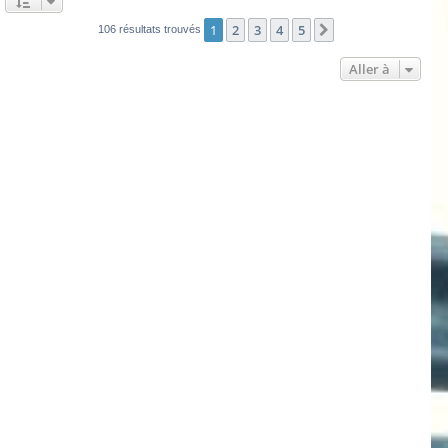
1
2
3
4
5
Suivante
106 résultats trouvés
Aller à