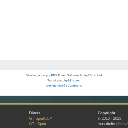
Développé par
phpBB
® Forum Software © phpBB Limited
Traduit par
phpBB-fr.com
Confidentialité
|
Conditions
Divers
Copyright
GT SportCUP
© 2013 - 2023
GT eSport
tous droits réserv