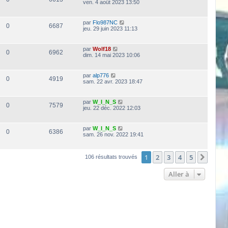
ven. 4 août 2023 13:50
par
Flo987NC
0
6687
jeu. 29 juin 2023 11:13
par
Wolf18
0
6962
dim. 14 mai 2023 10:06
par
alp776
0
4919
sam. 22 avr. 2023 18:47
par
W_I_N_S
0
7579
jeu. 22 déc. 2022 12:03
par
W_I_N_S
0
6386
sam. 26 nov. 2022 19:41
1
2
3
4
5
Suiva
106 résultats trouvés
Aller à