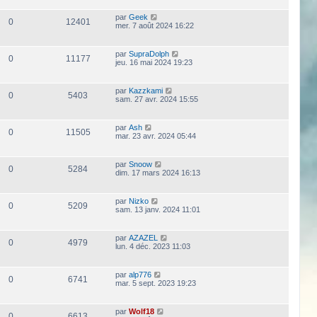
par
Geek
0
12401
mer. 7 août 2024 16:22
par
SupraDolph
0
11177
jeu. 16 mai 2024 19:23
par
Kazzkami
0
5403
sam. 27 avr. 2024 15:55
par
Ash
0
11505
mar. 23 avr. 2024 05:44
par
Snoow
0
5284
dim. 17 mars 2024 16:13
par
Nizko
0
5209
sam. 13 janv. 2024 11:01
par
AZAZEL
0
4979
lun. 4 déc. 2023 11:03
par
alp776
0
6741
mar. 5 sept. 2023 19:23
par
Wolf18
0
6613