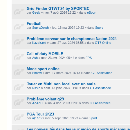
Grid Finder GTWT'24 by SPORTEC
par
Geek
»
mer. 7 août 2024 16:22
» dans
eSport
Football
par
SupraDolph
»
jeu. 16 mai 2024 19:23
» dans
Sport
Problème serveur sur le championnat Nation 2024
par
Kazzkami
»
sam. 27 avr. 2024 15:55
» dans
GT7 Online
Call of duty MOBILE
par
Ash
»
mar. 23 avr. 2024 05:44
» dans
FPS
Mode sport online
par
Snoow
»
dim. 17 mars 2024 16:13
» dans
GT Assistance
Jouer en Multi non local avec un amis
par
Nizko
»
sam. 13 janv. 2024 11:01
» dans
GT Assistance
Problème volant g29
par
AZAZEL
»
lun. 4 déc. 2023 11:03
» dans
GT Assistance
PGA Tour 2K23
par
alp776
»
mar. 5 sept. 2023 19:23
» dans
Sport
Les nouveautés dans les jeux vidéo de sports mécanique