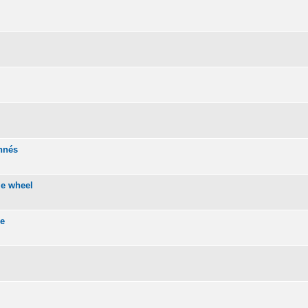
onnés
me wheel
se