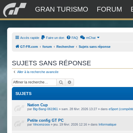
GRAN TURISMO
FORUM
Accès rapide
Faire un don
FAQ
mChat
GT-FR.com
forum
Rechercher
Sujets sans réponse
SUJETS SANS RÉPONSE
Aller à la recherche avancée
Rechercher
Recherche avancée
SUJETS
Nation Cup
par
Big-Bang-061961
»
sam. 28 févr. 2026 13:27
» dans
eSport (compétit
Petite config GT PC
par
Vincenzooo
»
jeu. 19 févr. 2026 12:16
» dans
Informatique