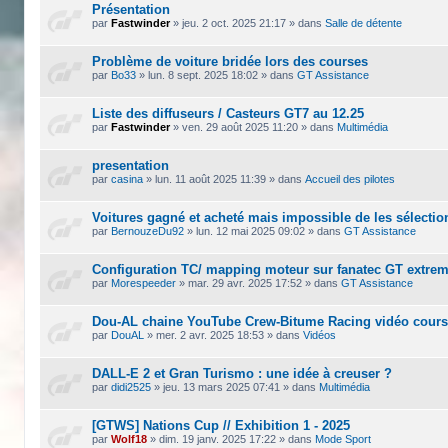
Présentation
par
Fastwinder
»
jeu. 2 oct. 2025 21:17
» dans
Salle de détente
Problème de voiture bridée lors des courses
par
Bo33
»
lun. 8 sept. 2025 18:02
» dans
GT Assistance
Liste des diffuseurs / Casteurs GT7 au 12.25
par
Fastwinder
»
ven. 29 août 2025 11:20
» dans
Multimédia
presentation
par
casina
»
lun. 11 août 2025 11:39
» dans
Accueil des pilotes
Voitures gagné et acheté mais impossible de les sélecti
par
BernouzeDu92
»
lun. 12 mai 2025 09:02
» dans
GT Assistance
Configuration TC/ mapping moteur sur fanatec GT extre
par
Morespeeder
»
mar. 29 avr. 2025 17:52
» dans
GT Assistance
Dou-AL chaine YouTube Crew-Bitume Racing vidéo cour
par
DouAL
»
mer. 2 avr. 2025 18:53
» dans
Vidéos
DALL-E 2 et Gran Turismo : une idée à creuser ?
par
didi2525
»
jeu. 13 mars 2025 07:41
» dans
Multimédia
[GTWS] Nations Cup // Exhibition 1 - 2025
par
Wolf18
»
dim. 19 janv. 2025 17:22
» dans
Mode Sport