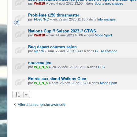
par
Wolf18
»
ven. 4 août 2023 13:50
» dans
Sports mécaniques
Problème t150 thrusmaster
par
Flo987NC
»
jeu. 29 juin 2023 11:13
» dans
Informatique
Nations Cup // Saison 2023 // GTWS
par
Wolf18
»
dim. 14 mai 2023 10:06
» dans
Mode Sport
Bug depart courses salon
par
alp776
»
sam. 22 avr. 2023 18:47
» dans
GT Assistance
nouveau jeu
par
W_I_N_S
»
jeu. 22 déc. 2022 12:03
» dans
FPS
Entrée aux stand Watkins Glen
par
W_I_N_S
»
sam. 26 nov. 2022 19:41
» dans
Mode Sport
Aller à la recherche avancée