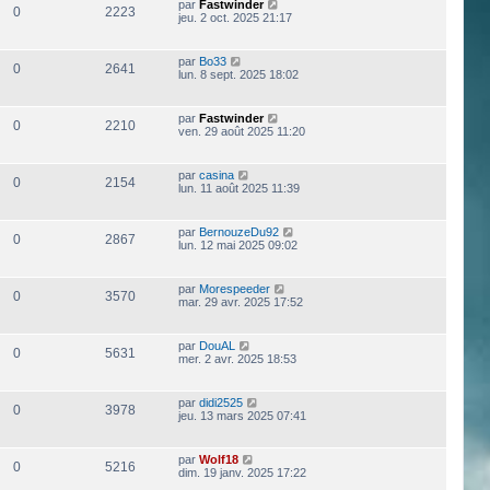
par
Fastwinder
0
2223
jeu. 2 oct. 2025 21:17
par
Bo33
0
2641
lun. 8 sept. 2025 18:02
par
Fastwinder
0
2210
ven. 29 août 2025 11:20
par
casina
0
2154
lun. 11 août 2025 11:39
par
BernouzeDu92
0
2867
lun. 12 mai 2025 09:02
par
Morespeeder
0
3570
mar. 29 avr. 2025 17:52
par
DouAL
0
5631
mer. 2 avr. 2025 18:53
par
didi2525
0
3978
jeu. 13 mars 2025 07:41
par
Wolf18
0
5216
dim. 19 janv. 2025 17:22