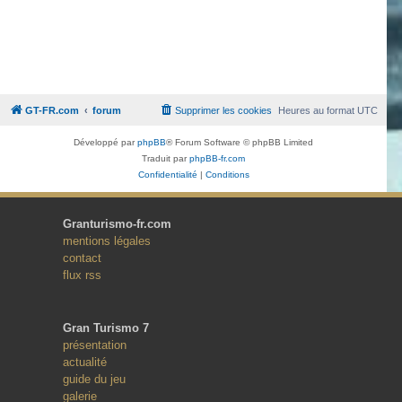
GT-FR.com
forum
Supprimer les cookies
Heures au format
UTC
Développé par
phpBB
® Forum Software © phpBB Limited
Traduit par
phpBB-fr.com
Confidentialité
|
Conditions
Granturismo-fr.com
mentions légales
contact
flux rss
Gran Turismo 7
présentation
actualité
guide du jeu
galerie