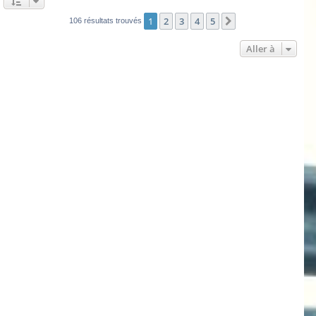
1
2
3
4
5
Suivante
106 résultats trouvés
Aller à