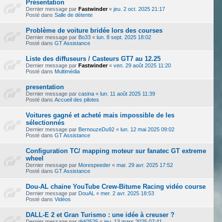
Présentation
Dernier message par
Fastwinder
«
jeu. 2 oct. 2025 21:17
Posté dans
Salle de détente
Problème de voiture bridée lors des courses
Dernier message par
Bo33
«
lun. 8 sept. 2025 18:02
Posté dans
GT Assistance
Liste des diffuseurs / Casteurs GT7 au 12.25
Dernier message par
Fastwinder
«
ven. 29 août 2025 11:20
Posté dans
Multimédia
presentation
Dernier message par
casina
«
lun. 11 août 2025 11:39
Posté dans
Accueil des pilotes
Voitures gagné et acheté mais impossible de les
sélectionnés
Dernier message par
BernouzeDu92
«
lun. 12 mai 2025 09:02
Posté dans
GT Assistance
Configuration TC/ mapping moteur sur fanatec GT extreme
wheel
Dernier message par
Morespeeder
«
mar. 29 avr. 2025 17:52
Posté dans
GT Assistance
Dou-AL chaine YouTube Crew-Bitume Racing vidéo course
Dernier message par
DouAL
«
mer. 2 avr. 2025 18:53
Posté dans
Vidéos
DALL-E 2 et Gran Turismo : une idée à creuser ?
Dernier message par
didi2525
«
jeu. 13 mars 2025 07:41