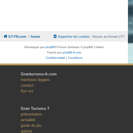
GT-FR.com
forum
Supprimer les cookies
Heures au format
UTC
Développé par
phpBB
® Forum Software © phpBB Limited
Traduit par
phpBB-fr.com
Confidentialité
|
Conditions
Granturismo-fr.com
mentions légales
contact
flux rss
Gran Turismo 7
présentation
actualité
guide du jeu
galerie