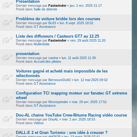
Présentation
Dernier message par
Fastwinder
«
jeu. 2 oct. 2025 21:17
Posté dans
Salle de détente
Problème de voiture bridée lors des courses
Dernier message par
Bo33
«
lun. 8 sept. 2025 18:02
Posté dans
GT Assistance
Liste des diffuseurs / Casteurs GT7 au 12.25
Dernier message par
Fastwinder
«
ven. 29 août 2025 11:20
Posté dans
Multimédia
presentation
Dernier message par
casina
«
lun. 11 août 2025 11:39
Posté dans
Accueil des pilotes
Voitures gagné et acheté mais impossible de les
sélectionnés
Dernier message par
BernouzeDu92
«
lun. 12 mai 2025 09:02
Posté dans
GT Assistance
Configuration TC/ mapping moteur sur fanatec GT extreme
wheel
Dernier message par
Morespeeder
«
mar. 29 avr. 2025 17:52
Posté dans
GT Assistance
Dou-AL chaine YouTube Crew-Bitume Racing vidéo course
Dernier message par
DouAL
«
mer. 2 avr. 2025 18:53
Posté dans
Vidéos
DALL-E 2 et Gran Turismo : une idée à creuser ?
Dernier message par
didi2525
«
jeu. 13 mars 2025 07:41