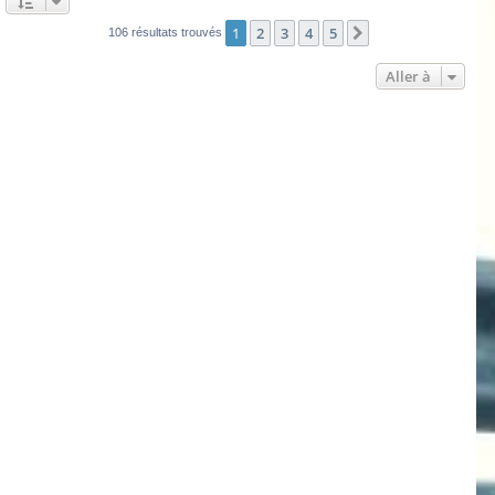
1
2
3
4
5
Suivante
106 résultats trouvés
Aller à