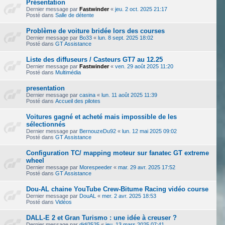
Présentation
Dernier message par
Fastwinder
«
jeu. 2 oct. 2025 21:17
Posté dans
Salle de détente
Problème de voiture bridée lors des courses
Dernier message par
Bo33
«
lun. 8 sept. 2025 18:02
Posté dans
GT Assistance
Liste des diffuseurs / Casteurs GT7 au 12.25
Dernier message par
Fastwinder
«
ven. 29 août 2025 11:20
Posté dans
Multimédia
presentation
Dernier message par
casina
«
lun. 11 août 2025 11:39
Posté dans
Accueil des pilotes
Voitures gagné et acheté mais impossible de les
sélectionnés
Dernier message par
BernouzeDu92
«
lun. 12 mai 2025 09:02
Posté dans
GT Assistance
Configuration TC/ mapping moteur sur fanatec GT extreme
wheel
Dernier message par
Morespeeder
«
mar. 29 avr. 2025 17:52
Posté dans
GT Assistance
Dou-AL chaine YouTube Crew-Bitume Racing vidéo course
Dernier message par
DouAL
«
mer. 2 avr. 2025 18:53
Posté dans
Vidéos
DALL-E 2 et Gran Turismo : une idée à creuser ?
Dernier message par
didi2525
«
jeu. 13 mars 2025 07:41