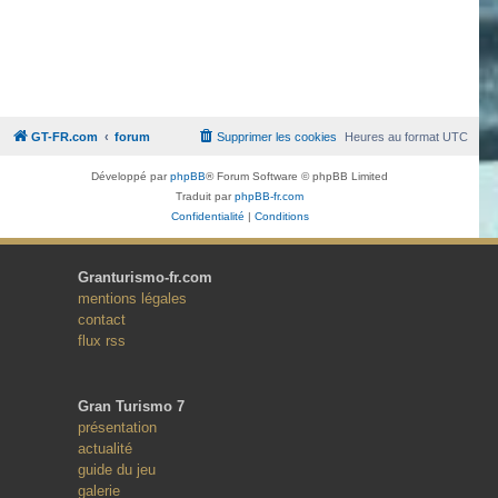
GT-FR.com
forum
Supprimer les cookies
Heures au format
UTC
Développé par
phpBB
® Forum Software © phpBB Limited
Traduit par
phpBB-fr.com
Confidentialité
|
Conditions
Granturismo-fr.com
mentions légales
contact
flux rss
Gran Turismo 7
présentation
actualité
guide du jeu
galerie