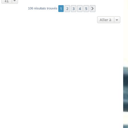
1
2
3
4
5
Suivante
106 résultats trouvés
Aller à