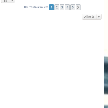
1
2
3
4
5
Suivante
106 résultats trouvés
Aller à