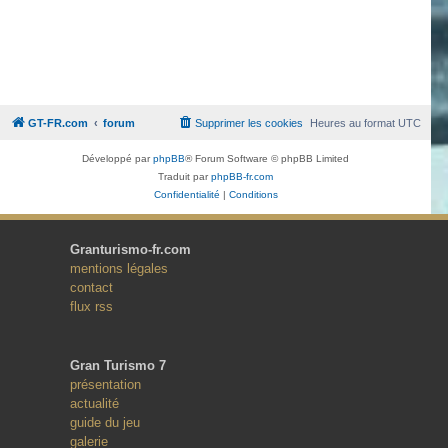
GT-FR.com
forum
Supprimer les cookies
Heures au format
UTC
Développé par
phpBB
® Forum Software © phpBB Limited
Traduit par
phpBB-fr.com
Confidentialité
|
Conditions
Granturismo-fr.com
mentions légales
contact
flux rss
Gran Turismo 7
présentation
actualité
guide du jeu
galerie