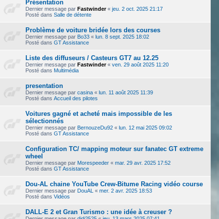
Présentation
Dernier message par
Fastwinder
«
jeu. 2 oct. 2025 21:17
Posté dans
Salle de détente
Problème de voiture bridée lors des courses
Dernier message par
Bo33
«
lun. 8 sept. 2025 18:02
Posté dans
GT Assistance
Liste des diffuseurs / Casteurs GT7 au 12.25
Dernier message par
Fastwinder
«
ven. 29 août 2025 11:20
Posté dans
Multimédia
presentation
Dernier message par
casina
«
lun. 11 août 2025 11:39
Posté dans
Accueil des pilotes
Voitures gagné et acheté mais impossible de les
sélectionnés
Dernier message par
BernouzeDu92
«
lun. 12 mai 2025 09:02
Posté dans
GT Assistance
Configuration TC/ mapping moteur sur fanatec GT extreme
wheel
Dernier message par
Morespeeder
«
mar. 29 avr. 2025 17:52
Posté dans
GT Assistance
Dou-AL chaine YouTube Crew-Bitume Racing vidéo course
Dernier message par
DouAL
«
mer. 2 avr. 2025 18:53
Posté dans
Vidéos
DALL-E 2 et Gran Turismo : une idée à creuser ?
Dernier message par
didi2525
«
jeu. 13 mars 2025 07:41