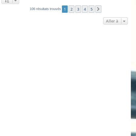
1
2
3
4
5
Suivante
106 résultats trouvés
Aller à