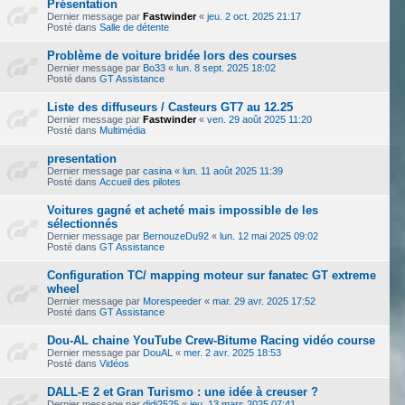
Présentation
Dernier message par
Fastwinder
«
jeu. 2 oct. 2025 21:17
Posté dans
Salle de détente
Problème de voiture bridée lors des courses
Dernier message par
Bo33
«
lun. 8 sept. 2025 18:02
Posté dans
GT Assistance
Liste des diffuseurs / Casteurs GT7 au 12.25
Dernier message par
Fastwinder
«
ven. 29 août 2025 11:20
Posté dans
Multimédia
presentation
Dernier message par
casina
«
lun. 11 août 2025 11:39
Posté dans
Accueil des pilotes
Voitures gagné et acheté mais impossible de les
sélectionnés
Dernier message par
BernouzeDu92
«
lun. 12 mai 2025 09:02
Posté dans
GT Assistance
Configuration TC/ mapping moteur sur fanatec GT extreme
wheel
Dernier message par
Morespeeder
«
mar. 29 avr. 2025 17:52
Posté dans
GT Assistance
Dou-AL chaine YouTube Crew-Bitume Racing vidéo course
Dernier message par
DouAL
«
mer. 2 avr. 2025 18:53
Posté dans
Vidéos
DALL-E 2 et Gran Turismo : une idée à creuser ?
Dernier message par
didi2525
«
jeu. 13 mars 2025 07:41