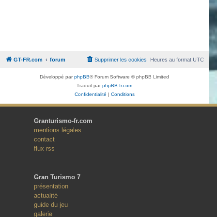
GT-FR.com
forum
Supprimer les cookies
Heures au format
UTC
Développé par
phpBB
® Forum Software © phpBB Limited
Traduit par
phpBB-fr.com
Confidentialité
|
Conditions
Granturismo-fr.com
mentions légales
contact
flux rss
Gran Turismo 7
présentation
actualité
guide du jeu
galerie