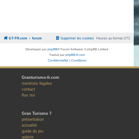
GT-FR.com
forum
Supprimer les cookies
Heures au format
UTC
Développé par
phpBB
® Forum Software © phpBB Limited
Traduit par
phpBB-fr.com
Confidentialité
|
Conditions
Granturismo-fr.com
mentions légales
contact
flux rss
Gran Turismo 7
présentation
actualité
guide du jeu
galerie