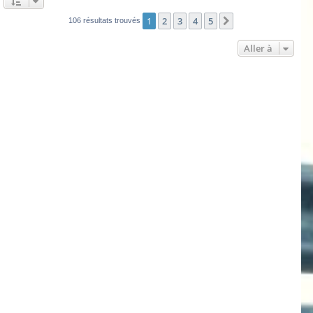
1
2
3
4
5
Suivante
106 résultats trouvés
Aller à