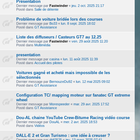
Présentation
Dernier message par
Fastwinder
«
jeu. 2 oct. 2025 21:17
Posté dans
Salle de détente
Problème de voiture bridée lors des courses
Dernier message par
Bo33
«
lun. 8 sept. 2025 18:02
Posté dans
GT Assistance
Liste des diffuseurs / Casteurs GT7 au 12.25
Dernier message par
Fastwinder
«
ven. 29 août 2025 11:20
Posté dans
Multimédia
presentation
Dernier message par
casina
«
lun. 11 août 2025 11:39
Posté dans
Accueil des pilotes
Voitures gagné et acheté mais impossible de les
sélectionnés
Dernier message par
BernouzeDu92
«
lun. 12 mai 2025 09:02
Posté dans
GT Assistance
Configuration TC/ mapping moteur sur fanatec GT extreme
wheel
Dernier message par
Morespeeder
«
mar. 29 avr. 2025 17:52
Posté dans
GT Assistance
Dou-AL chaine YouTube Crew-Bitume Racing vidéo course
Dernier message par
DouAL
«
mer. 2 avr. 2025 18:53
Posté dans
Vidéos
DALL-E 2 et Gran Turismo : une idée à creuser ?
Dernier message par
didi2525
«
jeu. 13 mars 2025 07:41