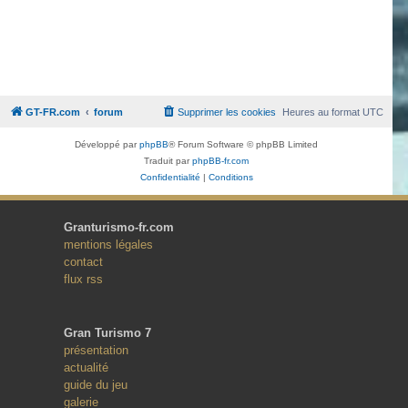
GT-FR.com
forum
Supprimer les cookies
Heures au format
UTC
Développé par
phpBB
® Forum Software © phpBB Limited
Traduit par
phpBB-fr.com
Confidentialité
|
Conditions
Granturismo-fr.com
mentions légales
contact
flux rss
Gran Turismo 7
présentation
actualité
guide du jeu
galerie