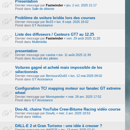
Présentation
Dernier message par
Fastwinder
«
jeu. 2 oct. 2025 21:17
Posté dans
Salle de détente
Problème de voiture bridée lors des courses
Dernier message par
Bo33
«
lun. 8 sept. 2025 18:02
Posté dans
GT Assistance
Liste des diffuseurs / Casteurs GT7 au 12.25
Dernier message par
Fastwinder
«
ven. 29 août 2025 11:20
Posté dans
Multimédia
presentation
Dernier message par
casina
«
lun. 11 août 2025 11:39
Posté dans
Accueil des pilotes
Voitures gagné et acheté mais impossible de les
sélectionnés
Dernier message par
BernouzeDu92
«
lun. 12 mai 2025 09:02
Posté dans
GT Assistance
Configuration TC/ mapping moteur sur fanatec GT extreme
wheel
Dernier message par
Morespeeder
«
mar. 29 avr. 2025 17:52
Posté dans
GT Assistance
Dou-AL chaine YouTube Crew-Bitume Racing vidéo course
Dernier message par
DouAL
«
mer. 2 avr. 2025 18:53
Posté dans
Vidéos
DALL-E 2 et Gran Turismo : une idée à creuser ?
Dernier message par
didi2525
«
jeu. 13 mars 2025 07:41