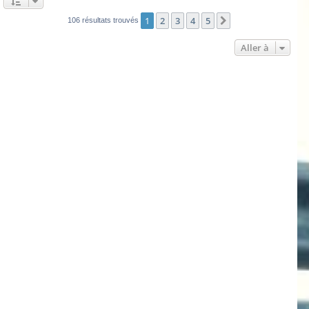
1
2
3
4
5
Suivante
106 résultats trouvés
Aller à