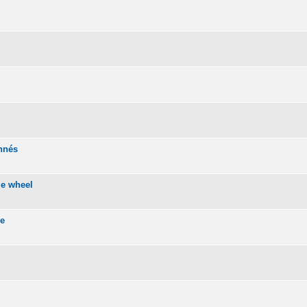
onnés
me wheel
se