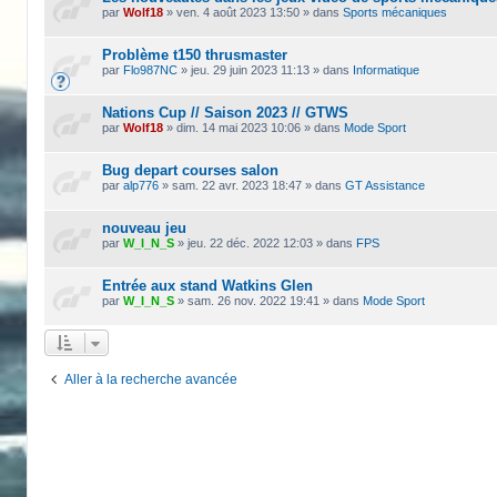
par
Wolf18
»
ven. 4 août 2023 13:50
» dans
Sports mécaniques
Problème t150 thrusmaster
par
Flo987NC
»
jeu. 29 juin 2023 11:13
» dans
Informatique
Nations Cup // Saison 2023 // GTWS
par
Wolf18
»
dim. 14 mai 2023 10:06
» dans
Mode Sport
Bug depart courses salon
par
alp776
»
sam. 22 avr. 2023 18:47
» dans
GT Assistance
nouveau jeu
par
W_I_N_S
»
jeu. 22 déc. 2022 12:03
» dans
FPS
Entrée aux stand Watkins Glen
par
W_I_N_S
»
sam. 26 nov. 2022 19:41
» dans
Mode Sport
Aller à la recherche avancée