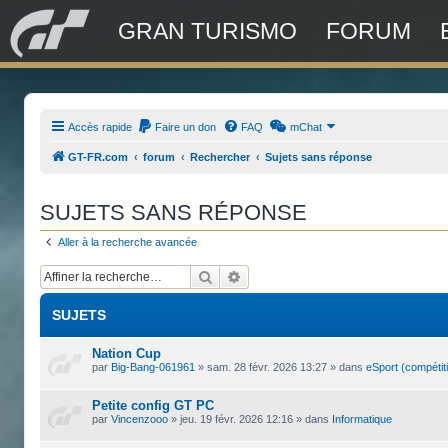
GRAN TURISMO
FORUM
Accès rapide
Faire un don
FAQ
mChat
GT-FR.com
forum
Rechercher
Sujets sans réponse
SUJETS SANS RÉPONSE
Aller à la recherche avancée
Rechercher
Recherche avancée
SUJETS
Nation Cup
par
Big-Bang-061961
»
sam. 28 févr. 2026 13:27
» dans
eSport (compétit
Petite config GT PC
par
Vincenzooo
»
jeu. 19 févr. 2026 12:16
» dans
Informatique