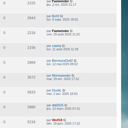
par
Fastwinder
0
2225
jeu. 2 oct. 2025 21:17
par
Bo33
0
2643
lun. 8 sept. 2025 18:02
par
Fastwinder
0
2216
ven. 29 août 2025 11:20
par
casina
0
2156
lun. 11 août 2025 11:39
par
BernouzeDu92
0
2869
lun. 12 mai 2025 09:02
par
Morespeeder
0
3572
mar. 29 avr. 2025 17:52
par
DouAL
0
5633
mer. 2 avr. 2025 18:53
par
didi2525
0
3980
jeu. 13 mars 2025 07:41
par
Wolf18
0
5218
dim. 19 janv. 2025 17:22