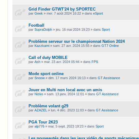
Grid Finder GTWT'24 by SPORTEC
par
Geek
»
mer. 7 août 2024 16:22
» dans
eSport
Football
par
SupraDolph
»
jeu. 16 mai 2024 19:23
» dans
Sport
Problème serveur sur le championnat Nation 2024
par
Kazzkami
»
sam. 27 avr. 2024 15:55
» dans
GT7 Online
Call of duty MOBILE
par
Ash
»
mar. 23 avr. 2024 05:44
» dans
FPS
Mode sport online
par
Snoow
»
dim. 17 mars 2024 16:13
» dans
GT Assistance
Jouer en Multi non local avec un amis
par
Nizko
»
sam. 13 janv. 2024 11:01
» dans
GT Assistance
Problème volant g29
par
AZAZEL
»
lun. 4 déc. 2023 11:03
» dans
GT Assistance
PGA Tour 2K23
par
alp776
»
mar. 5 sept. 2023 19:23
» dans
Sport
Les nouveautés dans les jeux vidéo de sports mécanique