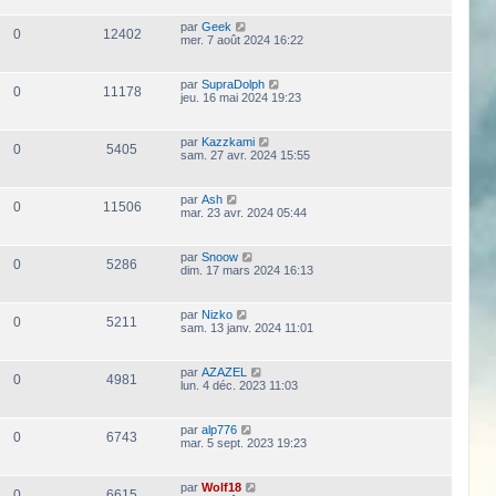
par
Geek
0
12402
mer. 7 août 2024 16:22
par
SupraDolph
0
11178
jeu. 16 mai 2024 19:23
par
Kazzkami
0
5405
sam. 27 avr. 2024 15:55
par
Ash
0
11506
mar. 23 avr. 2024 05:44
par
Snoow
0
5286
dim. 17 mars 2024 16:13
par
Nizko
0
5211
sam. 13 janv. 2024 11:01
par
AZAZEL
0
4981
lun. 4 déc. 2023 11:03
par
alp776
0
6743
mar. 5 sept. 2023 19:23
par
Wolf18
0
6615