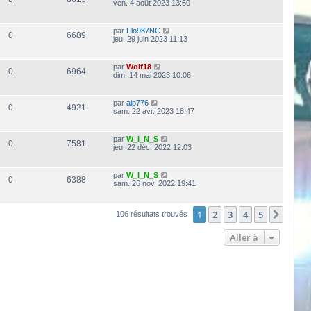
ven. 4 août 2023 13:50
par
Flo987NC
0
6689
jeu. 29 juin 2023 11:13
par
Wolf18
0
6964
dim. 14 mai 2023 10:06
par
alp776
0
4921
sam. 22 avr. 2023 18:47
par
W_I_N_S
0
7581
jeu. 22 déc. 2022 12:03
par
W_I_N_S
0
6388
sam. 26 nov. 2022 19:41
1
2
3
4
5
Suiva
106 résultats trouvés
Aller à