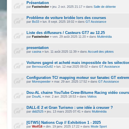
Présentation
par
Fastwinder
»
jeu. 2 oct. 2025 21:17
» dans
Salle de détente
Problème de voiture bridée lors des courses
par
Bo33
»
lun. 8 sept. 2025 18:02
» dans
GT Assistance
Liste des diffuseurs / Casteurs GT7 au 12.25
par
Fastwinder
»
ven. 29 août 2025 11:20
» dans
Multimédia
presentation
par
casina
»
lun. 11 août 2025 11:39
» dans
Accueil des pilotes
Voitures gagné et acheté mais impossible de les sélecti
par
BernouzeDu92
»
lun. 12 mai 2025 09:02
» dans
GT Assistance
Configuration TC/ mapping moteur sur fanatec GT extre
par
Morespeeder
»
mar. 29 avr. 2025 17:52
» dans
GT Assistance
Dou-AL chaine YouTube Crew-Bitume Racing vidéo cour
par
DouAL
»
mer. 2 avr. 2025 18:53
» dans
Vidéos
DALL-E 2 et Gran Turismo : une idée à creuser ?
par
didi2525
»
jeu. 13 mars 2025 07:41
» dans
Multimédia
[GTWS] Nations Cup // Exhibition 1 - 2025
par
Wolf18
»
dim. 19 janv. 2025 17:22
» dans
Mode Sport