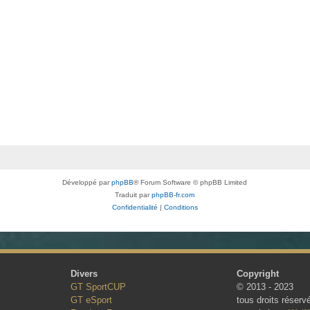
Développé par
phpBB
® Forum Software © phpBB Limited
Traduit par
phpBB-fr.com
Confidentialité
|
Conditions
Divers
Copyright
GT SportCUP
© 2013 - 2023
GT eSport
tous droits réserv