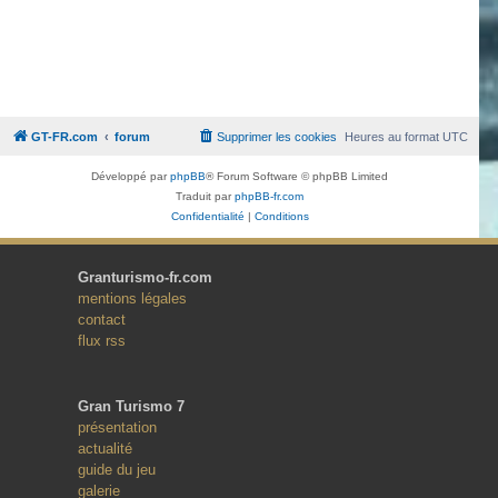
GT-FR.com
forum
Supprimer les cookies
Heures au format
UTC
Développé par
phpBB
® Forum Software © phpBB Limited
Traduit par
phpBB-fr.com
Confidentialité
|
Conditions
Granturismo-fr.com
mentions légales
contact
flux rss
Gran Turismo 7
présentation
actualité
guide du jeu
galerie