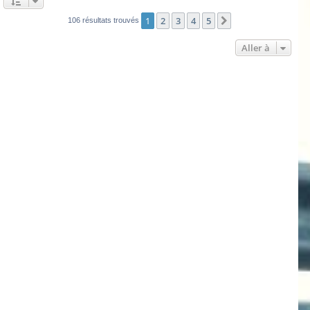
1
2
3
4
5
Suivante
106 résultats trouvés
Aller à