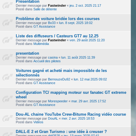
Présentation
Dernier message par
Fastwinder
«
jeu. 2 oct. 2025 21:17
Posté dans
Salle de détente
Problème de voiture bridée lors des courses
Dernier message par
Bo33
«
lun. 8 sept. 2025 18:02
Posté dans
GT Assistance
Liste des diffuseurs / Casteurs GT7 au 12.25
Dernier message par
Fastwinder
«
ven. 29 août 2025 11:20
Posté dans
Multimédia
presentation
Dernier message par
casina
«
lun. 11 août 2025 11:39
Posté dans
Accueil des pilotes
Voitures gagné et acheté mais impossible de les
sélectionnés
Dernier message par
BernouzeDu92
«
lun. 12 mai 2025 09:02
Posté dans
GT Assistance
Configuration TC/ mapping moteur sur fanatec GT extreme
wheel
Dernier message par
Morespeeder
«
mar. 29 avr. 2025 17:52
Posté dans
GT Assistance
Dou-AL chaine YouTube Crew-Bitume Racing vidéo course
Dernier message par
DouAL
«
mer. 2 avr. 2025 18:53
Posté dans
Vidéos
DALL-E 2 et Gran Turismo : une idée à creuser ?
Dernier message par
didi2525
«
jeu. 13 mars 2025 07:41