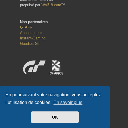
propulsé par
Wolf18.com
™
Nos partenaires
GTAFR
Annuaire jeux
Instant-Gaming
Goodies GT
Réseaux sociaux
En poursuivant votre navigation, vous acceptez
l’utilisation de cookies.
En savoir plus
OK
#GT-FR.COM
✌
#GTFR