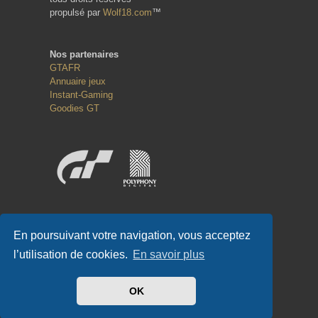
propulsé par
Wolf18.com
™
Nos partenaires
GTAFR
Annuaire jeux
Instant-Gaming
Goodies GT
Réseaux sociaux
En poursuivant votre navigation, vous acceptez
l’utilisation de cookies.
En savoir plus
OK
#GT-FR.COM
✌
#GTFR