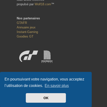
propulsé par
Wolf18.com
™
Nos partenaires
GTAFR
Annuaire jeux
Instant-Gaming
Goodies GT
Réseaux sociaux
En poursuivant votre navigation, vous acceptez
l’utilisation de cookies.
En savoir plus
OK
#GT-FR.COM
✌
#GTFR