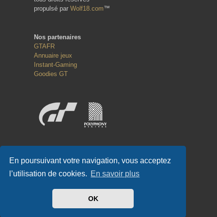
propulsé par
Wolf18.com
™
Nos partenaires
GTAFR
Annuaire jeux
Instant-Gaming
Goodies GT
Réseaux sociaux
En poursuivant votre navigation, vous acceptez
l’utilisation de cookies.
En savoir plus
OK
#GT-FR.COM
✌
#GTFR