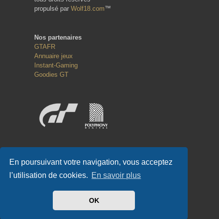
propulsé par
Wolf18.com
™
Nos partenaires
GTAFR
Annuaire jeux
Instant-Gaming
Goodies GT
Réseaux sociaux
En poursuivant votre navigation, vous acceptez
l’utilisation de cookies.
En savoir plus
OK
#GT-FR.COM
✌
#GTFR