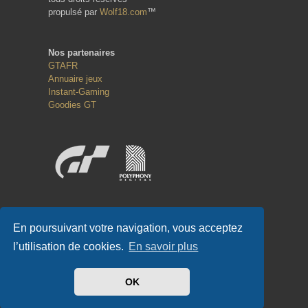
propulsé par
Wolf18.com
™
Nos partenaires
GTAFR
Annuaire jeux
Instant-Gaming
Goodies GT
Réseaux sociaux
En poursuivant votre navigation, vous acceptez
l’utilisation de cookies.
En savoir plus
OK
#GT-FR.COM
✌
#GTFR