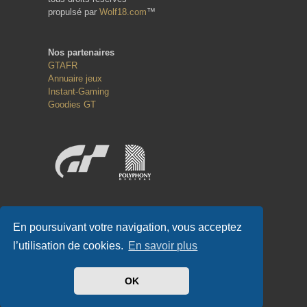
propulsé par
Wolf18.com
™
Nos partenaires
GTAFR
Annuaire jeux
Instant-Gaming
Goodies GT
Réseaux sociaux
En poursuivant votre navigation, vous acceptez
l’utilisation de cookies.
En savoir plus
OK
#GT-FR.COM
✌
#GTFR