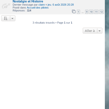
Nostalgie et Histoire
Dernier message par
claire
«
jeu. 6 août 2026 20:28
Posté dans
Accueil des pilotes
Réponses :
114
1
9
10
11
12
…
3 résultats trouvés • Page
1
sur
1
Aller à