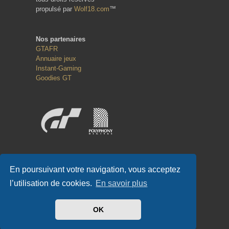
propulsé par
Wolf18.com
™
Nos partenaires
GTAFR
Annuaire jeux
Instant-Gaming
Goodies GT
Réseaux sociaux
En poursuivant votre navigation, vous acceptez
l’utilisation de cookies.
En savoir plus
OK
#GT-FR.COM
✌
#GTFR