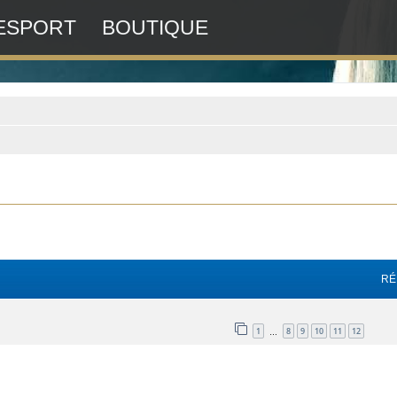
ESPORT
BOUTIQUE
RÉ
1
8
9
10
11
12
…