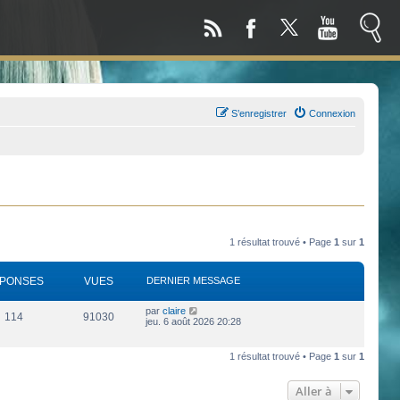
S’enregistrer
Connexion
1 résultat trouvé • Page
1
sur
1
PONSES
VUES
DERNIER MESSAGE
par
claire
114
91030
jeu. 6 août 2026 20:28
1 résultat trouvé • Page
1
sur
1
Aller à