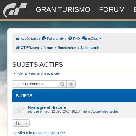
GRAN TURISMO
FORUM
Accès rapide
Faire un don
FAQ
mChat
GT-FR.com
forum
Rechercher
Sujets actifs
SUJETS ACTIFS
Aller à la recherche avancée
Rechercher
Recherche avancée
SUJETS
Nostalgie et Histoire
par
claire
»
jeu. 12 déc. 2024 16:16
» dans
Accueil des pilotes
Aller à la recherche avancée