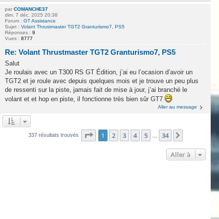
par
COMANCHE37
dim. 7 déc. 2025 20:38
Forum :
GT Assistance
Sujet :
Volant Thrustmaster TGT2 Granturismo7, PS5
Réponses :
9
Vues :
8777
Re: Volant Thrustmaster TGT2 Granturismo7, PS5
Salut
Je roulais avec un T300 RS GT Édition, j’ai eu l’ocasion d’avoir un
TGT2 et je roule avec depuis quelques mois et je trouve un peu plus
de ressenti sur la piste, jamais fait de mise à jour, j’ai branché le
volant et et hop en piste, il fonctionne très bien sûr GT7
Aller au message
Page
1
sur
34
1
2
3
4
5
34
Suivante
337 résultats trouvés
…
Aller à