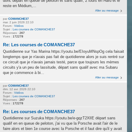
donc départ en queue de peloton et sans qualif, 2 tours en Hard et le
reste en Médium,...
Aller au message
par
COMANCHE37
mar. 2 juin 2026 22:10
Forum :
Vidéos
Sujet :
Les courses de COMANCHE37
Réponses :
267
Vues :
172278
Re: Les courses de COMANCHE37
Quotidienne sur Yas Marina https://youtu.be/EIoyuMNspOg cela faisait
longtemps que je n'avais pas fait de quotidienne alors je suis rentré sur
ce circuit que je n'avais jamais testé, parce que toujours les mèmes
circuits y'a un peu de lassitude, départ sans qualif avec ma Subaru
que je commence à bi...
Aller au message
par
COMANCHE37
dim. 12 avr. 2026 22:10
Forum :
Vidéos
Sujet :
Les courses de COMANCHE37
Réponses :
267
Vues :
172278
Re: Les courses de COMANCHE37
Quotidienne sur Suzuka https://youtu.be/e-gqzT2XlIE départ sans
qualif en en queue de peloton, j'ai vu que la Porsche avait l'air de le
faire alors et bien 1e course avec la Porsche et il faut dire qu'il y avait