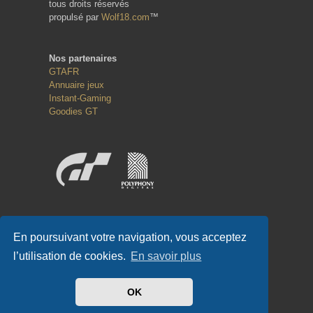
tous droits réservés
propulsé par
Wolf18.com
™
Nos partenaires
GTAFR
Annuaire jeux
Instant-Gaming
Goodies GT
Réseaux sociaux
En poursuivant votre navigation, vous acceptez
l’utilisation de cookies.
En savoir plus
OK
#GT-FR.COM
✌
#GTFR