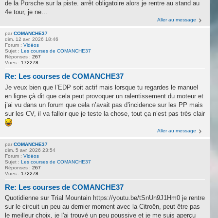
de la Porsche sur la piste. arrêt obligatoire alors je rentre au stand au
4e tour, je ne...
Aller au message
par
COMANCHE37
dim. 12 avr. 2026 18:46
Forum :
Vidéos
Sujet :
Les courses de COMANCHE37
Réponses :
267
Vues :
172278
Re: Les courses de COMANCHE37
Je veux bien que l’EDP soit actif mais lorsque tu regardes le manuel
en ligne çà dit que cela peut provoquer un ralentissement du moteur et
j’ai vu dans un forum que cela n’avait pas d’incidence sur les PP mais
sur les CV, il va falloir que je teste la chose, tout ça n’est pas très clair
Aller au message
par
COMANCHE37
dim. 5 avr. 2026 23:54
Forum :
Vidéos
Sujet :
Les courses de COMANCHE37
Réponses :
267
Vues :
172278
Re: Les courses de COMANCHE37
Quotidienne sur Trial Mountain https://youtu.be/tSnUn9J1Hm0 je rentre
sur le circuit un peu au dernier moment avec la Citroën, peut être pas
le meilleur choix, je l'ai trouvé un peu poussive et je me suis aperçu