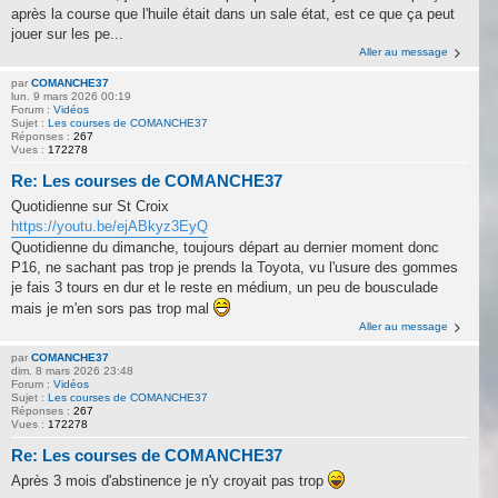
après la course que l'huile était dans un sale état, est ce que ça peut
jouer sur les pe...
Aller au message
par
COMANCHE37
lun. 9 mars 2026 00:19
Forum :
Vidéos
Sujet :
Les courses de COMANCHE37
Réponses :
267
Vues :
172278
Re: Les courses de COMANCHE37
Quotidienne sur St Croix
https://youtu.be/ejABkyz3EyQ
Quotidienne du dimanche, toujours départ au dernier moment donc
P16, ne sachant pas trop je prends la Toyota, vu l'usure des gommes
je fais 3 tours en dur et le reste en médium, un peu de bousculade
mais je m'en sors pas trop mal
Aller au message
par
COMANCHE37
dim. 8 mars 2026 23:48
Forum :
Vidéos
Sujet :
Les courses de COMANCHE37
Réponses :
267
Vues :
172278
Re: Les courses de COMANCHE37
Après 3 mois d'abstinence je n'y croyait pas trop