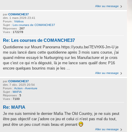
Aller au message
par
COMANCHE37
dim. 1 mars 2026 23:41
Forum :
Vidéos
Sujet :
Les courses de COMANCHE37
Réponses :
267
Vues :
172278
Re: Les courses de COMANCHE37
Quotidienne sur Mount Panorama https://youtu.be/7EVHX6-Jm-U je
me suis lancé dans cette quotidienne après 3 mois sans course, j'ai
quand même essayé le Nurburgring sur les Manufacturer et je crois
que c'est ce qui m'a dégouté, là je me lance sans qualif donc P16
encore quelques bourrins mais je les ...
Aller au message
par
COMANCHE37
dim. 7 déc. 2025 20:54
Forum :
Action - Aventure
Sujet :
MAFIA
Réponses :
5
Vues :
7100
Re: MAFIA
Je me suis terminé le dernier Mafia The Old Country, je ne suis peut
être pas objectif car j’adore ce jeu et celui ci n’est pas mal du tout,
peut être un peu court mais beau et prenant
Aller au message