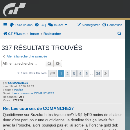
GRAN TURISMO
Faire un don
FAQ
mChat
FORUM
S’enregistrer
Connexion
R
GT-FR.com
forum
Rechercher
e
ESPORT
BOUTIQUE
337 RÉSULTATS TROUVÉS
c
h
Aller à la recherche avancée
e
Rechercher
Recherche avancée
r
Page
1
sur
34
1
2
3
4
5
34
Suivante
337 résultats trouvés
…
c
h
par
COMANCHE37
dim. 19 juil. 2026 18:21
e
Forum :
Vidéos
Sujet :
Les courses de COMANCHE37
r
Réponses :
267
Vues :
172278
Re: Les courses de COMANCHE37
Quotidienne sur Suzuka https://youtu.be/YIz6jf_fyR0 moins de chaleur
donc c'est parti pour une quotidienne, la dernière fois ça l'avait fait
avec la Porsche, alors pourquoi pas et j'ai sortie la Porsche gold :lol: