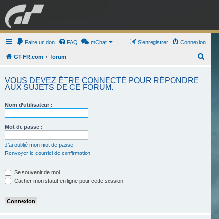
GRAN TURISMO
Faire un don
FAQ
mChat
FORUM
S’enregistrer
Connexion
R
GT-FR.com
forum
e
ESPORT
BOUTIQUE
VOUS DEVEZ ÊTRE CONNECTÉ POUR RÉPONDRE
c
AUX SUJETS DE CE FORUM.
h
e
Nom d’utilisateur :
r
Mot de passe :
c
h
J’ai oublié mon mot de passe
e
Renvoyer le courriel de confirmation
r
Se souvenir de moi
Cacher mon statut en ligne pour cette session