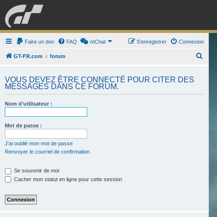
GRAN TURISMO
Faire un don
FAQ
mChat
FORUM
S’enregistrer
Connexion
R
GT-FR.com
forum
e
ESPORT
BOUTIQUE
VOUS DEVEZ ÊTRE CONNECTÉ POUR CITER DES
c
MESSAGES DANS CE FORUM.
h
e
Nom d’utilisateur :
r
Mot de passe :
c
h
J’ai oublié mon mot de passe
e
Renvoyer le courriel de confirmation
r
Se souvenir de moi
Cacher mon statut en ligne pour cette session