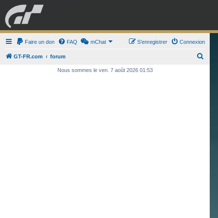
GRAN TURISMO
Faire un don
FAQ
mChat
FORUM
S’enregistrer
Connexion
R
GT-FR.com
forum
e
Nous sommes le ven. 7 août 2026 01:53
ESPORT
BOUTIQUE
c
h
e
r
c
h
e
r