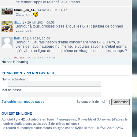
de fermer l'appli et relancé le jeu merci
Shumi_du_54
•
14 mars 2025, 14:17
Ola a tous
Sitaq 1
•
26 juil. 2024, 09:53
Bonjour à tous, grosses bises à tous les GTFR passer de bonnes
vacances
BriZ
•
25 juil. 2024, 15:06
Bonjour ! J’aurais besoin d’aide concernant mon GT DD Pro, je
viens de l’avoir aujourd’hui même, je voulais savoir si c’était normal
qu’il vibre en ligne droite ou même en virage, comme des acoups ?
Wolf18
•
23 juin 2024, 22:15
No one is chatting
Le site a l'air de nouveau actif
CONNEXION
•
S’ENREGISTRER
labbethoven
•
22 mars 2024, 16:12
Salut Jero, merci de ta réponse je vais faire ça
Nom d’utilisateur :
Jero
•
20 mars 2024, 10:42
Mot de passe :
Bethoven tu peux te présenter et créer un topic pour ton sujet, il se
verra plus facilement que dans le chat
J’ai oublié mon mot de passe
Se souvenir de moi
Jero
•
20 mars 2024, 10:42
Salut Kakashi et Bethoven
QUI EST EN LIGNE
Au total il y a
42
utilisateurs en ligne : 4 enregistrés, 0 invisible et 38 invités (d’après le
labbethoven
•
18 mars 2024, 18:32
Hello, des fans d'Alsace Village ? C'est quoi votre record avec une
nombre d’utilisateurs actifs ces 3 dernières minutes)
Le record du nombre d’utilisateurs en ligne est de
5209
, le mer. 18 févr. 2026 22:37
550PP à peu près ?
ObiKaKaShI
•
17 mars 2024, 16:54