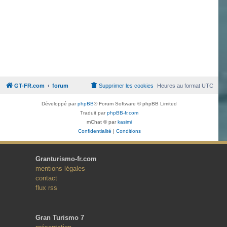
GT-FR.com
forum
Supprimer les cookies
Heures au format
UTC
Développé par
phpBB
® Forum Software © phpBB Limited
Traduit par
phpBB-fr.com
mChat © par
kasimi
Confidentialité
|
Conditions
Granturismo-fr.com
mentions légales
contact
flux rss
Gran Turismo 7