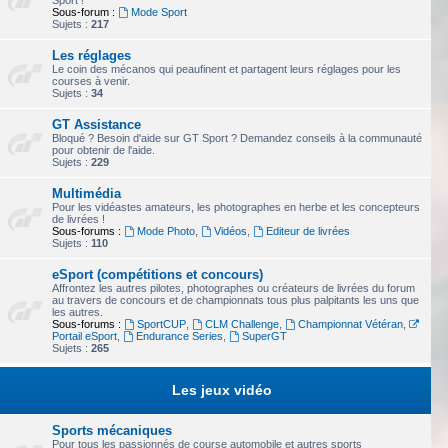
Sport !
Sous-forum :
Mode Sport
Sujets :
217
Les réglages
Le coin des mécanos qui peaufinent et partagent leurs réglages pour les
courses à venir.
Sujets :
34
GT Assistance
Bloqué ? Besoin d'aide sur GT Sport ? Demandez conseils à la communauté
pour obtenir de l'aide.
Sujets :
229
Multimédia
Pour les vidéastes amateurs, les photographes en herbe et les concepteurs
de livrées !
Sous-forums :
Mode Photo
,
Vidéos
,
Editeur de livrées
Sujets :
110
eSport (compétitions et concours)
Affrontez les autres pilotes, photographes ou créateurs de livrées du forum
au travers de concours et de championnats tous plus palpitants les uns que
les autres.
Sous-forums :
SportCUP
,
CLM Challenge
,
Championnat Vétéran
,
Portail eSport
,
Endurance Series
,
SuperGT
Sujets :
265
Les jeux vidéo
Sports mécaniques
Pour tous les passionnés de course automobile et autres sports