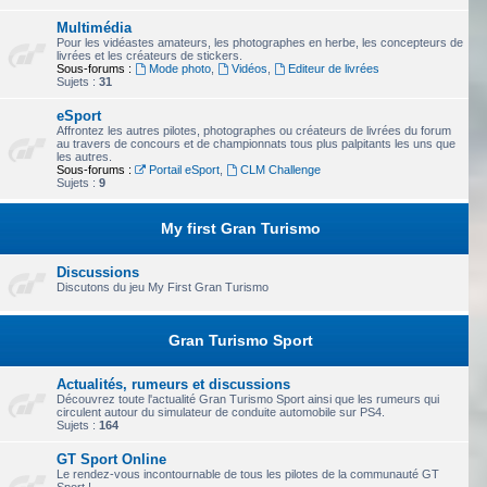
Multimédia
Pour les vidéastes amateurs, les photographes en herbe, les concepteurs de
livrées et les créateurs de stickers.
Sous-forums :
Mode photo
,
Vidéos
,
Editeur de livrées
Sujets :
31
eSport
Affrontez les autres pilotes, photographes ou créateurs de livrées du forum
au travers de concours et de championnats tous plus palpitants les uns que
les autres.
Sous-forums :
Portail eSport
,
CLM Challenge
Sujets :
9
My first Gran Turismo
Discussions
Discutons du jeu My First Gran Turismo
Gran Turismo Sport
Actualités, rumeurs et discussions
Découvrez toute l'actualité Gran Turismo Sport ainsi que les rumeurs qui
circulent autour du simulateur de conduite automobile sur PS4.
Sujets :
164
GT Sport Online
Le rendez-vous incontournable de tous les pilotes de la communauté GT