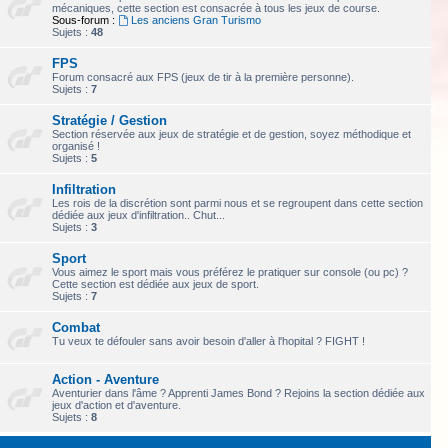
mécaniques, cette section est consacrée à tous les jeux de course.
Sous-forum :
Les anciens Gran Turismo
Sujets :
48
FPS
Forum consacré aux FPS (jeux de tir à la première personne).
Sujets :
7
Stratégie / Gestion
Section réservée aux jeux de stratégie et de gestion, soyez méthodique et
organisé !
Sujets :
5
Infiltration
Les rois de la discrétion sont parmi nous et se regroupent dans cette section
dédiée aux jeux d'infiltration.. Chut...
Sujets :
3
Sport
Vous aimez le sport mais vous préférez le pratiquer sur console (ou pc) ?
Cette section est dédiée aux jeux de sport.
Sujets :
7
Combat
Tu veux te défouler sans avoir besoin d'aller à l'hopital ? FIGHT !
Action - Aventure
Aventurier dans l'âme ? Apprenti James Bond ? Rejoins la section dédiée aux
jeux d'action et d'aventure.
Sujets :
8