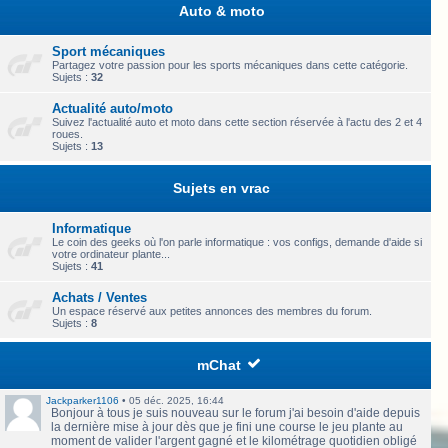
Auto & moto
Sport mécaniques
Partagez votre passion pour les sports mécaniques dans cette catégorie.
Sujets :
32
Actualité auto/moto
Suivez l'actualité auto et moto dans cette section réservée à l'actu des 2 et 4
roues.
Sujets :
13
Sujets en vrac
Informatique
Le coin des geeks où l'on parle informatique : vos configs, demande d'aide si
votre ordinateur plante...
Sujets :
41
Achats / Ventes
Un espace réservé aux petites annonces des membres du forum.
Sujets :
8
mChat
Jackparker1106
•
05 déc. 2025, 16:44
Bonjour à tous je suis nouveau sur le forum j'ai besoin d'aide depuis
la dernière mise à jour dès que je fini une course le jeu plante au
moment de valider l'argent gagné et le kilométrage quotidien obligé