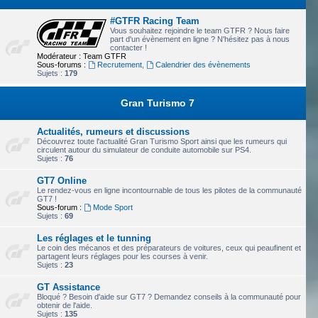
#GTFR Racing Team
Vous souhaitez rejoindre le team GTFR ? Nous faire
part d'un évènement en ligne ? N'hésitez pas à nous
contacter !
Modérateur :
Team GTFR
Sous-forums :
Recrutement
,
Calendrier des évènements
Sujets :
179
Gran Turismo 7
Actualités, rumeurs et discussions
Découvrez toute l'actualité Gran Turismo Sport ainsi que les rumeurs qui
circulent autour du simulateur de conduite automobile sur PS4.
Sujets :
76
GT7 Online
Le rendez-vous en ligne incontournable de tous les pilotes de la communauté
GT7 !
Sous-forum :
Mode Sport
Sujets :
69
Les réglages et le tunning
Le coin des mécanos et des préparateurs de voitures, ceux qui peaufinent et
partagent leurs réglages pour les courses à venir.
Sujets :
23
GT Assistance
Bloqué ? Besoin d'aide sur GT7 ? Demandez conseils à la communauté pour
obtenir de l'aide.
Sujets :
135