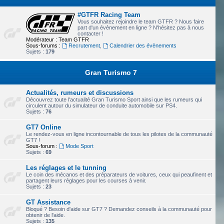
#GTFR Racing Team
Vous souhaitez rejoindre le team GTFR ? Nous faire
part d'un évènement en ligne ? N'hésitez pas à nous
contacter !
Modérateur :
Team GTFR
Sous-forums :
Recrutement
,
Calendrier des évènements
Sujets :
179
Gran Turismo 7
Actualités, rumeurs et discussions
Découvrez toute l'actualité Gran Turismo Sport ainsi que les rumeurs qui
circulent autour du simulateur de conduite automobile sur PS4.
Sujets :
76
GT7 Online
Le rendez-vous en ligne incontournable de tous les pilotes de la communauté
GT7 !
Sous-forum :
Mode Sport
Sujets :
69
Les réglages et le tunning
Le coin des mécanos et des préparateurs de voitures, ceux qui peaufinent et
partagent leurs réglages pour les courses à venir.
Sujets :
23
GT Assistance
Bloqué ? Besoin d'aide sur GT7 ? Demandez conseils à la communauté pour
obtenir de l'aide.
Sujets :
135