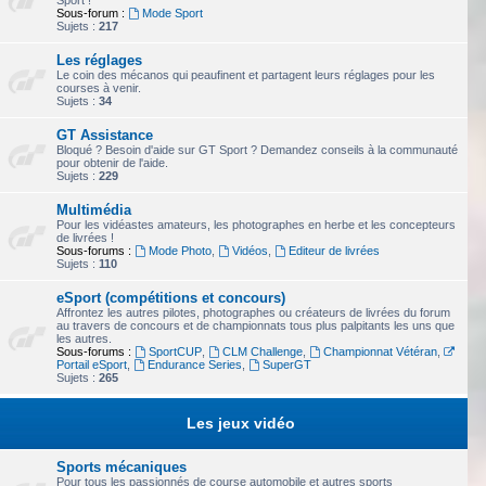
Sport !
Sous-forum :
Mode Sport
Sujets :
217
Les réglages
Le coin des mécanos qui peaufinent et partagent leurs réglages pour les
courses à venir.
Sujets :
34
GT Assistance
Bloqué ? Besoin d'aide sur GT Sport ? Demandez conseils à la communauté
pour obtenir de l'aide.
Sujets :
229
Multimédia
Pour les vidéastes amateurs, les photographes en herbe et les concepteurs
de livrées !
Sous-forums :
Mode Photo
,
Vidéos
,
Editeur de livrées
Sujets :
110
eSport (compétitions et concours)
Affrontez les autres pilotes, photographes ou créateurs de livrées du forum
au travers de concours et de championnats tous plus palpitants les uns que
les autres.
Sous-forums :
SportCUP
,
CLM Challenge
,
Championnat Vétéran
,
Portail eSport
,
Endurance Series
,
SuperGT
Sujets :
265
Les jeux vidéo
Sports mécaniques
Pour tous les passionnés de course automobile et autres sports