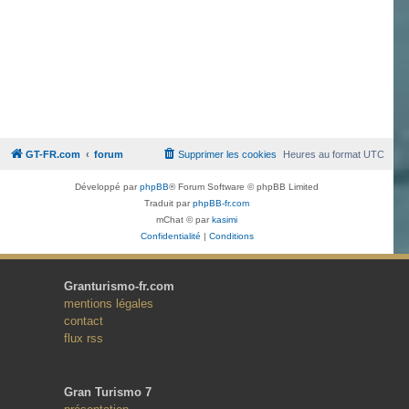
GT-FR.com
forum
Supprimer les cookies
Heures au format
UTC
Développé par
phpBB
® Forum Software © phpBB Limited
Traduit par
phpBB-fr.com
mChat © par
kasimi
Confidentialité
|
Conditions
Granturismo-fr.com
mentions légales
contact
flux rss
Gran Turismo 7