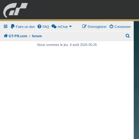
GRAN TURISMO
Faire un don
FAQ
mChat
FORUM
S’enregistrer
Connexion
R
GT-FR.com
forum
e
Nous sommes le jeu. 6 août 2026 00:26
ESPORT
BOUTIQUE
c
h
e
r
c
h
e
r