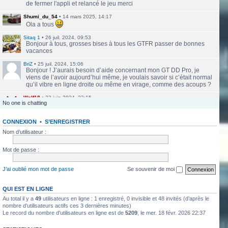
de fermer l'appli et relancé le jeu merci
Shumi_du_54
•
14 mars 2025, 14:17
Ola a tous
Sitaq 1
•
26 juil. 2024, 09:53
Bonjour à tous, grosses bises à tous les GTFR passer de bonnes
vacances
BriZ
•
25 juil. 2024, 15:06
Bonjour ! J’aurais besoin d’aide concernant mon GT DD Pro, je
viens de l’avoir aujourd’hui même, je voulais savoir si c’était normal
qu’il vibre en ligne droite ou même en virage, comme des acoups ?
Wolf18
•
23 juin 2024, 22:15
No one is chatting
Le site a l'air de nouveau actif
CONNEXION
•
S’ENREGISTRER
labbethoven
•
22 mars 2024, 16:12
Salut Jero, merci de ta réponse je vais faire ça
Nom d’utilisateur :
Jero
•
20 mars 2024, 10:42
Mot de passe :
Bethoven tu peux te présenter et créer un topic pour ton sujet, il se
verra plus facilement que dans le chat
J’ai oublié mon mot de passe
Se souvenir de moi
Jero
•
20 mars 2024, 10:42
Salut Kakashi et Bethoven
QUI EST EN LIGNE
Au total il y a
49
utilisateurs en ligne : 1 enregistré, 0 invisible et 48 invités (d’après le
labbethoven
•
18 mars 2024, 18:32
Hello, des fans d'Alsace Village ? C'est quoi votre record avec une
nombre d’utilisateurs actifs ces 3 dernières minutes)
Le record du nombre d’utilisateurs en ligne est de
5209
, le mer. 18 févr. 2026 22:37
550PP à peu près ?
ObiKaKaShI
•
17 mars 2024, 16:54