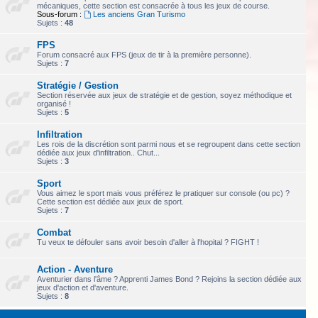
mécaniques, cette section est consacrée à tous les jeux de course.
Sous-forum :
Les anciens Gran Turismo
Sujets :
48
FPS
Forum consacré aux FPS (jeux de tir à la première personne).
Sujets :
7
Stratégie / Gestion
Section réservée aux jeux de stratégie et de gestion, soyez méthodique et
organisé !
Sujets :
5
Infiltration
Les rois de la discrétion sont parmi nous et se regroupent dans cette section
dédiée aux jeux d'infiltration.. Chut...
Sujets :
3
Sport
Vous aimez le sport mais vous préférez le pratiquer sur console (ou pc) ?
Cette section est dédiée aux jeux de sport.
Sujets :
7
Combat
Tu veux te défouler sans avoir besoin d'aller à l'hopital ? FIGHT !
Action - Aventure
Aventurier dans l'âme ? Apprenti James Bond ? Rejoins la section dédiée aux
jeux d'action et d'aventure.
Sujets :
8