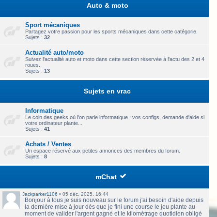
Auto & moto
Sport mécaniques
Partagez votre passion pour les sports mécaniques dans cette catégorie.
Sujets :
32
Actualité auto/moto
Suivez l'actualité auto et moto dans cette section réservée à l'actu des 2 et 4
roues.
Sujets :
13
Sujets en vrac
Informatique
Le coin des geeks où l'on parle informatique : vos configs, demande d'aide si
votre ordinateur plante...
Sujets :
41
Achats / Ventes
Un espace réservé aux petites annonces des membres du forum.
Sujets :
8
mChat
Jackparker1106
•
05 déc. 2025, 16:44
Bonjour à tous je suis nouveau sur le forum j'ai besoin d'aide depuis
la dernière mise à jour dès que je fini une course le jeu plante au
moment de valider l'argent gagné et le kilométrage quotidien obligé