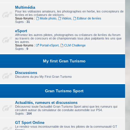
Multimédia
Pour les vidéastes amateurs, les photographes en herbe, les concepteurs de
livrées et les créateurs de stickers.
Sous-forums :
Mode photo
,
Vidéos
,
Editeur de livrées
Sujets :
31
eSport
Affrontez les autres pilotes, photographes ou créateurs de livrées du forum
au travers de concours et de championnats tous plus palpitants les uns que
les autres.
Sous-forums :
Portail eSport
,
CLM Challenge
Sujets :
9
My first Gran Turismo
Discussions
Discutons du jeu My First Gran Turismo
Gran Turismo Sport
Actualités, rumeurs et discussions
Découvrez toute l'actualité Gran Turismo Sport ainsi que les rumeurs qui
circulent autour du simulateur de conduite automobile sur PS4.
Sujets :
164
GT Sport Online
Le rendez-vous incontournable de tous les pilotes de la communauté GT