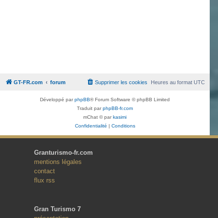
GT-FR.com
forum
Supprimer les cookies
Heures au format
UTC
Développé par
phpBB
® Forum Software © phpBB Limited
Traduit par
phpBB-fr.com
mChat © par
kasimi
Confidentialité
|
Conditions
Granturismo-fr.com
mentions légales
contact
flux rss
Gran Turismo 7