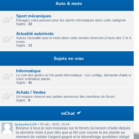
Auto & moto
Sport mécaniques
Partagez votre passion pour les sports mécaniques dans cette catégorie.
Sujets :
32
Actualité auto/moto
Suivez l'actualité auto et moto dans cette section réservée à l'actu des 2 et 4
roues.
Sujets :
13
Sujets en vrac
Informatique
Le coin des geeks où l'on parle informatique : vos configs, demande d'aide si
votre ordinateur plante...
Sujets :
41
Achats / Ventes
Un espace réservé aux petites annonces des membres du forum.
Sujets :
8
mChat
Jackparker1106
•
05 déc. 2025, 16:44
Bonjour à tous je suis nouveau sur le forum j'ai besoin d'aide depuis
la dernière mise à jour dès que je fini une course le jeu plante au
moment de valider l'argent gagné et le kilométrage quotidien obligé