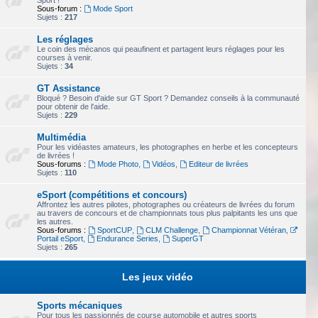
Sport !
Sous-forum :
Mode Sport
Sujets :
217
Les réglages
Le coin des mécanos qui peaufinent et partagent leurs réglages pour les
courses à venir.
Sujets :
34
GT Assistance
Bloqué ? Besoin d'aide sur GT Sport ? Demandez conseils à la communauté
pour obtenir de l'aide.
Sujets :
229
Multimédia
Pour les vidéastes amateurs, les photographes en herbe et les concepteurs
de livrées !
Sous-forums :
Mode Photo
,
Vidéos
,
Editeur de livrées
Sujets :
110
eSport (compétitions et concours)
Affrontez les autres pilotes, photographes ou créateurs de livrées du forum
au travers de concours et de championnats tous plus palpitants les uns que
les autres.
Sous-forums :
SportCUP
,
CLM Challenge
,
Championnat Vétéran
,
Portail eSport
,
Endurance Series
,
SuperGT
Sujets :
265
Les jeux vidéo
Sports mécaniques
Pour tous les passionnés de course automobile et autres sports