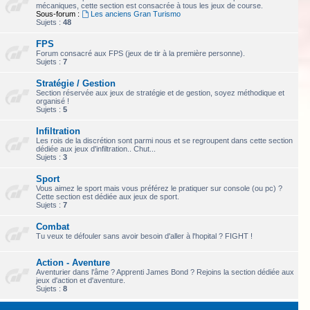
mécaniques, cette section est consacrée à tous les jeux de course.
Sous-forum :
Les anciens Gran Turismo
Sujets :
48
FPS
Forum consacré aux FPS (jeux de tir à la première personne).
Sujets :
7
Stratégie / Gestion
Section réservée aux jeux de stratégie et de gestion, soyez méthodique et
organisé !
Sujets :
5
Infiltration
Les rois de la discrétion sont parmi nous et se regroupent dans cette section
dédiée aux jeux d'infiltration.. Chut...
Sujets :
3
Sport
Vous aimez le sport mais vous préférez le pratiquer sur console (ou pc) ?
Cette section est dédiée aux jeux de sport.
Sujets :
7
Combat
Tu veux te défouler sans avoir besoin d'aller à l'hopital ? FIGHT !
Action - Aventure
Aventurier dans l'âme ? Apprenti James Bond ? Rejoins la section dédiée aux
jeux d'action et d'aventure.
Sujets :
8