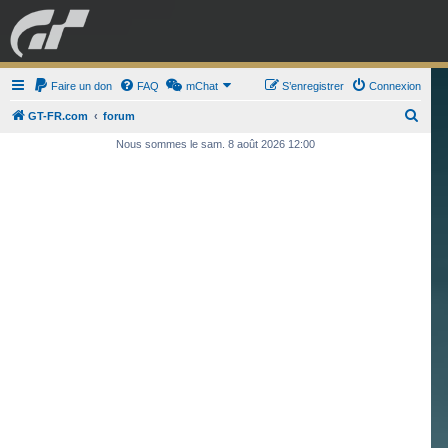
GRAN TURISMO
Faire un don
FAQ
mChat
FORUM
S’enregistrer
Connexion
R
GT-FR.com
forum
e
Nous sommes le sam. 8 août 2026 12:00
ESPORT
BOUTIQUE
c
h
e
r
c
h
e
r