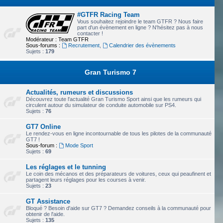
#GTFR Racing Team
Vous souhaitez rejoindre le team GTFR ? Nous faire
part d'un évènement en ligne ? N'hésitez pas à nous
contacter !
Modérateur :
Team GTFR
Sous-forums :
Recrutement
,
Calendrier des évènements
Sujets :
179
Gran Turismo 7
Actualités, rumeurs et discussions
Découvrez toute l'actualité Gran Turismo Sport ainsi que les rumeurs qui
circulent autour du simulateur de conduite automobile sur PS4.
Sujets :
76
GT7 Online
Le rendez-vous en ligne incontournable de tous les pilotes de la communauté
GT7 !
Sous-forum :
Mode Sport
Sujets :
69
Les réglages et le tunning
Le coin des mécanos et des préparateurs de voitures, ceux qui peaufinent et
partagent leurs réglages pour les courses à venir.
Sujets :
23
GT Assistance
Bloqué ? Besoin d'aide sur GT7 ? Demandez conseils à la communauté pour
obtenir de l'aide.
Sujets :
135