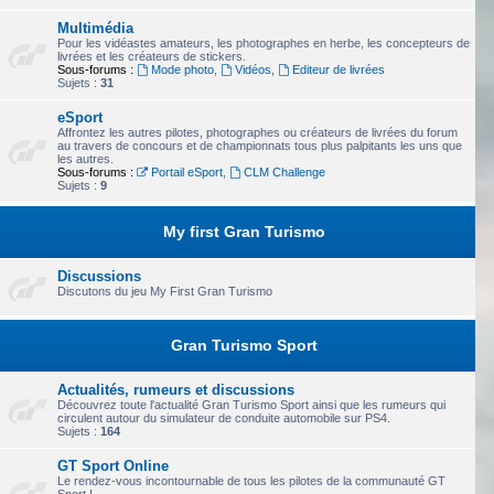
Multimédia
Pour les vidéastes amateurs, les photographes en herbe, les concepteurs de
livrées et les créateurs de stickers.
Sous-forums :
Mode photo
,
Vidéos
,
Editeur de livrées
Sujets :
31
eSport
Affrontez les autres pilotes, photographes ou créateurs de livrées du forum
au travers de concours et de championnats tous plus palpitants les uns que
les autres.
Sous-forums :
Portail eSport
,
CLM Challenge
Sujets :
9
My first Gran Turismo
Discussions
Discutons du jeu My First Gran Turismo
Gran Turismo Sport
Actualités, rumeurs et discussions
Découvrez toute l'actualité Gran Turismo Sport ainsi que les rumeurs qui
circulent autour du simulateur de conduite automobile sur PS4.
Sujets :
164
GT Sport Online
Le rendez-vous incontournable de tous les pilotes de la communauté GT