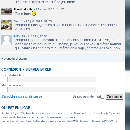
de fermer l'appli et relancé le jeu merci
Shumi_du_54
•
14 mars 2025, 14:17
Ola a tous
Sitaq 1
•
26 juil. 2024, 09:53
Bonjour à tous, grosses bises à tous les GTFR passer de bonnes
vacances
BriZ
•
25 juil. 2024, 15:06
Bonjour ! J’aurais besoin d’aide concernant mon GT DD Pro, je
viens de l’avoir aujourd’hui même, je voulais savoir si c’était normal
qu’il vibre en ligne droite ou même en virage, comme des acoups ?
Wolf18
•
23 juin 2024, 22:15
No one is chatting
Le site a l'air de nouveau actif
CONNEXION
•
S’ENREGISTRER
labbethoven
•
22 mars 2024, 16:12
Salut Jero, merci de ta réponse je vais faire ça
Nom d’utilisateur :
Jero
•
20 mars 2024, 10:42
Mot de passe :
Bethoven tu peux te présenter et créer un topic pour ton sujet, il se
verra plus facilement que dans le chat
J’ai oublié mon mot de passe
Se souvenir de moi
Jero
•
20 mars 2024, 10:42
Salut Kakashi et Bethoven
QUI EST EN LIGNE
Au total il y a
79
utilisateurs en ligne : 3 enregistrés, 0 invisible et 76 invités (d’après le
labbethoven
•
18 mars 2024, 18:32
Hello, des fans d'Alsace Village ? C'est quoi votre record avec une
nombre d’utilisateurs actifs ces 3 dernières minutes)
Le record du nombre d’utilisateurs en ligne est de
5209
, le mer. 18 févr. 2026 22:37
550PP à peu près ?
ObiKaKaShI
•
17 mars 2024, 16:54