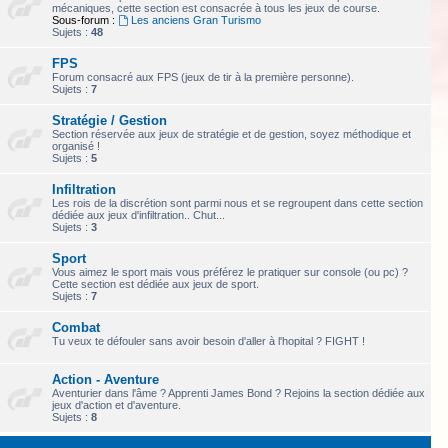
mécaniques, cette section est consacrée à tous les jeux de course.
Sous-forum :
Les anciens Gran Turismo
Sujets :
48
FPS
Forum consacré aux FPS (jeux de tir à la première personne).
Sujets :
7
Stratégie / Gestion
Section réservée aux jeux de stratégie et de gestion, soyez méthodique et
organisé !
Sujets :
5
Infiltration
Les rois de la discrétion sont parmi nous et se regroupent dans cette section
dédiée aux jeux d'infiltration.. Chut...
Sujets :
3
Sport
Vous aimez le sport mais vous préférez le pratiquer sur console (ou pc) ?
Cette section est dédiée aux jeux de sport.
Sujets :
7
Combat
Tu veux te défouler sans avoir besoin d'aller à l'hopital ? FIGHT !
Action - Aventure
Aventurier dans l'âme ? Apprenti James Bond ? Rejoins la section dédiée aux
jeux d'action et d'aventure.
Sujets :
8