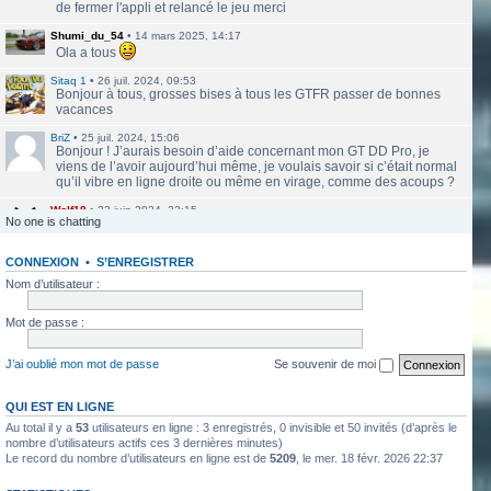
de fermer l'appli et relancé le jeu merci
Shumi_du_54
•
14 mars 2025, 14:17
Ola a tous
Sitaq 1
•
26 juil. 2024, 09:53
Bonjour à tous, grosses bises à tous les GTFR passer de bonnes
vacances
BriZ
•
25 juil. 2024, 15:06
Bonjour ! J’aurais besoin d’aide concernant mon GT DD Pro, je
viens de l’avoir aujourd’hui même, je voulais savoir si c’était normal
qu’il vibre en ligne droite ou même en virage, comme des acoups ?
Wolf18
•
23 juin 2024, 22:15
No one is chatting
Le site a l'air de nouveau actif
CONNEXION
•
S’ENREGISTRER
labbethoven
•
22 mars 2024, 16:12
Salut Jero, merci de ta réponse je vais faire ça
Nom d’utilisateur :
Jero
•
20 mars 2024, 10:42
Mot de passe :
Bethoven tu peux te présenter et créer un topic pour ton sujet, il se
verra plus facilement que dans le chat
J’ai oublié mon mot de passe
Se souvenir de moi
Jero
•
20 mars 2024, 10:42
Salut Kakashi et Bethoven
QUI EST EN LIGNE
Au total il y a
53
utilisateurs en ligne : 3 enregistrés, 0 invisible et 50 invités (d’après le
labbethoven
•
18 mars 2024, 18:32
Hello, des fans d'Alsace Village ? C'est quoi votre record avec une
nombre d’utilisateurs actifs ces 3 dernières minutes)
Le record du nombre d’utilisateurs en ligne est de
5209
, le mer. 18 févr. 2026 22:37
550PP à peu près ?
ObiKaKaShI
•
17 mars 2024, 16:54