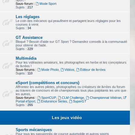
Sport !
Sous-forum :
Mode Sport
Sujets :
217
Les réglages
Le coin des mécanos qui peaufinent et partagent leurs réglages pour les
courses à venir.
Sujets :
34
GT Assistance
Bloqué ? Besoin d'aide sur GT Sport ? Demandez conseils à la communauté
pour obtenir de l'aide.
Sujets :
229
Multimédia
Pour les vidéastes amateurs, les photographes en herbe et les concepteurs
de livrées !
Sous-forums :
Mode Photo
,
Vidéos
,
Editeur de livrées
Sujets :
110
eSport (compétitions et concours)
Affrontez les autres pilotes, photographes ou créateurs de livrées du forum
au travers de concours et de championnats tous plus palpitants les uns que
les autres.
Sous-forums :
SportCUP
,
CLM Challenge
,
Championnat Vétéran
,
Portail eSport
,
Endurance Series
,
SuperGT
Sujets :
265
Les jeux vidéo
Sports mécaniques
Pour tous les passionnés de course automobile et autres sports