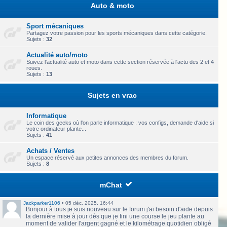
Auto & moto
Sport mécaniques
Partagez votre passion pour les sports mécaniques dans cette catégorie.
Sujets :
32
Actualité auto/moto
Suivez l'actualité auto et moto dans cette section réservée à l'actu des 2 et 4
roues.
Sujets :
13
Sujets en vrac
Informatique
Le coin des geeks où l'on parle informatique : vos configs, demande d'aide si
votre ordinateur plante...
Sujets :
41
Achats / Ventes
Un espace réservé aux petites annonces des membres du forum.
Sujets :
8
mChat
Jackparker1106
•
05 déc. 2025, 16:44
Bonjour à tous je suis nouveau sur le forum j'ai besoin d'aide depuis
la dernière mise à jour dès que je fini une course le jeu plante au
moment de valider l'argent gagné et le kilométrage quotidien obligé