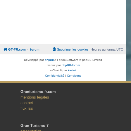
GT-FR.com
forum
Supprimer les cookies
Heures au format
UTC
Développé par
phpBB
® Forum Software © phpBB Limited
Traduit par
phpBB-fr.com
mChat © par
kasimi
Confidentialité
|
Conditions
Granturismo-fr.com
mentions légales
contact
flux rss
Gran Turismo 7