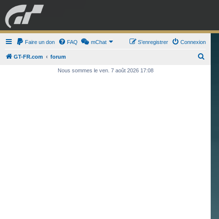
GRAN TURISMO
Faire un don
FAQ
mChat
FORUM
S’enregistrer
Connexion
R
GT-FR.com
forum
e
Nous sommes le ven. 7 août 2026 17:08
ESPORT
BOUTIQUE
c
h
e
r
c
h
e
r