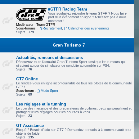
#GTFR Racing Team
Vous souhaitez rejoindre le team GTFR ? Nous faire
part d'un évènement en ligne ? N'hésitez pas à nous
contacter !
Modérateur :
Team GTFR
Sous-forums :
Recrutement
,
Calendrier des évènements
Sujets :
179
Gran Turismo 7
Actualités, rumeurs et discussions
Découvrez toute l'actualité Gran Turismo Sport ainsi que les rumeurs qui
circulent autour du simulateur de conduite automobile sur PS4.
Sujets :
76
GT7 Online
Le rendez-vous en ligne incontournable de tous les pilotes de la communauté
GT7 !
Sous-forum :
Mode Sport
Sujets :
69
Les réglages et le tunning
Le coin des mécanos et des préparateurs de voitures, ceux qui peaufinent et
partagent leurs réglages pour les courses à venir.
Sujets :
23
GT Assistance
Bloqué ? Besoin d'aide sur GT7 ? Demandez conseils à la communauté pour
obtenir de l'aide.
Sujets :
135