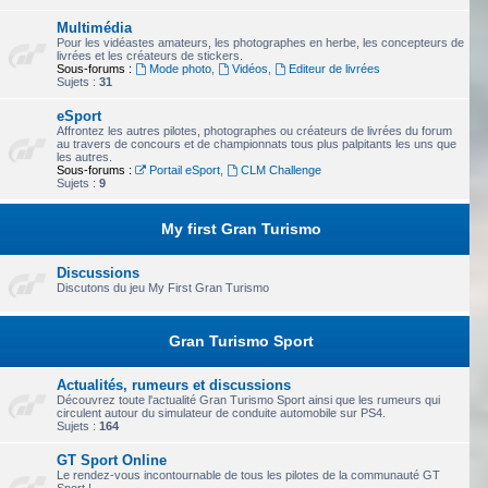
Multimédia
Pour les vidéastes amateurs, les photographes en herbe, les concepteurs de
livrées et les créateurs de stickers.
Sous-forums :
Mode photo
,
Vidéos
,
Editeur de livrées
Sujets :
31
eSport
Affrontez les autres pilotes, photographes ou créateurs de livrées du forum
au travers de concours et de championnats tous plus palpitants les uns que
les autres.
Sous-forums :
Portail eSport
,
CLM Challenge
Sujets :
9
My first Gran Turismo
Discussions
Discutons du jeu My First Gran Turismo
Gran Turismo Sport
Actualités, rumeurs et discussions
Découvrez toute l'actualité Gran Turismo Sport ainsi que les rumeurs qui
circulent autour du simulateur de conduite automobile sur PS4.
Sujets :
164
GT Sport Online
Le rendez-vous incontournable de tous les pilotes de la communauté GT