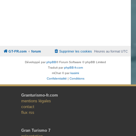
GT-FR.com
forum
Supprimer les cookies
Heures au format
UTC
Développé par
phpBB
® Forum Software © phpBB Limited
Traduit par
phpBB-fr.com
mChat © par
kasimi
Confidentialité
|
Conditions
Granturismo-fr.com
mentions légales
contact
flux rss
Gran Turismo 7