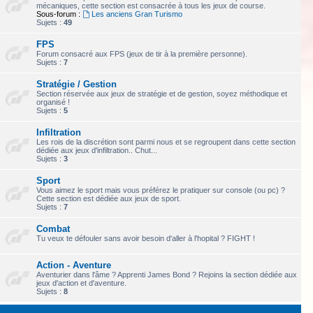
mécaniques, cette section est consacrée à tous les jeux de course.
Sous-forum :
Les anciens Gran Turismo
Sujets :
49
FPS
Forum consacré aux FPS (jeux de tir à la première personne).
Sujets :
7
Stratégie / Gestion
Section réservée aux jeux de stratégie et de gestion, soyez méthodique et
organisé !
Sujets :
5
Infiltration
Les rois de la discrétion sont parmi nous et se regroupent dans cette section
dédiée aux jeux d'infiltration.. Chut...
Sujets :
3
Sport
Vous aimez le sport mais vous préférez le pratiquer sur console (ou pc) ?
Cette section est dédiée aux jeux de sport.
Sujets :
7
Combat
Tu veux te défouler sans avoir besoin d'aller à l'hopital ? FIGHT !
Action - Aventure
Aventurier dans l'âme ? Apprenti James Bond ? Rejoins la section dédiée aux
jeux d'action et d'aventure.
Sujets :
8