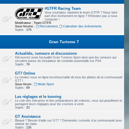
#GTFR Racing Team
Vous souhaitez rejoindre le team GTFR ? Nous faire
part d'un évènement en ligne ? N'hésitez pas à nous
contacter !
Modérateur :
Team GTFR
Sous-forums :
Recrutement
,
Calendrier des évènements
Sujets :
179
Gran Turismo 7
Actualités, rumeurs et discussions
Découvrez toute l'actualité Gran Turismo Sport ainsi que les rumeurs qui
circulent autour du simulateur de conduite automobile sur PS4.
Sujets :
76
GT7 Online
Le rendez-vous en ligne incontournable de tous les pilotes de la communauté
GT7 !
Sous-forum :
Mode Sport
Sujets :
69
Les réglages et le tunning
Le coin des mécanos et des préparateurs de voitures, ceux qui peaufinent et
partagent leurs réglages pour les courses à venir.
Sujets :
23
GT Assistance
Bloqué ? Besoin d'aide sur GT7 ? Demandez conseils à la communauté pour
obtenir de l'aide.
Sujets :
135