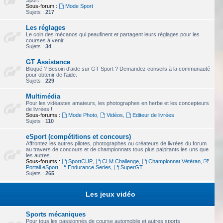
Sport !
Sous-forum :
Mode Sport
Sujets :
217
Les réglages
Le coin des mécanos qui peaufinent et partagent leurs réglages pour les
courses à venir.
Sujets :
34
GT Assistance
Bloqué ? Besoin d'aide sur GT Sport ? Demandez conseils à la communauté
pour obtenir de l'aide.
Sujets :
229
Multimédia
Pour les vidéastes amateurs, les photographes en herbe et les concepteurs
de livrées !
Sous-forums :
Mode Photo
,
Vidéos
,
Editeur de livrées
Sujets :
110
eSport (compétitions et concours)
Affrontez les autres pilotes, photographes ou créateurs de livrées du forum
au travers de concours et de championnats tous plus palpitants les uns que
les autres.
Sous-forums :
SportCUP
,
CLM Challenge
,
Championnat Vétéran
,
Portail eSport
,
Endurance Series
,
SuperGT
Sujets :
265
Les jeux vidéo
Sports mécaniques
Pour tous les passionnés de course automobile et autres sports