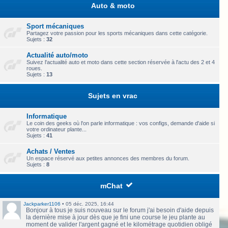
Auto & moto
Sport mécaniques
Partagez votre passion pour les sports mécaniques dans cette catégorie.
Sujets :
32
Actualité auto/moto
Suivez l'actualité auto et moto dans cette section réservée à l'actu des 2 et 4
roues.
Sujets :
13
Sujets en vrac
Informatique
Le coin des geeks où l'on parle informatique : vos configs, demande d'aide si
votre ordinateur plante...
Sujets :
41
Achats / Ventes
Un espace réservé aux petites annonces des membres du forum.
Sujets :
8
mChat
Jackparker1106
•
05 déc. 2025, 16:44
Bonjour à tous je suis nouveau sur le forum j'ai besoin d'aide depuis
la dernière mise à jour dès que je fini une course le jeu plante au
moment de valider l'argent gagné et le kilométrage quotidien obligé