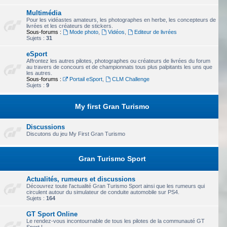
Multimédia
Pour les vidéastes amateurs, les photographes en herbe, les concepteurs de
livrées et les créateurs de stickers.
Sous-forums :
Mode photo
,
Vidéos
,
Editeur de livrées
Sujets :
31
eSport
Affrontez les autres pilotes, photographes ou créateurs de livrées du forum
au travers de concours et de championnats tous plus palpitants les uns que
les autres.
Sous-forums :
Portail eSport
,
CLM Challenge
Sujets :
9
My first Gran Turismo
Discussions
Discutons du jeu My First Gran Turismo
Gran Turismo Sport
Actualités, rumeurs et discussions
Découvrez toute l'actualité Gran Turismo Sport ainsi que les rumeurs qui
circulent autour du simulateur de conduite automobile sur PS4.
Sujets :
164
GT Sport Online
Le rendez-vous incontournable de tous les pilotes de la communauté GT