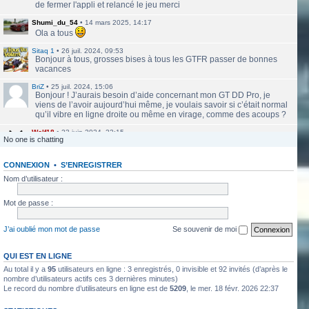
de fermer l'appli et relancé le jeu merci
Shumi_du_54
•
14 mars 2025, 14:17
Ola a tous
Sitaq 1
•
26 juil. 2024, 09:53
Bonjour à tous, grosses bises à tous les GTFR passer de bonnes
vacances
BriZ
•
25 juil. 2024, 15:06
Bonjour ! J’aurais besoin d’aide concernant mon GT DD Pro, je
viens de l’avoir aujourd’hui même, je voulais savoir si c’était normal
qu’il vibre en ligne droite ou même en virage, comme des acoups ?
Wolf18
•
23 juin 2024, 22:15
No one is chatting
Le site a l'air de nouveau actif
CONNEXION
•
S’ENREGISTRER
labbethoven
•
22 mars 2024, 16:12
Salut Jero, merci de ta réponse je vais faire ça
Nom d’utilisateur :
Jero
•
20 mars 2024, 10:42
Mot de passe :
Bethoven tu peux te présenter et créer un topic pour ton sujet, il se
verra plus facilement que dans le chat
J’ai oublié mon mot de passe
Se souvenir de moi
Jero
•
20 mars 2024, 10:42
Salut Kakashi et Bethoven
QUI EST EN LIGNE
Au total il y a
95
utilisateurs en ligne : 3 enregistrés, 0 invisible et 92 invités (d’après le
labbethoven
•
18 mars 2024, 18:32
Hello, des fans d'Alsace Village ? C'est quoi votre record avec une
nombre d’utilisateurs actifs ces 3 dernières minutes)
Le record du nombre d’utilisateurs en ligne est de
5209
, le mer. 18 févr. 2026 22:37
550PP à peu près ?
ObiKaKaShI
•
17 mars 2024, 16:54