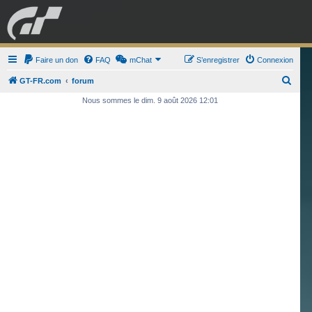
GRAN TURISMO
Faire un don
FAQ
mChat
FORUM
S’enregistrer
Connexion
R
GT-FR.com
forum
e
Nous sommes le dim. 9 août 2026 12:01
ESPORT
BOUTIQUE
c
h
e
r
c
h
e
r