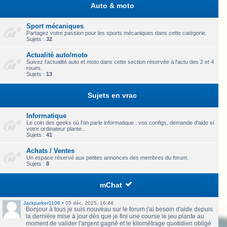
Auto & moto
Sport mécaniques
Partagez votre passion pour les sports mécaniques dans cette catégorie.
Sujets :
32
Actualité auto/moto
Suivez l'actualité auto et moto dans cette section réservée à l'actu des 2 et 4
roues.
Sujets :
13
Sujets en vrac
Informatique
Le coin des geeks où l'on parle informatique : vos configs, demande d'aide si
votre ordinateur plante...
Sujets :
41
Achats / Ventes
Un espace réservé aux petites annonces des membres du forum.
Sujets :
8
mChat
Jackparker1106
•
05 déc. 2025, 16:44
Bonjour à tous je suis nouveau sur le forum j'ai besoin d'aide depuis
la dernière mise à jour dès que je fini une course le jeu plante au
moment de valider l'argent gagné et le kilométrage quotidien obligé