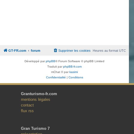
GT-FR.com
forum
Supprimer les cookies
Heures au format
UTC
Développé par
phpBB
® Forum Software © phpBB Limited
Traduit par
phpBB-fr.com
mChat © par
kasimi
Confidentialité
|
Conditions
Granturismo-fr.com
mentions légales
contact
flux rss
Gran Turismo 7