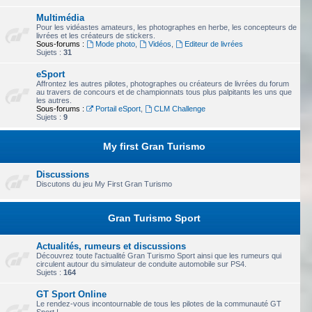
Multimédia
Pour les vidéastes amateurs, les photographes en herbe, les concepteurs de
livrées et les créateurs de stickers.
Sous-forums :
Mode photo
,
Vidéos
,
Editeur de livrées
Sujets :
31
eSport
Affrontez les autres pilotes, photographes ou créateurs de livrées du forum
au travers de concours et de championnats tous plus palpitants les uns que
les autres.
Sous-forums :
Portail eSport
,
CLM Challenge
Sujets :
9
My first Gran Turismo
Discussions
Discutons du jeu My First Gran Turismo
Gran Turismo Sport
Actualités, rumeurs et discussions
Découvrez toute l'actualité Gran Turismo Sport ainsi que les rumeurs qui
circulent autour du simulateur de conduite automobile sur PS4.
Sujets :
164
GT Sport Online
Le rendez-vous incontournable de tous les pilotes de la communauté GT