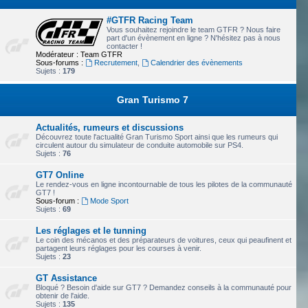
#GTFR Racing Team
Vous souhaitez rejoindre le team GTFR ? Nous faire
part d'un évènement en ligne ? N'hésitez pas à nous
contacter !
Modérateur :
Team GTFR
Sous-forums :
Recrutement
,
Calendrier des évènements
Sujets :
179
Gran Turismo 7
Actualités, rumeurs et discussions
Découvrez toute l'actualité Gran Turismo Sport ainsi que les rumeurs qui
circulent autour du simulateur de conduite automobile sur PS4.
Sujets :
76
GT7 Online
Le rendez-vous en ligne incontournable de tous les pilotes de la communauté
GT7 !
Sous-forum :
Mode Sport
Sujets :
69
Les réglages et le tunning
Le coin des mécanos et des préparateurs de voitures, ceux qui peaufinent et
partagent leurs réglages pour les courses à venir.
Sujets :
23
GT Assistance
Bloqué ? Besoin d'aide sur GT7 ? Demandez conseils à la communauté pour
obtenir de l'aide.
Sujets :
135