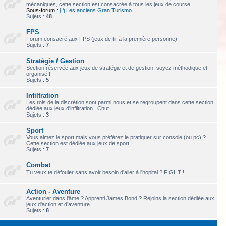
mécaniques, cette section est consacrée à tous les jeux de course.
Sous-forum :
Les anciens Gran Turismo
Sujets :
48
FPS
Forum consacré aux FPS (jeux de tir à la première personne).
Sujets :
7
Stratégie / Gestion
Section réservée aux jeux de stratégie et de gestion, soyez méthodique et
organisé !
Sujets :
5
Infiltration
Les rois de la discrétion sont parmi nous et se regroupent dans cette section
dédiée aux jeux d'infiltration.. Chut...
Sujets :
3
Sport
Vous aimez le sport mais vous préférez le pratiquer sur console (ou pc) ?
Cette section est dédiée aux jeux de sport.
Sujets :
7
Combat
Tu veux te défouler sans avoir besoin d'aller à l'hopital ? FIGHT !
Action - Aventure
Aventurier dans l'âme ? Apprenti James Bond ? Rejoins la section dédiée aux
jeux d'action et d'aventure.
Sujets :
8