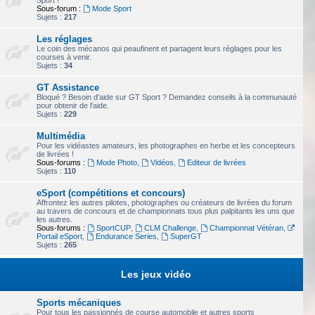
Sport !
Sous-forum :
Mode Sport
Sujets :
217
Les réglages
Le coin des mécanos qui peaufinent et partagent leurs réglages pour les
courses à venir.
Sujets :
34
GT Assistance
Bloqué ? Besoin d'aide sur GT Sport ? Demandez conseils à la communauté
pour obtenir de l'aide.
Sujets :
229
Multimédia
Pour les vidéastes amateurs, les photographes en herbe et les concepteurs
de livrées !
Sous-forums :
Mode Photo
,
Vidéos
,
Editeur de livrées
Sujets :
110
eSport (compétitions et concours)
Affrontez les autres pilotes, photographes ou créateurs de livrées du forum
au travers de concours et de championnats tous plus palpitants les uns que
les autres.
Sous-forums :
SportCUP
,
CLM Challenge
,
Championnat Vétéran
,
Portail eSport
,
Endurance Series
,
SuperGT
Sujets :
265
Les jeux vidéo
Sports mécaniques
Pour tous les passionnés de course automobile et autres sports