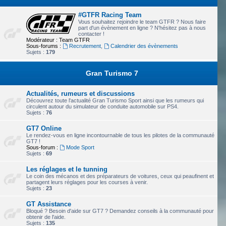
#GTFR Racing Team
Vous souhaitez rejoindre le team GTFR ? Nous faire
part d'un évènement en ligne ? N'hésitez pas à nous
contacter !
Modérateur :
Team GTFR
Sous-forums :
Recrutement
,
Calendrier des évènements
Sujets :
179
Gran Turismo 7
Actualités, rumeurs et discussions
Découvrez toute l'actualité Gran Turismo Sport ainsi que les rumeurs qui
circulent autour du simulateur de conduite automobile sur PS4.
Sujets :
76
GT7 Online
Le rendez-vous en ligne incontournable de tous les pilotes de la communauté
GT7 !
Sous-forum :
Mode Sport
Sujets :
69
Les réglages et le tunning
Le coin des mécanos et des préparateurs de voitures, ceux qui peaufinent et
partagent leurs réglages pour les courses à venir.
Sujets :
23
GT Assistance
Bloqué ? Besoin d'aide sur GT7 ? Demandez conseils à la communauté pour
obtenir de l'aide.
Sujets :
135