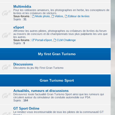
Multimédia
Pour les vidéastes amateurs, les photographes en herbe, les concepteurs de
livrées et les créateurs de stickers.
Sous-forums :
Mode photo
,
Vidéos
,
Editeur de livrées
Sujets :
31
eSport
Affrontez les autres pilotes, photographes ou créateurs de livrées du forum
au travers de concours et de championnats tous plus palpitants les uns que
les autres.
Sous-forums :
Portail eSport
,
CLM Challenge
Sujets :
9
My first Gran Turismo
Discussions
Discutons du jeu My First Gran Turismo
Gran Turismo Sport
Actualités, rumeurs et discussions
Découvrez toute l'actualité Gran Turismo Sport ainsi que les rumeurs qui
circulent autour du simulateur de conduite automobile sur PS4.
Sujets :
164
GT Sport Online
Le rendez-vous incontournable de tous les pilotes de la communauté GT