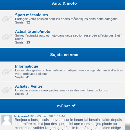
Auto & moto
Sport mécaniques
Partagez votre passion pour les sports mécaniques dans cette catégorie.
Sujets :
32
Actualité auto/moto
Suivez l'actualité auto et moto dans cette section réservée à l'actu des 2 et 4
roues.
Sujets :
13
Sujets en vrac
Informatique
Le coin des geeks où l'on parle informatique : vos configs, demande d'aide si
votre ordinateur plante...
Sujets :
41
Achats / Ventes
Un espace réservé aux petites annonces des membres du forum.
Sujets :
8
mChat
Jackparker1106
•
05 déc. 2025, 16:44
Bonjour à tous je suis nouveau sur le forum j'ai besoin d'aide depuis
la dernière mise à jour dès que je fini une course le jeu plante au
moment de valider l'argent gagné et le kilométrage quotidien obligé