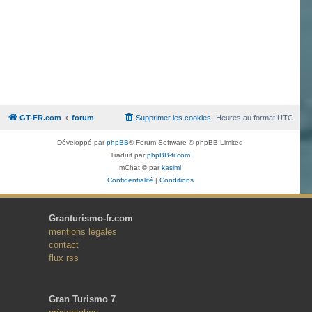
GT-FR.com
forum
Supprimer les cookies
Heures au format
UTC
Développé par
phpBB
® Forum Software © phpBB Limited
Traduit par
phpBB-fr.com
mChat © par
kasimi
Confidentialité
|
Conditions
Granturismo-fr.com
mentions légales
contact
flux rss
Gran Turismo 7