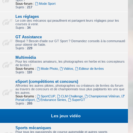
Sport !
Sous-forum :
Mode Sport
Sujets :
217
Les réglages
Le coin des mécanos qui peaufinent et partagent leurs réglages pour les
courses à venir.
Sujets :
34
GT Assistance
Bloqué ? Besoin d'aide sur GT Sport ? Demandez conseils à la communauté
pour obtenir de l'aide.
Sujets :
229
Multimédia
Pour les vidéastes amateurs, les photographes en herbe et les concepteurs
de livrées !
Sous-forums :
Mode Photo
,
Vidéos
,
Editeur de livrées
Sujets :
110
eSport (compétitions et concours)
Affrontez les autres pilotes, photographes ou créateurs de livrées du forum
au travers de concours et de championnats tous plus palpitants les uns que
les autres.
Sous-forums :
SportCUP
,
CLM Challenge
,
Championnat Vétéran
,
Portail eSport
,
Endurance Series
,
SuperGT
Sujets :
265
Les jeux vidéo
Sports mécaniques
Pour tous les passionnés de course automobile et autres sports