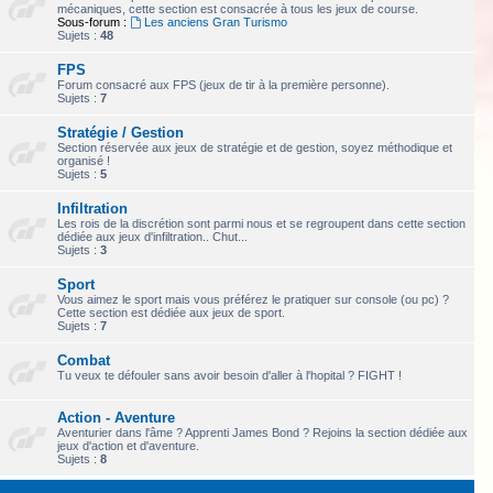
mécaniques, cette section est consacrée à tous les jeux de course.
Sous-forum :
Les anciens Gran Turismo
Sujets :
48
FPS
Forum consacré aux FPS (jeux de tir à la première personne).
Sujets :
7
Stratégie / Gestion
Section réservée aux jeux de stratégie et de gestion, soyez méthodique et
organisé !
Sujets :
5
Infiltration
Les rois de la discrétion sont parmi nous et se regroupent dans cette section
dédiée aux jeux d'infiltration.. Chut...
Sujets :
3
Sport
Vous aimez le sport mais vous préférez le pratiquer sur console (ou pc) ?
Cette section est dédiée aux jeux de sport.
Sujets :
7
Combat
Tu veux te défouler sans avoir besoin d'aller à l'hopital ? FIGHT !
Action - Aventure
Aventurier dans l'âme ? Apprenti James Bond ? Rejoins la section dédiée aux
jeux d'action et d'aventure.
Sujets :
8