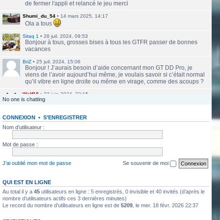
de fermer l'appli et relancé le jeu merci
Shumi_du_54
•
14 mars 2025, 14:17
Ola a tous
Sitaq 1
•
26 juil. 2024, 09:53
Bonjour à tous, grosses bises à tous les GTFR passer de bonnes
vacances
BriZ
•
25 juil. 2024, 15:06
Bonjour ! J’aurais besoin d’aide concernant mon GT DD Pro, je
viens de l’avoir aujourd’hui même, je voulais savoir si c’était normal
qu’il vibre en ligne droite ou même en virage, comme des acoups ?
Wolf18
•
23 juin 2024, 22:15
No one is chatting
Le site a l'air de nouveau actif
CONNEXION
•
S’ENREGISTRER
labbethoven
•
22 mars 2024, 16:12
Salut Jero, merci de ta réponse je vais faire ça
Nom d’utilisateur :
Jero
•
20 mars 2024, 10:42
Mot de passe :
Bethoven tu peux te présenter et créer un topic pour ton sujet, il se
verra plus facilement que dans le chat
J’ai oublié mon mot de passe
Se souvenir de moi
Jero
•
20 mars 2024, 10:42
Salut Kakashi et Bethoven
QUI EST EN LIGNE
Au total il y a
45
utilisateurs en ligne : 5 enregistrés, 0 invisible et 40 invités (d’après le
labbethoven
•
18 mars 2024, 18:32
Hello, des fans d'Alsace Village ? C'est quoi votre record avec une
nombre d’utilisateurs actifs ces 3 dernières minutes)
Le record du nombre d’utilisateurs en ligne est de
5209
, le mer. 18 févr. 2026 22:37
550PP à peu près ?
ObiKaKaShI
•
17 mars 2024, 16:54