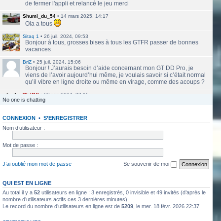
de fermer l'appli et relancé le jeu merci
Shumi_du_54
•
14 mars 2025, 14:17
Ola a tous
Sitaq 1
•
26 juil. 2024, 09:53
Bonjour à tous, grosses bises à tous les GTFR passer de bonnes
vacances
BriZ
•
25 juil. 2024, 15:06
Bonjour ! J’aurais besoin d’aide concernant mon GT DD Pro, je
viens de l’avoir aujourd’hui même, je voulais savoir si c’était normal
qu’il vibre en ligne droite ou même en virage, comme des acoups ?
Wolf18
•
23 juin 2024, 22:15
No one is chatting
Le site a l'air de nouveau actif
CONNEXION
•
S’ENREGISTRER
labbethoven
•
22 mars 2024, 16:12
Salut Jero, merci de ta réponse je vais faire ça
Nom d’utilisateur :
Jero
•
20 mars 2024, 10:42
Mot de passe :
Bethoven tu peux te présenter et créer un topic pour ton sujet, il se
verra plus facilement que dans le chat
J’ai oublié mon mot de passe
Se souvenir de moi
Jero
•
20 mars 2024, 10:42
Salut Kakashi et Bethoven
QUI EST EN LIGNE
Au total il y a
52
utilisateurs en ligne : 3 enregistrés, 0 invisible et 49 invités (d’après le
labbethoven
•
18 mars 2024, 18:32
Hello, des fans d'Alsace Village ? C'est quoi votre record avec une
nombre d’utilisateurs actifs ces 3 dernières minutes)
Le record du nombre d’utilisateurs en ligne est de
5209
, le mer. 18 févr. 2026 22:37
550PP à peu près ?
ObiKaKaShI
•
17 mars 2024, 16:54