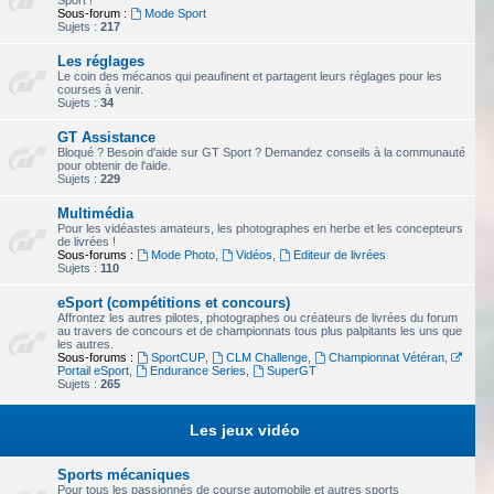
Sport !
Sous-forum :
Mode Sport
Sujets :
217
Les réglages
Le coin des mécanos qui peaufinent et partagent leurs réglages pour les
courses à venir.
Sujets :
34
GT Assistance
Bloqué ? Besoin d'aide sur GT Sport ? Demandez conseils à la communauté
pour obtenir de l'aide.
Sujets :
229
Multimédia
Pour les vidéastes amateurs, les photographes en herbe et les concepteurs
de livrées !
Sous-forums :
Mode Photo
,
Vidéos
,
Editeur de livrées
Sujets :
110
eSport (compétitions et concours)
Affrontez les autres pilotes, photographes ou créateurs de livrées du forum
au travers de concours et de championnats tous plus palpitants les uns que
les autres.
Sous-forums :
SportCUP
,
CLM Challenge
,
Championnat Vétéran
,
Portail eSport
,
Endurance Series
,
SuperGT
Sujets :
265
Les jeux vidéo
Sports mécaniques
Pour tous les passionnés de course automobile et autres sports