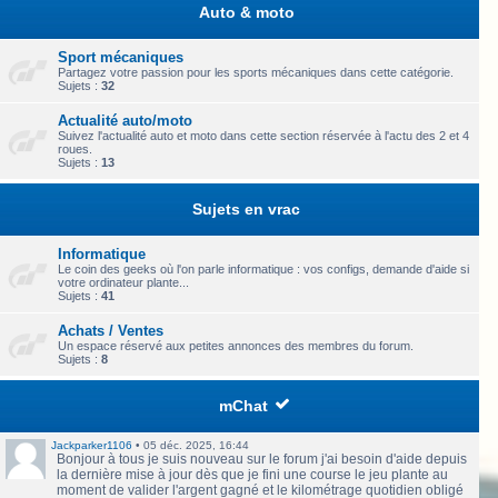
Auto & moto
Sport mécaniques
Partagez votre passion pour les sports mécaniques dans cette catégorie.
Sujets :
32
Actualité auto/moto
Suivez l'actualité auto et moto dans cette section réservée à l'actu des 2 et 4
roues.
Sujets :
13
Sujets en vrac
Informatique
Le coin des geeks où l'on parle informatique : vos configs, demande d'aide si
votre ordinateur plante...
Sujets :
41
Achats / Ventes
Un espace réservé aux petites annonces des membres du forum.
Sujets :
8
mChat
Jackparker1106
•
05 déc. 2025, 16:44
Bonjour à tous je suis nouveau sur le forum j'ai besoin d'aide depuis
la dernière mise à jour dès que je fini une course le jeu plante au
moment de valider l'argent gagné et le kilométrage quotidien obligé