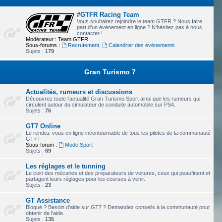
#GTFR Racing Team
Vous souhaitez rejoindre le team GTFR ? Nous faire
part d'un évènement en ligne ? N'hésitez pas à nous
contacter !
Modérateur :
Team GTFR
Sous-forums :
Recrutement
,
Calendrier des évènements
Sujets :
179
Gran Turismo 7
Actualités, rumeurs et discussions
Découvrez toute l'actualité Gran Turismo Sport ainsi que les rumeurs qui
circulent autour du simulateur de conduite automobile sur PS4.
Sujets :
76
GT7 Online
Le rendez-vous en ligne incontournable de tous les pilotes de la communauté
GT7 !
Sous-forum :
Mode Sport
Sujets :
69
Les réglages et le tunning
Le coin des mécanos et des préparateurs de voitures, ceux qui peaufinent et
partagent leurs réglages pour les courses à venir.
Sujets :
23
GT Assistance
Bloqué ? Besoin d'aide sur GT7 ? Demandez conseils à la communauté pour
obtenir de l'aide.
Sujets :
135