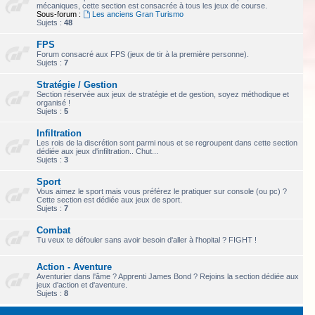
mécaniques, cette section est consacrée à tous les jeux de course.
Sous-forum :
Les anciens Gran Turismo
Sujets :
48
FPS
Forum consacré aux FPS (jeux de tir à la première personne).
Sujets :
7
Stratégie / Gestion
Section réservée aux jeux de stratégie et de gestion, soyez méthodique et
organisé !
Sujets :
5
Infiltration
Les rois de la discrétion sont parmi nous et se regroupent dans cette section
dédiée aux jeux d'infiltration.. Chut...
Sujets :
3
Sport
Vous aimez le sport mais vous préférez le pratiquer sur console (ou pc) ?
Cette section est dédiée aux jeux de sport.
Sujets :
7
Combat
Tu veux te défouler sans avoir besoin d'aller à l'hopital ? FIGHT !
Action - Aventure
Aventurier dans l'âme ? Apprenti James Bond ? Rejoins la section dédiée aux
jeux d'action et d'aventure.
Sujets :
8