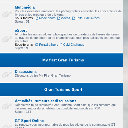
Multimédia
Pour les vidéastes amateurs, les photographes en herbe, les concepteurs de
livrées et les créateurs de stickers.
Sous-forums :
Mode photo
,
Vidéos
,
Editeur de livrées
Sujets :
31
eSport
Affrontez les autres pilotes, photographes ou créateurs de livrées du forum
au travers de concours et de championnats tous plus palpitants les uns que
les autres.
Sous-forums :
Portail eSport
,
CLM Challenge
Sujets :
9
My first Gran Turismo
Discussions
Discutons du jeu My First Gran Turismo
Gran Turismo Sport
Actualités, rumeurs et discussions
Découvrez toute l'actualité Gran Turismo Sport ainsi que les rumeurs qui
circulent autour du simulateur de conduite automobile sur PS4.
Sujets :
164
GT Sport Online
Le rendez-vous incontournable de tous les pilotes de la communauté GT