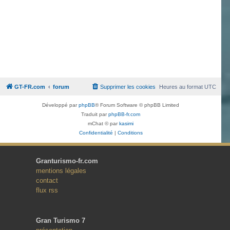
GT-FR.com
forum
Supprimer les cookies
Heures au format
UTC
Développé par
phpBB
® Forum Software © phpBB Limited
Traduit par
phpBB-fr.com
mChat © par
kasimi
Confidentialité
|
Conditions
Granturismo-fr.com
mentions légales
contact
flux rss
Gran Turismo 7