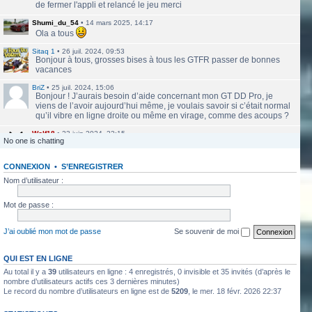
de fermer l'appli et relancé le jeu merci
Shumi_du_54
•
14 mars 2025, 14:17
Ola a tous
Sitaq 1
•
26 juil. 2024, 09:53
Bonjour à tous, grosses bises à tous les GTFR passer de bonnes
vacances
BriZ
•
25 juil. 2024, 15:06
Bonjour ! J’aurais besoin d’aide concernant mon GT DD Pro, je
viens de l’avoir aujourd’hui même, je voulais savoir si c’était normal
qu’il vibre en ligne droite ou même en virage, comme des acoups ?
Wolf18
•
23 juin 2024, 22:15
No one is chatting
Le site a l'air de nouveau actif
CONNEXION
•
S’ENREGISTRER
labbethoven
•
22 mars 2024, 16:12
Salut Jero, merci de ta réponse je vais faire ça
Nom d’utilisateur :
Jero
•
20 mars 2024, 10:42
Mot de passe :
Bethoven tu peux te présenter et créer un topic pour ton sujet, il se
verra plus facilement que dans le chat
J’ai oublié mon mot de passe
Se souvenir de moi
Jero
•
20 mars 2024, 10:42
Salut Kakashi et Bethoven
QUI EST EN LIGNE
Au total il y a
39
utilisateurs en ligne : 4 enregistrés, 0 invisible et 35 invités (d’après le
labbethoven
•
18 mars 2024, 18:32
Hello, des fans d'Alsace Village ? C'est quoi votre record avec une
nombre d’utilisateurs actifs ces 3 dernières minutes)
Le record du nombre d’utilisateurs en ligne est de
5209
, le mer. 18 févr. 2026 22:37
550PP à peu près ?
ObiKaKaShI
•
17 mars 2024, 16:54