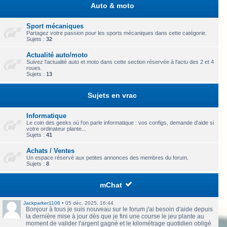
Auto & moto
Sport mécaniques
Partagez votre passion pour les sports mécaniques dans cette catégorie.
Sujets :
32
Actualité auto/moto
Suivez l'actualité auto et moto dans cette section réservée à l'actu des 2 et 4
roues.
Sujets :
13
Sujets en vrac
Informatique
Le coin des geeks où l'on parle informatique : vos configs, demande d'aide si
votre ordinateur plante...
Sujets :
41
Achats / Ventes
Un espace réservé aux petites annonces des membres du forum.
Sujets :
8
mChat
Jackparker1106
•
05 déc. 2025, 16:44
Bonjour à tous je suis nouveau sur le forum j'ai besoin d'aide depuis
la dernière mise à jour dès que je fini une course le jeu plante au
moment de valider l'argent gagné et le kilométrage quotidien obligé