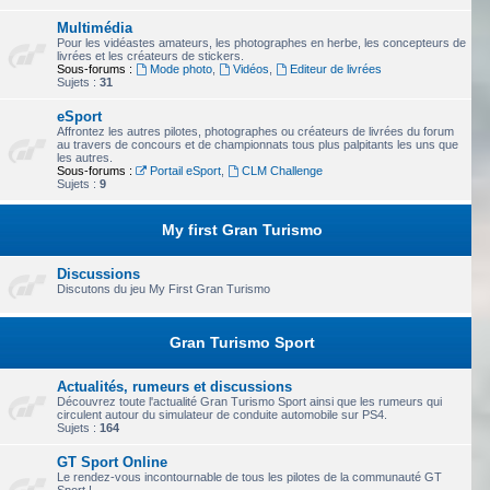
Multimédia
Pour les vidéastes amateurs, les photographes en herbe, les concepteurs de
livrées et les créateurs de stickers.
Sous-forums :
Mode photo
,
Vidéos
,
Editeur de livrées
Sujets :
31
eSport
Affrontez les autres pilotes, photographes ou créateurs de livrées du forum
au travers de concours et de championnats tous plus palpitants les uns que
les autres.
Sous-forums :
Portail eSport
,
CLM Challenge
Sujets :
9
My first Gran Turismo
Discussions
Discutons du jeu My First Gran Turismo
Gran Turismo Sport
Actualités, rumeurs et discussions
Découvrez toute l'actualité Gran Turismo Sport ainsi que les rumeurs qui
circulent autour du simulateur de conduite automobile sur PS4.
Sujets :
164
GT Sport Online
Le rendez-vous incontournable de tous les pilotes de la communauté GT