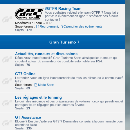
#GTFR Racing Team
Vous souhaitez rejoindre le team GTFR ? Nous faire
part d'un évènement en ligne ? N'hésitez pas à nous
contacter !
Modérateur :
Team GTFR
Sous-forums :
Recrutement
,
Calendrier des évènements
Sujets :
179
Gran Turismo 7
Actualités, rumeurs et discussions
Découvrez toute l'actualité Gran Turismo Sport ainsi que les rumeurs qui
circulent autour du simulateur de conduite automobile sur PS4.
Sujets :
76
GT7 Online
Le rendez-vous en ligne incontournable de tous les pilotes de la communauté
GT7 !
Sous-forum :
Mode Sport
Sujets :
69
Les réglages et le tunning
Le coin des mécanos et des préparateurs de voitures, ceux qui peaufinent et
partagent leurs réglages pour les courses à venir.
Sujets :
23
GT Assistance
Bloqué ? Besoin d'aide sur GT7 ? Demandez conseils à la communauté pour
obtenir de l'aide.
Sujets :
135