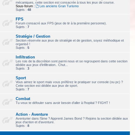
mécaniques, cette section est consacrée à tous les jeux de course.
Sous-forum :
Les anciens Gran Turismo
Sujets :
48
FPS
Forum consacré aux FPS (jeux de tir à la première personne).
Sujets :
7
Stratégie / Gestion
Section réservée aux jeux de stratégie et de gestion, soyez méthodique et
organisé !
Sujets :
5
Infiltration
Les rois de la discrétion sont parmi nous et se regroupent dans cette section
dédiée aux jeux d'infiltration.. Chut...
Sujets :
3
Sport
Vous aimez le sport mais vous préférez le pratiquer sur console (ou pc) ?
Cette section est dédiée aux jeux de sport.
Sujets :
7
Combat
Tu veux te défouler sans avoir besoin d'aller à l'hopital ? FIGHT !
Action - Aventure
Aventurier dans l'âme ? Apprenti James Bond ? Rejoins la section dédiée aux
jeux d'action et d'aventure.
Sujets :
8