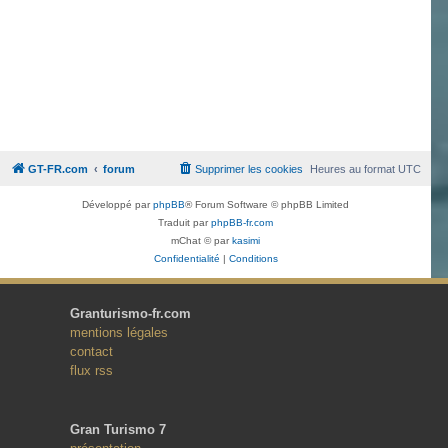
GT-FR.com
forum
Supprimer les cookies
Heures au format
UTC
Développé par
phpBB
® Forum Software © phpBB Limited
Traduit par
phpBB-fr.com
mChat © par
kasimi
Confidentialité
|
Conditions
Granturismo-fr.com
mentions légales
contact
flux rss
Gran Turismo 7