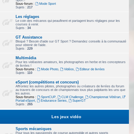
Sport !
Sous-forum :
Mode Sport
Sujets :
217
Les réglages
Le coin des mécanos qui peaufinent et partagent leurs réglages pour les
courses à venir.
Sujets :
34
GT Assistance
Bloqué ? Besoin d'aide sur GT Sport ? Demandez conseils à la communauté
pour obtenir de l'aide.
Sujets :
229
Multimédia
Pour les vidéastes amateurs, les photographes en herbe et les concepteurs
de livrées !
Sous-forums :
Mode Photo
,
Vidéos
,
Editeur de livrées
Sujets :
110
eSport (compétitions et concours)
Affrontez les autres pilotes, photographes ou créateurs de livrées du forum
au travers de concours et de championnats tous plus palpitants les uns que
les autres.
Sous-forums :
SportCUP
,
CLM Challenge
,
Championnat Vétéran
,
Portail eSport
,
Endurance Series
,
SuperGT
Sujets :
265
Les jeux vidéo
Sports mécaniques
Pour tous les passionnés de course automobile et autres sports