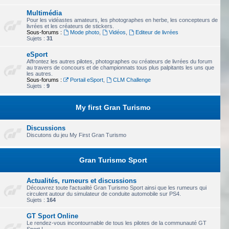
Multimédia
Pour les vidéastes amateurs, les photographes en herbe, les concepteurs de
livrées et les créateurs de stickers.
Sous-forums :
Mode photo
,
Vidéos
,
Editeur de livrées
Sujets :
31
eSport
Affrontez les autres pilotes, photographes ou créateurs de livrées du forum
au travers de concours et de championnats tous plus palpitants les uns que
les autres.
Sous-forums :
Portail eSport
,
CLM Challenge
Sujets :
9
My first Gran Turismo
Discussions
Discutons du jeu My First Gran Turismo
Gran Turismo Sport
Actualités, rumeurs et discussions
Découvrez toute l'actualité Gran Turismo Sport ainsi que les rumeurs qui
circulent autour du simulateur de conduite automobile sur PS4.
Sujets :
164
GT Sport Online
Le rendez-vous incontournable de tous les pilotes de la communauté GT