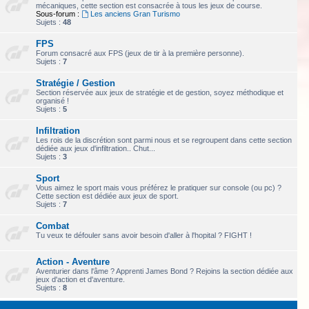
mécaniques, cette section est consacrée à tous les jeux de course.
Sous-forum :
Les anciens Gran Turismo
Sujets :
48
FPS
Forum consacré aux FPS (jeux de tir à la première personne).
Sujets :
7
Stratégie / Gestion
Section réservée aux jeux de stratégie et de gestion, soyez méthodique et
organisé !
Sujets :
5
Infiltration
Les rois de la discrétion sont parmi nous et se regroupent dans cette section
dédiée aux jeux d'infiltration.. Chut...
Sujets :
3
Sport
Vous aimez le sport mais vous préférez le pratiquer sur console (ou pc) ?
Cette section est dédiée aux jeux de sport.
Sujets :
7
Combat
Tu veux te défouler sans avoir besoin d'aller à l'hopital ? FIGHT !
Action - Aventure
Aventurier dans l'âme ? Apprenti James Bond ? Rejoins la section dédiée aux
jeux d'action et d'aventure.
Sujets :
8