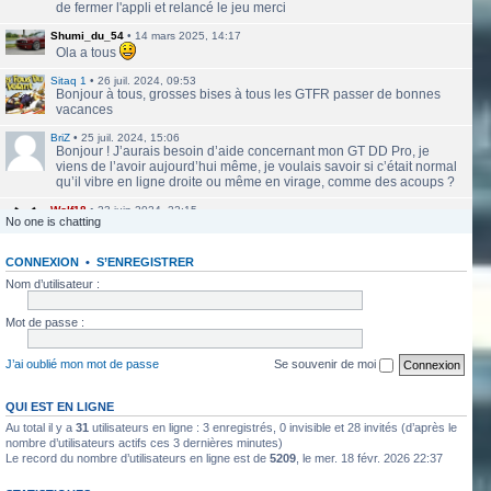
de fermer l'appli et relancé le jeu merci
Shumi_du_54
•
14 mars 2025, 14:17
Ola a tous
Sitaq 1
•
26 juil. 2024, 09:53
Bonjour à tous, grosses bises à tous les GTFR passer de bonnes
vacances
BriZ
•
25 juil. 2024, 15:06
Bonjour ! J’aurais besoin d’aide concernant mon GT DD Pro, je
viens de l’avoir aujourd’hui même, je voulais savoir si c’était normal
qu’il vibre en ligne droite ou même en virage, comme des acoups ?
Wolf18
•
23 juin 2024, 22:15
No one is chatting
Le site a l'air de nouveau actif
CONNEXION
•
S’ENREGISTRER
labbethoven
•
22 mars 2024, 16:12
Salut Jero, merci de ta réponse je vais faire ça
Nom d’utilisateur :
Jero
•
20 mars 2024, 10:42
Mot de passe :
Bethoven tu peux te présenter et créer un topic pour ton sujet, il se
verra plus facilement que dans le chat
J’ai oublié mon mot de passe
Se souvenir de moi
Jero
•
20 mars 2024, 10:42
Salut Kakashi et Bethoven
QUI EST EN LIGNE
Au total il y a
31
utilisateurs en ligne : 3 enregistrés, 0 invisible et 28 invités (d’après le
labbethoven
•
18 mars 2024, 18:32
Hello, des fans d'Alsace Village ? C'est quoi votre record avec une
nombre d’utilisateurs actifs ces 3 dernières minutes)
Le record du nombre d’utilisateurs en ligne est de
5209
, le mer. 18 févr. 2026 22:37
550PP à peu près ?
ObiKaKaShI
•
17 mars 2024, 16:54