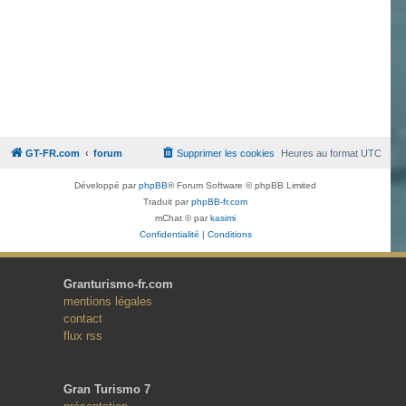
GT-FR.com
forum
Supprimer les cookies
Heures au format
UTC
Développé par
phpBB
® Forum Software © phpBB Limited
Traduit par
phpBB-fr.com
mChat © par
kasimi
Confidentialité
|
Conditions
Granturismo-fr.com
mentions légales
contact
flux rss
Gran Turismo 7