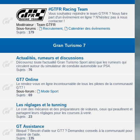
#GTFR Racing Team
Vous souhaitez rejoindre le team GTFR ? Nous faire
part d'un évènement en ligne ? N'hésitez pas à nous
contacter !
Modérateur :
Team GTFR
Sous-forums :
Recrutement
,
Calendrier des évènements
Sujets :
179
Gran Turismo 7
Actualités, rumeurs et discussions
Découvrez toute l'actualité Gran Turismo Sport ainsi que les rumeurs qui
circulent autour du simulateur de conduite automobile sur PS4.
Sujets :
76
GT7 Online
Le rendez-vous en ligne incontournable de tous les pilotes de la communauté
GT7 !
Sous-forum :
Mode Sport
Sujets :
69
Les réglages et le tunning
Le coin des mécanos et des préparateurs de voitures, ceux qui peaufinent et
partagent leurs réglages pour les courses à venir.
Sujets :
23
GT Assistance
Bloqué ? Besoin d'aide sur GT7 ? Demandez conseils à la communauté pour
obtenir de l'aide.
Sujets :
135