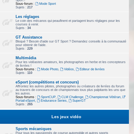
Sport !
Sous-forum :
Mode Sport
Sujets :
217
Les réglages
Le coin des mécanos qui peaufinent et partagent leurs réglages pour les
courses à venir.
Sujets :
34
GT Assistance
Bloqué ? Besoin d'aide sur GT Sport ? Demandez conseils à la communauté
pour obtenir de l'aide.
Sujets :
229
Multimédia
Pour les vidéastes amateurs, les photographes en herbe et les concepteurs
de livrées !
Sous-forums :
Mode Photo
,
Vidéos
,
Editeur de livrées
Sujets :
110
eSport (compétitions et concours)
Affrontez les autres pilotes, photographes ou créateurs de livrées du forum
au travers de concours et de championnats tous plus palpitants les uns que
les autres.
Sous-forums :
SportCUP
,
CLM Challenge
,
Championnat Vétéran
,
Portail eSport
,
Endurance Series
,
SuperGT
Sujets :
265
Les jeux vidéo
Sports mécaniques
Pour tous les passionnés de course automobile et autres sports