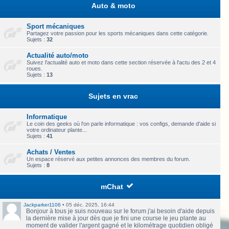
Auto & moto
Sport mécaniques
Partagez votre passion pour les sports mécaniques dans cette catégorie.
Sujets :
32
Actualité auto/moto
Suivez l'actualité auto et moto dans cette section réservée à l'actu des 2 et 4
roues.
Sujets :
13
Sujets en vrac
Informatique
Le coin des geeks où l'on parle informatique : vos configs, demande d'aide si
votre ordinateur plante...
Sujets :
41
Achats / Ventes
Un espace réservé aux petites annonces des membres du forum.
Sujets :
8
mChat
Jackparker1106
•
05 déc. 2025, 16:44
Bonjour à tous je suis nouveau sur le forum j'ai besoin d'aide depuis
la dernière mise à jour dès que je fini une course le jeu plante au
moment de valider l'argent gagné et le kilométrage quotidien obligé