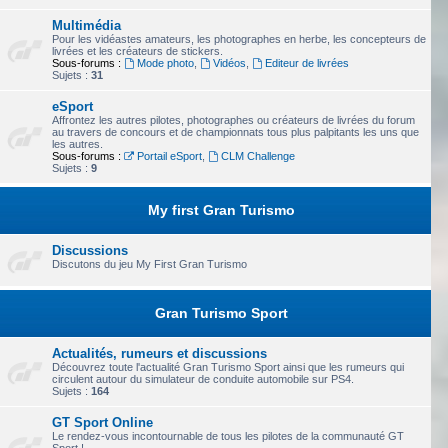
Multimédia
Pour les vidéastes amateurs, les photographes en herbe, les concepteurs de
livrées et les créateurs de stickers.
Sous-forums :
Mode photo
,
Vidéos
,
Editeur de livrées
Sujets :
31
eSport
Affrontez les autres pilotes, photographes ou créateurs de livrées du forum
au travers de concours et de championnats tous plus palpitants les uns que
les autres.
Sous-forums :
Portail eSport
,
CLM Challenge
Sujets :
9
My first Gran Turismo
Discussions
Discutons du jeu My First Gran Turismo
Gran Turismo Sport
Actualités, rumeurs et discussions
Découvrez toute l'actualité Gran Turismo Sport ainsi que les rumeurs qui
circulent autour du simulateur de conduite automobile sur PS4.
Sujets :
164
GT Sport Online
Le rendez-vous incontournable de tous les pilotes de la communauté GT