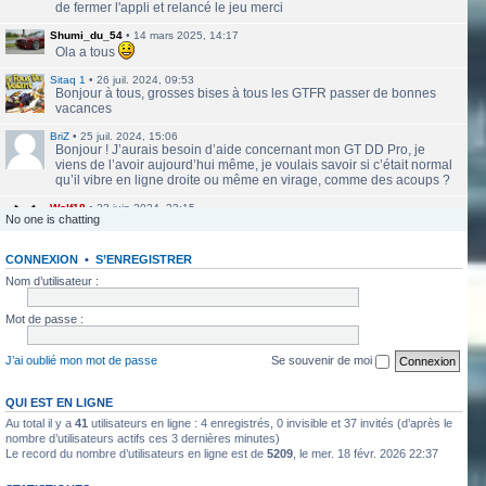
de fermer l'appli et relancé le jeu merci
Shumi_du_54
•
14 mars 2025, 14:17
Ola a tous
Sitaq 1
•
26 juil. 2024, 09:53
Bonjour à tous, grosses bises à tous les GTFR passer de bonnes
vacances
BriZ
•
25 juil. 2024, 15:06
Bonjour ! J’aurais besoin d’aide concernant mon GT DD Pro, je
viens de l’avoir aujourd’hui même, je voulais savoir si c’était normal
qu’il vibre en ligne droite ou même en virage, comme des acoups ?
Wolf18
•
23 juin 2024, 22:15
No one is chatting
Le site a l'air de nouveau actif
CONNEXION
•
S’ENREGISTRER
labbethoven
•
22 mars 2024, 16:12
Salut Jero, merci de ta réponse je vais faire ça
Nom d’utilisateur :
Jero
•
20 mars 2024, 10:42
Mot de passe :
Bethoven tu peux te présenter et créer un topic pour ton sujet, il se
verra plus facilement que dans le chat
J’ai oublié mon mot de passe
Se souvenir de moi
Jero
•
20 mars 2024, 10:42
Salut Kakashi et Bethoven
QUI EST EN LIGNE
Au total il y a
41
utilisateurs en ligne : 4 enregistrés, 0 invisible et 37 invités (d’après le
labbethoven
•
18 mars 2024, 18:32
Hello, des fans d'Alsace Village ? C'est quoi votre record avec une
nombre d’utilisateurs actifs ces 3 dernières minutes)
Le record du nombre d’utilisateurs en ligne est de
5209
, le mer. 18 févr. 2026 22:37
550PP à peu près ?
ObiKaKaShI
•
17 mars 2024, 16:54