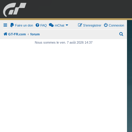
GRAN TURISMO
Faire un don
FAQ
mChat
FORUM
S’enregistrer
Connexion
R
GT-FR.com
forum
e
Nous sommes le ven. 7 août 2026 14:37
ESPORT
BOUTIQUE
c
h
e
r
c
h
e
r