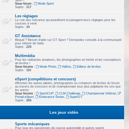
Sport !
Sous-forum :
Mode Sport
Sujets :
217
Les réglages
Le coin des mécanos qui peaufinent et partagent leurs réglages pour les
courses à venir.
Sujets :
34
GT Assistance
Bloqué ? Besoin d'aide sur GT Sport ? Demandez conseils à la communauté
pour obtenir de l'aide.
Sujets :
229
Multimédia
Pour les vidéastes amateurs, les photographes en herbe et les concepteurs
de livrées !
Sous-forums :
Mode Photo
,
Vidéos
,
Editeur de livrées
Sujets :
110
eSport (compétitions et concours)
Affrontez les autres pilotes, photographes ou créateurs de livrées du forum
au travers de concours et de championnats tous plus palpitants les uns que
les autres.
Sous-forums :
SportCUP
,
CLM Challenge
,
Championnat Vétéran
,
Portail eSport
,
Endurance Series
,
SuperGT
Sujets :
265
Les jeux vidéo
Sports mécaniques
Pour tous les passionnés de course automobile et autres sports