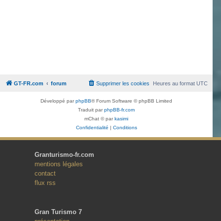
GT-FR.com
forum
Supprimer les cookies
Heures au format
UTC
Développé par
phpBB
® Forum Software © phpBB Limited
Traduit par
phpBB-fr.com
mChat © par
kasimi
Confidentialité
|
Conditions
Granturismo-fr.com
mentions légales
contact
flux rss
Gran Turismo 7