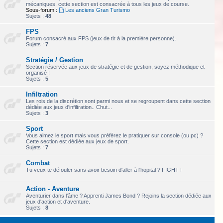
mécaniques, cette section est consacrée à tous les jeux de course.
Sous-forum :
Les anciens Gran Turismo
Sujets :
48
FPS
Forum consacré aux FPS (jeux de tir à la première personne).
Sujets :
7
Stratégie / Gestion
Section réservée aux jeux de stratégie et de gestion, soyez méthodique et
organisé !
Sujets :
5
Infiltration
Les rois de la discrétion sont parmi nous et se regroupent dans cette section
dédiée aux jeux d'infiltration.. Chut...
Sujets :
3
Sport
Vous aimez le sport mais vous préférez le pratiquer sur console (ou pc) ?
Cette section est dédiée aux jeux de sport.
Sujets :
7
Combat
Tu veux te défouler sans avoir besoin d'aller à l'hopital ? FIGHT !
Action - Aventure
Aventurier dans l'âme ? Apprenti James Bond ? Rejoins la section dédiée aux
jeux d'action et d'aventure.
Sujets :
8