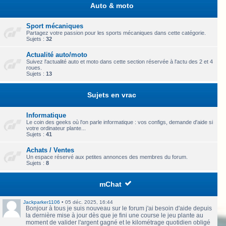
Auto & moto
Sport mécaniques
Partagez votre passion pour les sports mécaniques dans cette catégorie.
Sujets :
32
Actualité auto/moto
Suivez l'actualité auto et moto dans cette section réservée à l'actu des 2 et 4
roues.
Sujets :
13
Sujets en vrac
Informatique
Le coin des geeks où l'on parle informatique : vos configs, demande d'aide si
votre ordinateur plante...
Sujets :
41
Achats / Ventes
Un espace réservé aux petites annonces des membres du forum.
Sujets :
8
mChat
Jackparker1106
•
05 déc. 2025, 16:44
Bonjour à tous je suis nouveau sur le forum j'ai besoin d'aide depuis
la dernière mise à jour dès que je fini une course le jeu plante au
moment de valider l'argent gagné et le kilométrage quotidien obligé