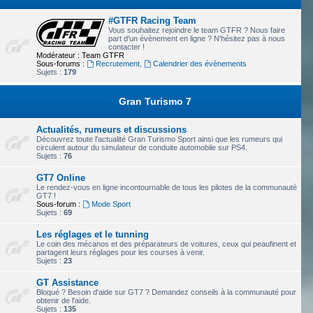
#GTFR Racing Team
Vous souhaitez rejoindre le team GTFR ? Nous faire
part d'un évènement en ligne ? N'hésitez pas à nous
contacter !
Modérateur :
Team GTFR
Sous-forums :
Recrutement
,
Calendrier des évènements
Sujets :
179
Gran Turismo 7
Actualités, rumeurs et discussions
Découvrez toute l'actualité Gran Turismo Sport ainsi que les rumeurs qui
circulent autour du simulateur de conduite automobile sur PS4.
Sujets :
76
GT7 Online
Le rendez-vous en ligne incontournable de tous les pilotes de la communauté
GT7 !
Sous-forum :
Mode Sport
Sujets :
69
Les réglages et le tunning
Le coin des mécanos et des préparateurs de voitures, ceux qui peaufinent et
partagent leurs réglages pour les courses à venir.
Sujets :
23
GT Assistance
Bloqué ? Besoin d'aide sur GT7 ? Demandez conseils à la communauté pour
obtenir de l'aide.
Sujets :
135