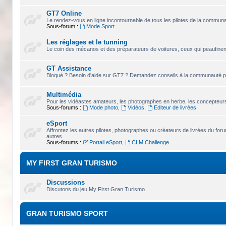
GT7 Online
Le rendez-vous en ligne incontournable de tous les pilotes de la commun
Sous-forum :
Mode Sport
Les réglages et le tunning
Le coin des mécanos et des préparateurs de voitures, ceux qui peaufinent
GT Assistance
Bloqué ? Besoin d'aide sur GT7 ? Demandez conseils à la communauté pou
Multimédia
Pour les vidéastes amateurs, les photographes en herbe, les concepteurs 
Sous-forums :
Mode photo
,
Vidéos
,
Editeur de livrées
eSport
Affrontez les autres pilotes, photographes ou créateurs de livrées du for
autres.
Sous-forums :
Portail eSport
,
CLM Challenge
MY FIRST GRAN TURISMO
Discussions
Discutons du jeu My First Gran Turismo
GRAN TURISMO SPORT