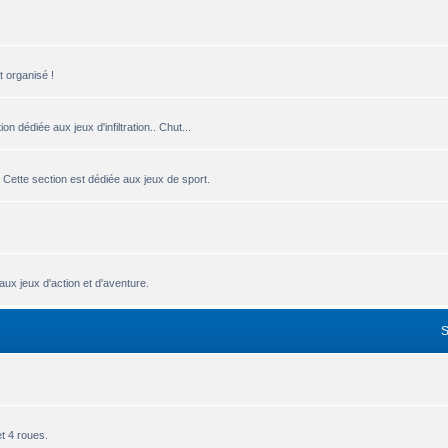
t organisé !
n dédiée aux jeux d'infiltration.. Chut...
 Cette section est dédiée aux jeux de sport.
ux jeux d'action et d'aventure.
.
et 4 roues.