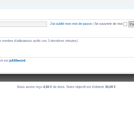
se verra plus facilement que dans le chat
J’ai oublié mon mot de passe
|
Se souvenir de moi
s le nombre d’utilisateurs actifs ces 3 dernières minutes)
une 550PP à peu près ?
ent est
pA55word
.
Nous avons reçu
4,50 €
de dons. Notre objectif est d’obtenir
30,00 €
.