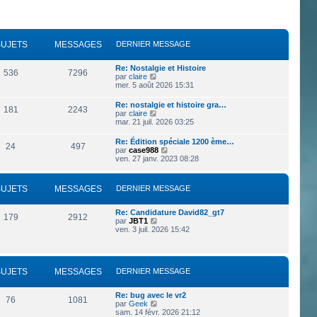
SUJETS
MESSAGES
DERNIER MESSAGE
Re: Nostalgie et Histoire
536
7296
V
par
claire
o
mer. 5 août 2026 15:31
i
r
Re: nostalgie et histoire gra…
181
2243
l
V
par
claire
e
o
mar. 21 juil. 2026 03:25
d
i
e
r
Re: Édition spéciale 1200 ème…
r
24
497
l
V
par
case988
n
e
o
ven. 27 janv. 2023 08:28
i
d
i
e
e
r
r
r
l
m
SUJETS
MESSAGES
DERNIER MESSAGE
n
e
e
i
d
s
e
e
s
Re: Candidature David82_gt7
r
179
2912
r
a
V
par
JBT1
m
n
g
o
ven. 3 juil. 2026 15:42
e
i
e
i
s
e
r
s
r
l
a
m
e
g
e
SUJETS
MESSAGES
DERNIER MESSAGE
d
e
s
e
s
r
a
Re: bug avec le vr2
n
76
1081
g
V
par
Geek
i
e
o
sam. 14 févr. 2026 21:12
e