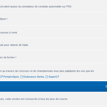
circulent autour du simulateur de conduite automobile sur PS4.
Sport !
courses à venir.
é pour obtenir de l'aide.
s de livrées !
um au travers de concours et de championnats tous plus palpitants les uns que les
,
Portail eSport
,
Endurance Series
,
SuperGT
es, cette section est consacrée à tous les jeux de course.