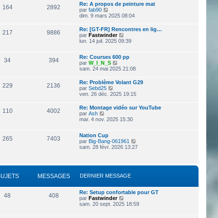
a
Re: A propos de peinture mat
164
2892
g
V
par
fab90
e
o
dim. 9 mars 2025 08:04
i
r
Re: [GT-FR] Rencontres en lig…
217
9886
l
V
par
Fastwinder
e
o
lun. 14 juil. 2025 09:39
d
i
e
r
r
Re: Courses 600 pp
l
34
394
n
V
par
W_I_N_S
e
i
o
sam. 24 mai 2025 21:08
d
e
i
e
r
r
r
Re: Problème Volant G29
229
2136
m
l
n
V
par
Sebd25
e
e
i
o
ven. 26 déc. 2025 19:15
s
d
e
i
s
e
r
r
Re: Montage vidéo sur YouTube
a
r
110
4002
m
l
V
par
Ash
g
n
e
e
o
mar. 4 nov. 2025 15:30
e
i
s
d
i
e
s
e
r
r
a
r
Nation Cup
l
265
7403
m
g
n
V
par
Big-Bang-061961
e
e
e
i
o
sam. 28 févr. 2026 13:27
d
s
e
i
e
s
r
r
r
a
m
l
n
g
e
e
i
e
s
SUJETS
MESSAGES
DERNIER MESSAGE
d
e
s
e
r
a
r
m
Re: Setup confortable pour GT
g
n
e
48
408
V
par
Fastwinder
e
i
s
o
sam. 20 sept. 2025 18:59
e
s
i
r
a
r
m
g