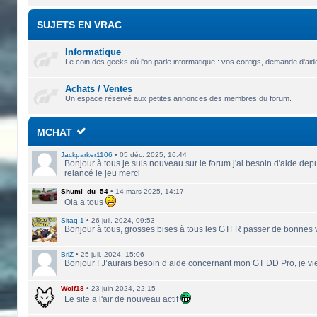
SUJETS EN VRAC
Informatique
Le coin des geeks où l'on parle informatique : vos configs, demande d'aide 
Achats / Ventes
Un espace réservé aux petites annonces des membres du forum.
MCHAT
Jackparker1106
•
05 déc. 2025, 16:44
Bonjour à tous je suis nouveau sur le forum j'ai besoin d'aide depu
relancé le jeu merci
Shumi_du_54
•
14 mars 2025, 14:17
Ola a tous
Sitaq 1
•
26 juil. 2024, 09:53
Bonjour à tous, grosses bises à tous les GTFR passer de bonnes
BriZ
•
25 juil. 2024, 15:06
Bonjour ! J’aurais besoin d’aide concernant mon GT DD Pro, je vie
Wolf18
•
23 juin 2024, 22:15
Le site a l'air de nouveau actif