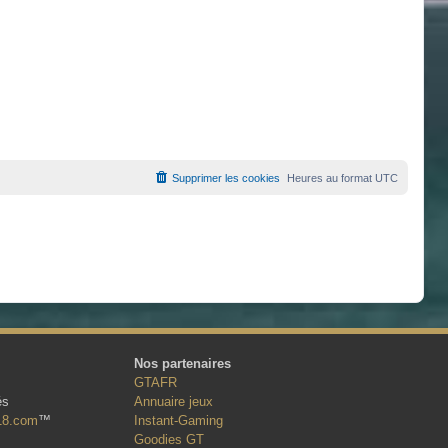
Supprimer les cookies
Heures au format
UTC
Nos partenaires
GTAFR
és
Annuaire jeux
18.com
™
Instant-Gaming
Goodies GT