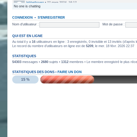
labbethoven
•
22 mars 2024, 16:12
No one is chatting
Salut Jero, merci de ta réponse je vais faire ça
Jero
•
20 mars 2024, 10:42
CONNEXION
•
S’ENREGISTRER
Bethoven tu peux te présenter et créer un topic pour ton sujet, il 
Nom d’utilisateur :
Mot de passe :
Jero
•
20 mars 2024, 10:42
Salut Kakashi et Bethoven
QUI EST EN LIGNE
Au total il y a
16
utilisateurs en ligne : 3 enregistrés, 0 invisible et 13 invités (d’aprè
labbethoven
•
18 mars 2024, 18:32
Le record du nombre d’utilisateurs en ligne est de
5209
, le mer. 18 févr. 2026 22:37
Hello, des fans d'Alsace Village ? C'est quoi votre record avec 
STATISTIQUES
ObiKaKaShI
•
17 mars 2024, 16:54
54303
messages •
2680
sujets •
1312
membres • Le membre enregistré le plus réc
STATISTIQUES DES DONS •
FAIRE UN DON
15 %