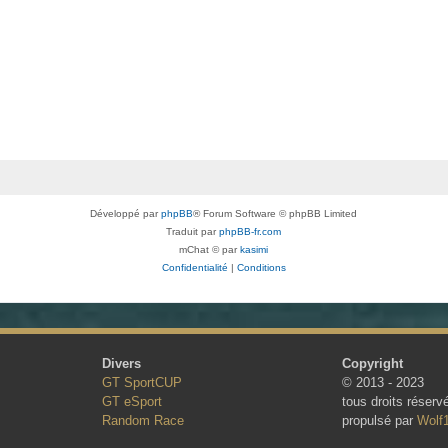
Développé par
phpBB
® Forum Software © phpBB Limited
Traduit par
phpBB-fr.com
mChat © par
kasimi
Confidentialité
|
Conditions
Divers
Copyright
GT SportCUP
© 2013 - 2023
GT eSport
tous droits réserv
Random Race
propulsé par
Wolf