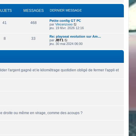
i
s
e
r
s
r
l
a
SUJETS
MESSAGES
DERNIER MESSAGE
n
e
g
i
d
e
e
e
Petite config GT PC
r
41
468
r
V
par
Vincenzooo
m
n
o
jeu. 19 févr. 2026 12:16
e
i
i
s
e
r
s
Re: playseat evolution sur Am…
r
8
33
l
a
V
par
JBT1
m
e
g
o
jeu. 30 mai 2024 06:00
e
d
e
i
s
e
r
s
r
l
a
n
e
g
i
d
e
e
e
r
r
der l'argent gagné et le kilométrage quotidien obligé de fermer l'appli et
m
n
e
i
s
e
s
r
a
m
g
e
e
s
s
a
g
e
 ligne droite ou même en virage, comme des acoups ?