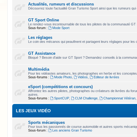
Actualités, rumeurs et discussions
Découvrez toute l'actualité Gran Turismo Sport ainsi que les rumeurs qui 
GT Sport Online
Le rendez-vous incontournable de tous les pilotes de la communauté GT 
Sous-forum :
Mode Sport
Les réglages
Le coin des mécanos qui peaufinent et partagent leurs réglages pour les 
GT Assistance
Bloqué ? Besoin d'aide sur GT Sport ? Demandez conseils à la communaut
Multimédia
Pour les vidéastes amateurs, les photographes en herbe et les concepteur
Sous-forums :
Mode Photo
,
Vidéos
,
Editeur de livrées
eSport (compétitions et concours)
Affrontez les autres pilotes, photographes ou créateurs de livrées du for
autres.
Sous-forums :
SportCUP
,
CLM Challenge
,
Championnat Vétéran
LES JEUX VIDÉO
Sports mécaniques
Pour tous les passionnés de course automobile et autres sports mécaniqu
Sous-forum :
Les anciens Gran Turismo