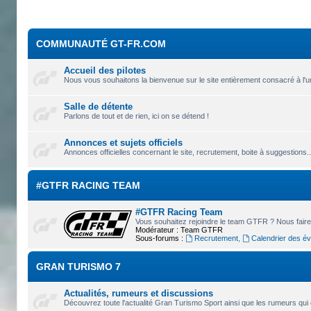
COMMUNAUTÉ GT-FR.COM
Accueil des pilotes
Nous vous souhaitons la bienvenue sur le site entièrement consacré à l'u
Salle de détente
Parlons de tout et de rien, ici on se détend !
Annonces et sujets officiels
Annonces officielles concernant le site, recrutement, boite à suggestions.
#GTFR RACING TEAM
#GTFR Racing Team
Vous souhaitez rejoindre le team GTFR ? Nous faire 
Modérateur :
Team GTFR
Sous-forums :
Recrutement
,
Calendrier des é
GRAN TURISMO 7
Actualités, rumeurs et discussions
Découvrez toute l'actualité Gran Turismo Sport ainsi que les rumeurs qui 