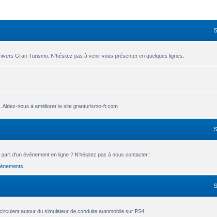
nivers Gran Turismo. N'hésitez pas à venir vous présenter en quelques lignes.
.. Aidez-nous à améliorer le site granturismo-fr.com
part d'un évènement en ligne ? N'hésitez pas à nous contacter !
vènements
circulent autour du simulateur de conduite automobile sur PS4.