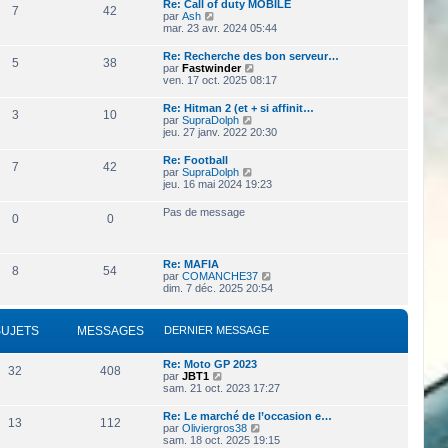
Re: Call of duty MOBILE
l
e
7
42
e
V
par
Ash
e
s
o
mar. 23 avr. 2024 05:44
d
s
i
e
a
r
r
Re: Recherche des bon serveur…
g
5
38
l
n
V
par
Fastwinder
e
e
i
o
ven. 17 oct. 2025 08:17
d
e
i
e
r
r
Re: Hitman 2 (et + si affinit…
r
3
10
m
l
V
par
SupraDolph
n
e
e
o
jeu. 27 janv. 2022 20:30
i
s
d
i
e
s
e
r
r
Re: Football
a
r
7
42
l
m
V
par
SupraDolph
g
n
e
e
o
jeu. 16 mai 2024 19:23
e
i
d
s
i
e
e
s
r
r
Pas de message
r
0
0
a
l
m
n
g
e
e
i
e
d
s
e
e
s
r
Re: MAFIA
r
8
54
a
m
V
par
COMANCHE37
n
g
e
o
dim. 7 déc. 2025 20:54
i
e
s
i
e
s
r
r
a
l
m
SUJETS
MESSAGES
DERNIER MESSAGE
g
e
e
e
d
s
e
s
Re: Moto GP 2023
32
408
r
V
a
par
JBT1
n
o
g
sam. 21 oct. 2023 17:27
i
i
e
e
r
Re: Le marché de l’occasion e…
r
13
112
l
V
par
Oliviergros38
m
e
o
sam. 18 oct. 2025 19:15
e
d