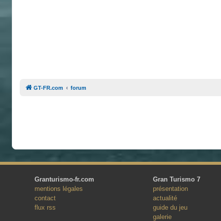
GT-FR.com
forum
Granturismo-fr.com
Gran Turismo 7
mentions légales
présentation
contact
actualité
flux rss
guide du jeu
galerie