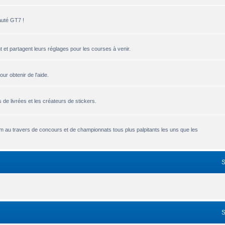
auté GT7 !
 et partagent leurs réglages pour les courses à venir.
r obtenir de l'aide.
de livrées et les créateurs de stickers.
um au travers de concours et de championnats tous plus palpitants les uns que les