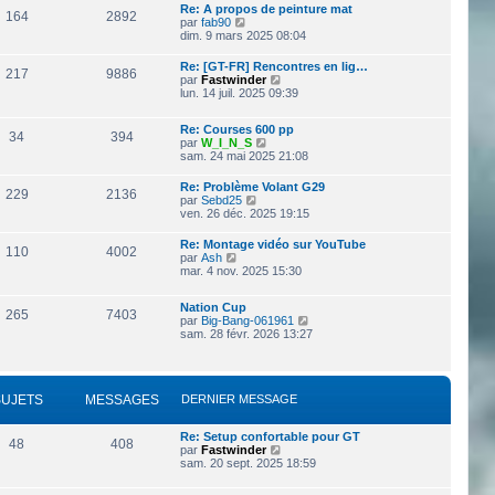
a
Re: A propos de peinture mat
164
2892
g
V
par
fab90
e
o
dim. 9 mars 2025 08:04
i
r
Re: [GT-FR] Rencontres en lig…
217
9886
l
V
par
Fastwinder
e
o
lun. 14 juil. 2025 09:39
d
i
e
r
r
Re: Courses 600 pp
l
34
394
n
V
par
W_I_N_S
e
i
o
sam. 24 mai 2025 21:08
d
e
i
e
r
r
r
Re: Problème Volant G29
229
2136
m
l
n
V
par
Sebd25
e
e
i
o
ven. 26 déc. 2025 19:15
s
d
e
i
s
e
r
r
Re: Montage vidéo sur YouTube
a
r
110
4002
m
l
V
par
Ash
g
n
e
e
o
mar. 4 nov. 2025 15:30
e
i
s
d
i
e
s
e
r
r
a
r
Nation Cup
l
265
7403
m
g
n
V
par
Big-Bang-061961
e
e
e
i
o
sam. 28 févr. 2026 13:27
d
s
e
i
e
s
r
r
r
a
m
l
n
g
e
e
i
e
s
SUJETS
MESSAGES
DERNIER MESSAGE
d
e
s
e
r
a
r
m
Re: Setup confortable pour GT
g
n
e
48
408
V
par
Fastwinder
e
i
s
o
sam. 20 sept. 2025 18:59
e
s
i
r
a
r
m
g