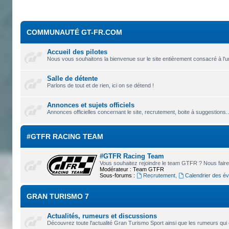
COMMUNAUTÉ GT-FR.COM
Accueil des pilotes
Nous vous souhaitons la bienvenue sur le site entièrement consacré à l'u
Salle de détente
Parlons de tout et de rien, ici on se détend !
Annonces et sujets officiels
Annonces officielles concernant le site, recrutement, boite à suggestions.
#GTFR RACING TEAM
#GTFR Racing Team
Vous souhaitez rejoindre le team GTFR ? Nous faire 
Modérateur :
Team GTFR
Sous-forums :
Recrutement
,
Calendrier des é
GRAN TURISMO 7
Actualités, rumeurs et discussions
Découvrez toute l'actualité Gran Turismo Sport ainsi que les rumeurs qui 