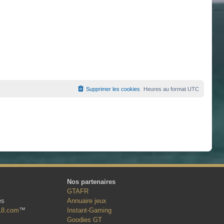
Supprimer les cookies
Heures au format
UTC
Nos partenaires
GTAFR
és
Annuaire jeux
18.com
™
Instant-Gaming
Goodies GT