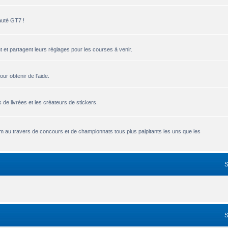
auté GT7 !
 et partagent leurs réglages pour les courses à venir.
r obtenir de l'aide.
de livrées et les créateurs de stickers.
um au travers de concours et de championnats tous plus palpitants les uns que les