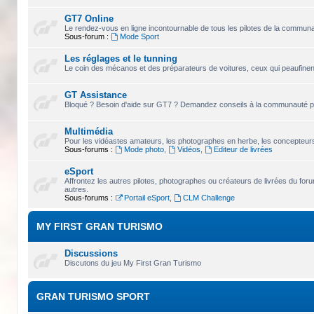
GT7 Online
Le rendez-vous en ligne incontournable de tous les pilotes de la commun
Sous-forum :
Mode Sport
Les réglages et le tunning
Le coin des mécanos et des préparateurs de voitures, ceux qui peaufinent
GT Assistance
Bloqué ? Besoin d'aide sur GT7 ? Demandez conseils à la communauté pou
Multimédia
Pour les vidéastes amateurs, les photographes en herbe, les concepteurs 
Sous-forums :
Mode photo
,
Vidéos
,
Editeur de livrées
eSport
Affrontez les autres pilotes, photographes ou créateurs de livrées du for
autres.
Sous-forums :
Portail eSport
,
CLM Challenge
MY FIRST GRAN TURISMO
Discussions
Discutons du jeu My First Gran Turismo
GRAN TURISMO SPORT