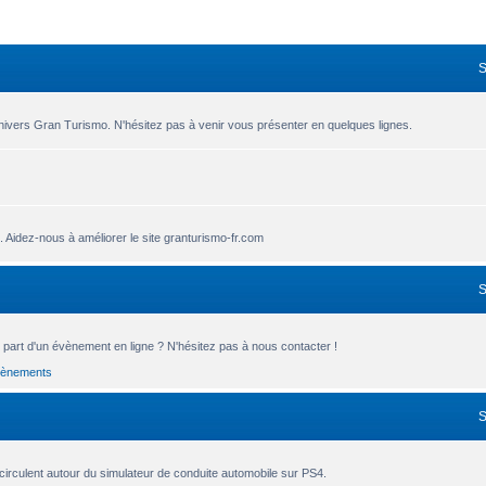
nivers Gran Turismo. N'hésitez pas à venir vous présenter en quelques lignes.
.. Aidez-nous à améliorer le site granturismo-fr.com
part d'un évènement en ligne ? N'hésitez pas à nous contacter !
vènements
circulent autour du simulateur de conduite automobile sur PS4.