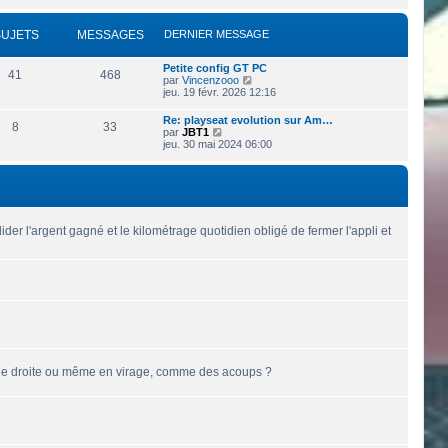
i
s
e
r
s
r
l
a
SUJETS
MESSAGES
DERNIER MESSAGE
n
e
g
i
d
e
e
e
Petite config GT PC
r
41
468
r
V
par
Vincenzooo
m
n
o
jeu. 19 févr. 2026 12:16
e
i
i
s
e
r
s
Re: playseat evolution sur Am…
r
8
33
l
a
V
par
JBT1
m
e
g
o
jeu. 30 mai 2024 06:00
e
d
e
i
s
e
r
s
r
l
a
n
e
g
i
d
e
e
e
r
r
der l'argent gagné et le kilométrage quotidien obligé de fermer l'appli et
m
n
e
i
s
e
s
r
a
m
g
e
e
s
s
a
g
e
 ligne droite ou même en virage, comme des acoups ?