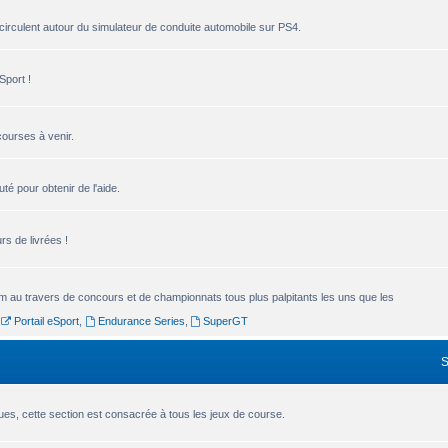
circulent autour du simulateur de conduite automobile sur PS4.
Sport !
courses à venir.
é pour obtenir de l'aide.
s de livrées !
um au travers de concours et de championnats tous plus palpitants les uns que les
,
Portail eSport
,
Endurance Series
,
SuperGT
es, cette section est consacrée à tous les jeux de course.