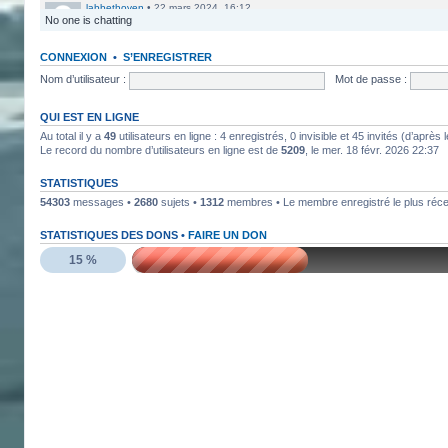
labbethoven
•
22 mars 2024, 16:12
No one is chatting
Salut Jero, merci de ta réponse je vais faire ça
Jero
•
20 mars 2024, 10:42
CONNEXION
•
S’ENREGISTRER
Bethoven tu peux te présenter et créer un topic pour ton sujet, il 
Nom d’utilisateur :
Mot de passe :
Jero
•
20 mars 2024, 10:42
Salut Kakashi et Bethoven
QUI EST EN LIGNE
Au total il y a
49
utilisateurs en ligne : 4 enregistrés, 0 invisible et 45 invités (d’aprè
labbethoven
•
18 mars 2024, 18:32
Le record du nombre d’utilisateurs en ligne est de
5209
, le mer. 18 févr. 2026 22:37
Hello, des fans d'Alsace Village ? C'est quoi votre record avec 
STATISTIQUES
ObiKaKaShI
•
17 mars 2024, 16:54
54303
messages •
2680
sujets •
1312
membres • Le membre enregistré le plus réc
STATISTIQUES DES DONS •
FAIRE UN DON
15 %