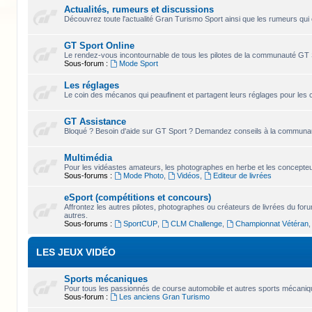
Actualités, rumeurs et discussions
Découvrez toute l'actualité Gran Turismo Sport ainsi que les rumeurs qui 
GT Sport Online
Le rendez-vous incontournable de tous les pilotes de la communauté GT 
Sous-forum :
Mode Sport
Les réglages
Le coin des mécanos qui peaufinent et partagent leurs réglages pour les 
GT Assistance
Bloqué ? Besoin d'aide sur GT Sport ? Demandez conseils à la communaut
Multimédia
Pour les vidéastes amateurs, les photographes en herbe et les concepteur
Sous-forums :
Mode Photo
,
Vidéos
,
Editeur de livrées
eSport (compétitions et concours)
Affrontez les autres pilotes, photographes ou créateurs de livrées du for
autres.
Sous-forums :
SportCUP
,
CLM Challenge
,
Championnat Vétéran
LES JEUX VIDÉO
Sports mécaniques
Pour tous les passionnés de course automobile et autres sports mécaniqu
Sous-forum :
Les anciens Gran Turismo