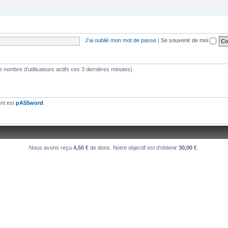
se verra plus facilement que dans le chat
J’ai oublié mon mot de passe
|
Se souvenir de moi
s le nombre d’utilisateurs actifs ces 3 dernières minutes)
une 550PP à peu près ?
ent est
pA55word
.
Nous avons reçu
4,50 €
de dons. Notre objectif est d’obtenir
30,00 €
.