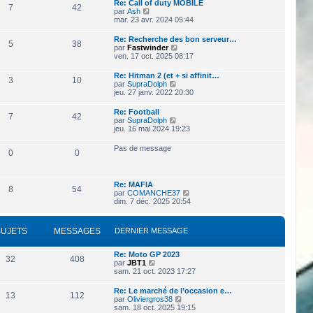
Re: Call of duty MOBILE
l
e
7
42
e
V
par
Ash
e
s
o
mar. 23 avr. 2024 05:44
d
s
i
e
a
r
r
Re: Recherche des bon serveur…
g
5
38
l
n
V
par
Fastwinder
e
e
i
o
ven. 17 oct. 2025 08:17
d
e
i
e
r
r
Re: Hitman 2 (et + si affinit…
r
3
10
m
l
V
par
SupraDolph
n
e
e
o
jeu. 27 janv. 2022 20:30
i
s
d
i
e
s
e
r
r
Re: Football
a
r
7
42
l
m
V
par
SupraDolph
g
n
e
e
o
jeu. 16 mai 2024 19:23
e
i
d
s
i
e
e
s
r
r
Pas de message
r
0
0
a
l
m
n
g
e
e
i
e
d
s
e
e
s
r
Re: MAFIA
r
8
54
a
m
V
par
COMANCHE37
n
g
e
o
dim. 7 déc. 2025 20:54
i
e
s
i
e
s
r
r
a
l
m
SUJETS
MESSAGES
DERNIER MESSAGE
g
e
e
e
d
s
e
s
Re: Moto GP 2023
32
408
r
V
a
par
JBT1
n
o
g
sam. 21 oct. 2023 17:27
i
i
e
e
r
Re: Le marché de l’occasion e…
r
13
112
l
V
par
Oliviergros38
m
e
o
sam. 18 oct. 2025 19:15
e
d