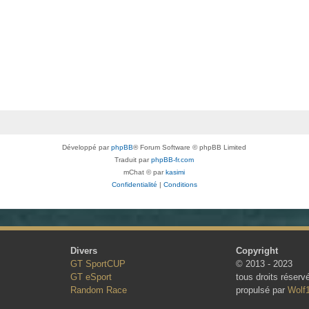
Développé par
phpBB
® Forum Software © phpBB Limited
Traduit par
phpBB-fr.com
mChat © par
kasimi
Confidentialité
|
Conditions
Divers
Copyright
GT SportCUP
© 2013 - 2023
GT eSport
tous droits réserv
Random Race
propulsé par
Wolf