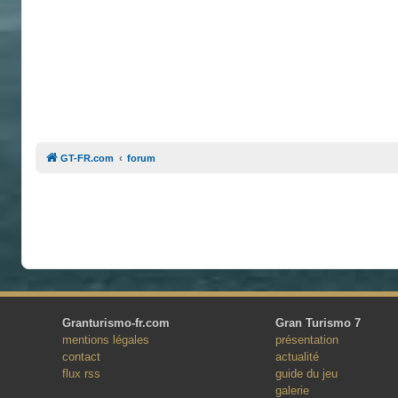
GT-FR.com
forum
Granturismo-fr.com
Gran Turismo 7
mentions légales
présentation
contact
actualité
flux rss
guide du jeu
galerie