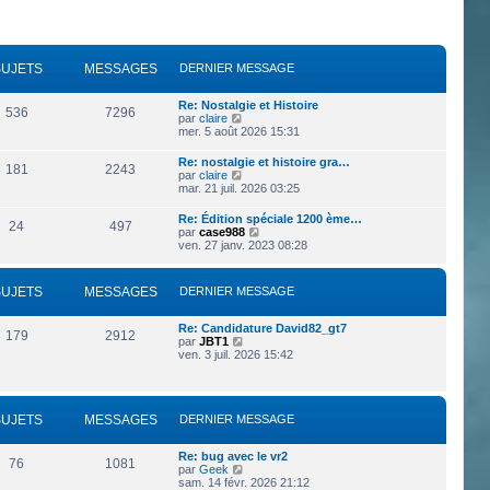
SUJETS
MESSAGES
DERNIER MESSAGE
Re: Nostalgie et Histoire
536
7296
V
par
claire
o
mer. 5 août 2026 15:31
i
r
Re: nostalgie et histoire gra…
181
2243
l
V
par
claire
e
o
mar. 21 juil. 2026 03:25
d
i
e
r
Re: Édition spéciale 1200 ème…
r
24
497
l
V
par
case988
n
e
o
ven. 27 janv. 2023 08:28
i
d
i
e
e
r
r
r
l
m
SUJETS
MESSAGES
DERNIER MESSAGE
n
e
e
i
d
s
e
e
s
Re: Candidature David82_gt7
r
179
2912
r
a
V
par
JBT1
m
n
g
o
ven. 3 juil. 2026 15:42
e
i
e
i
s
e
r
s
r
l
a
m
e
g
e
SUJETS
MESSAGES
DERNIER MESSAGE
d
e
s
e
s
r
a
Re: bug avec le vr2
n
76
1081
g
V
par
Geek
i
e
o
sam. 14 févr. 2026 21:12
e