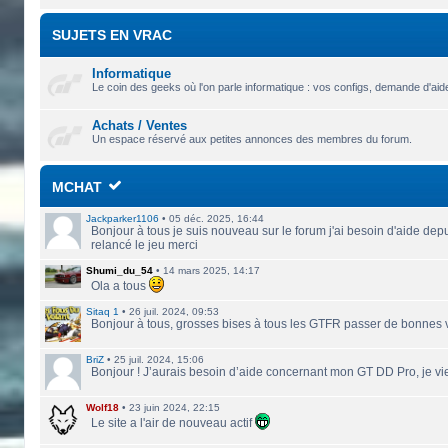
SUJETS EN VRAC
Informatique
Le coin des geeks où l'on parle informatique : vos configs, demande d'aide 
Achats / Ventes
Un espace réservé aux petites annonces des membres du forum.
MCHAT
Jackparker1106
•
05 déc. 2025, 16:44
Bonjour à tous je suis nouveau sur le forum j'ai besoin d'aide depu
relancé le jeu merci
Shumi_du_54
•
14 mars 2025, 14:17
Ola a tous
Sitaq 1
•
26 juil. 2024, 09:53
Bonjour à tous, grosses bises à tous les GTFR passer de bonnes
BriZ
•
25 juil. 2024, 15:06
Bonjour ! J’aurais besoin d’aide concernant mon GT DD Pro, je vie
Wolf18
•
23 juin 2024, 22:15
Le site a l'air de nouveau actif