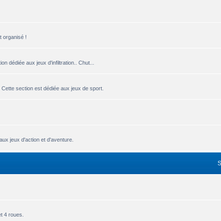
t organisé !
n dédiée aux jeux d'infiltration.. Chut...
 Cette section est dédiée aux jeux de sport.
ux jeux d'action et d'aventure.
.
et 4 roues.