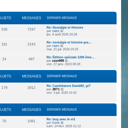
SUJETS
MESSAGES
DERNIER MESSAGE
Re: Nostalgie et Histoire
536
7297
V
par
claire
o
jeu. 6 août 2026 20:28
i
r
Re: nostalgie et histoire gra…
181
2243
l
V
par
claire
e
o
mar. 21 juil. 2026 03:25
d
i
e
r
Re: Édition spéciale 1200 ème…
r
24
497
l
V
par
case988
n
e
o
ven. 27 janv. 2023 08:28
i
d
i
e
e
r
r
r
l
m
SUJETS
MESSAGES
DERNIER MESSAGE
n
e
e
i
d
s
e
e
s
Re: Candidature David82_gt7
r
179
2912
r
a
V
par
JBT1
m
n
g
o
ven. 3 juil. 2026 15:42
e
i
e
i
s
e
r
s
r
l
a
m
e
g
e
SUJETS
MESSAGES
DERNIER MESSAGE
d
e
s
e
s
r
a
Re: bug avec le vr2
n
76
1081
g
V
par
Geek
i
e
o
sam. 14 févr. 2026 21:12
e