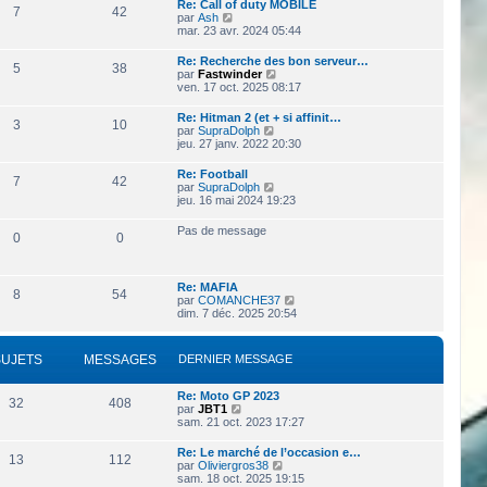
Re: Call of duty MOBILE
l
e
7
42
e
V
par
Ash
e
s
o
mar. 23 avr. 2024 05:44
d
s
i
e
a
r
r
Re: Recherche des bon serveur…
g
5
38
l
n
V
par
Fastwinder
e
e
i
o
ven. 17 oct. 2025 08:17
d
e
i
e
r
r
Re: Hitman 2 (et + si affinit…
r
3
10
m
l
V
par
SupraDolph
n
e
e
o
jeu. 27 janv. 2022 20:30
i
s
d
i
e
s
e
r
r
Re: Football
a
r
7
42
l
m
V
par
SupraDolph
g
n
e
e
o
jeu. 16 mai 2024 19:23
e
i
d
s
i
e
e
s
r
r
Pas de message
r
0
0
a
l
m
n
g
e
e
i
e
d
s
e
e
s
r
Re: MAFIA
r
8
54
a
m
V
par
COMANCHE37
n
g
e
o
dim. 7 déc. 2025 20:54
i
e
s
i
e
s
r
r
a
l
m
SUJETS
MESSAGES
DERNIER MESSAGE
g
e
e
e
d
s
e
s
Re: Moto GP 2023
32
408
r
V
a
par
JBT1
n
o
g
sam. 21 oct. 2023 17:27
i
i
e
e
r
Re: Le marché de l’occasion e…
r
13
112
l
V
par
Oliviergros38
m
e
o
sam. 18 oct. 2025 19:15
e
d