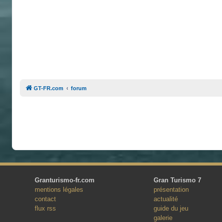
GT-FR.com
forum
Granturismo-fr.com
Gran Turismo 7
mentions légales
présentation
contact
actualité
flux rss
guide du jeu
galerie