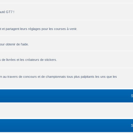
auté GT7 !
 et partagent leurs réglages pour les courses à venir.
r obtenir de l'aide.
de livrées et les créateurs de stickers.
um au travers de concours et de championnats tous plus palpitants les uns que les