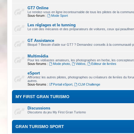
GT7 Online
Le rendez-vous en ligne incontournable de tous les pilotes de la commun
Sous-forum :
Mode Sport
Les réglages et le tunning
Le coin des mécanos et des préparateurs de voitures, ceux qui peaufinent
GT Assistance
Bloqué ? Besoin d'aide sur GT7 ? Demandez conseils à la communauté pou
Multimédia
Pour les vidéastes amateurs, les photographes en herbe, les concepteurs 
Sous-forums :
Mode photo
,
Vidéos
,
Editeur de livrées
eSport
Affrontez les autres pilotes, photographes ou créateurs de livrées du for
autres.
Sous-forums :
Portail eSport
,
CLM Challenge
MY FIRST GRAN TURISMO
Discussions
Discutons du jeu My First Gran Turismo
GRAN TURISMO SPORT