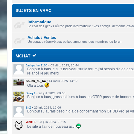
SUJETS EN VRAC
Informatique
Le coin des geeks où l'on parle informatique : vos configs, demande d'aide 
Achats / Ventes
Un espace réservé aux petites annonces des membres du forum.
MCHAT
Jackparker1106
•
05 déc. 2025, 16:44
Bonjour à tous je suis nouveau sur le forum j'ai besoin d'aide depu
relancé le jeu merci
Shumi_du_54
•
14 mars 2025, 14:17
Ola a tous
Sitaq 1
•
26 juil. 2024, 09:53
Bonjour à tous, grosses bises à tous les GTFR passer de bonnes
BriZ
•
25 juil. 2024, 15:06
Bonjour ! J’aurais besoin d’aide concernant mon GT DD Pro, je vie
Wolf18
•
23 juin 2024, 22:15
Le site a l'air de nouveau actif