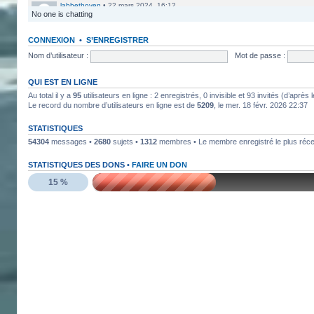
labbethoven
•
22 mars 2024, 16:12
No one is chatting
Salut Jero, merci de ta réponse je vais faire ça
Jero
•
20 mars 2024, 10:42
CONNEXION
•
S’ENREGISTRER
Bethoven tu peux te présenter et créer un topic pour ton sujet, il 
Nom d’utilisateur :
Mot de passe :
Jero
•
20 mars 2024, 10:42
Salut Kakashi et Bethoven
QUI EST EN LIGNE
Au total il y a
95
utilisateurs en ligne : 2 enregistrés, 0 invisible et 93 invités (d’aprè
labbethoven
•
18 mars 2024, 18:32
Le record du nombre d’utilisateurs en ligne est de
5209
, le mer. 18 févr. 2026 22:37
Hello, des fans d'Alsace Village ? C'est quoi votre record avec 
STATISTIQUES
ObiKaKaShI
•
17 mars 2024, 16:54
54304
messages •
2680
sujets •
1312
membres • Le membre enregistré le plus réc
STATISTIQUES DES DONS •
FAIRE UN DON
15 %