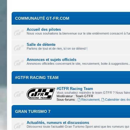
COMMUNAUTÉ GT-FR.COM
Accueil des pilotes
Nous vous souhaitons la bienvenue sur le site entièrement consacré à l'u
Salle de détente
Parlons de tout et de rien, ici on se détend !
Annonces et sujets officiels
Annonces officielles concernant le site, recrutement, boite à suggestions.
#GTFR RACING TEAM
#GTFR Racing Team
Vous souhaitez rejoindre le team GTFR ? Nous faire 
Modérateur :
Team GTFR
Sous-forums :
Recrutement
,
Calendrier des é
GRAN TURISMO 7
Actualités, rumeurs et discussions
Découvrez toute l'actualité Gran Turismo Sport ainsi que les rumeurs qui 