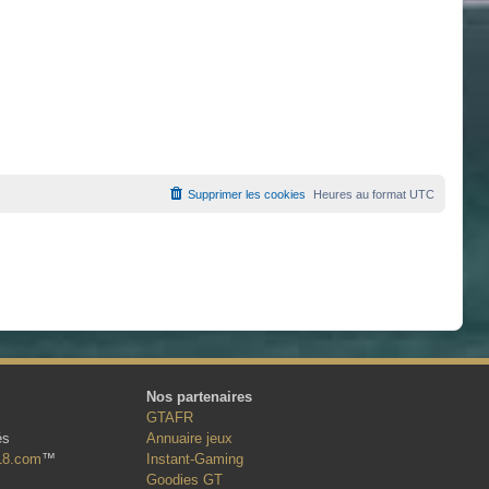
Supprimer les cookies
Heures au format
UTC
Nos partenaires
GTAFR
és
Annuaire jeux
18.com
™
Instant-Gaming
Goodies GT