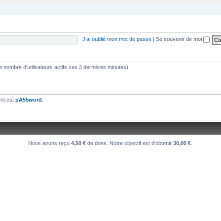
se verra plus facilement que dans le chat
J’ai oublié mon mot de passe
|
Se souvenir de moi
s le nombre d’utilisateurs actifs ces 3 dernières minutes)
une 550PP à peu près ?
ent est
pA55word
.
Nous avons reçu
4,50 €
de dons. Notre objectif est d’obtenir
30,00 €
.