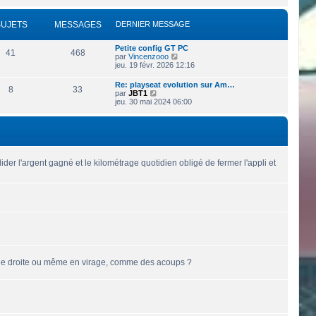
i
s
e
r
s
r
l
a
SUJETS
MESSAGES
DERNIER MESSAGE
n
e
g
i
d
e
e
e
Petite config GT PC
r
41
468
r
V
par
Vincenzooo
m
n
o
jeu. 19 févr. 2026 12:16
e
i
i
s
e
r
s
Re: playseat evolution sur Am…
r
8
33
l
a
V
par
JBT1
m
e
g
o
jeu. 30 mai 2024 06:00
e
d
e
i
s
e
r
s
r
l
a
n
e
g
i
d
e
e
e
r
r
der l'argent gagné et le kilométrage quotidien obligé de fermer l'appli et
m
n
e
i
s
e
s
r
a
m
g
e
e
s
s
a
g
e
 ligne droite ou même en virage, comme des acoups ?