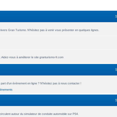
nivers Gran Turismo. N'hésitez pas à venir vous présenter en quelques lignes.
.. Aidez-nous à améliorer le site granturismo-fr.com
part d'un évènement en ligne ? N'hésitez pas à nous contacter !
vènements
circulent autour du simulateur de conduite automobile sur PS4.