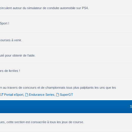
circulent autour du simulateur de conduite automobile sur PS4.
Sport !
courses à venir.
é pour obtenir de l'aide.
s de livrées !
um au travers de concours et de championnats tous plus palpitants les uns que les
,
Portail eSport
,
Endurance Series
,
SuperGT
es, cette section est consacrée à tous les jeux de course.