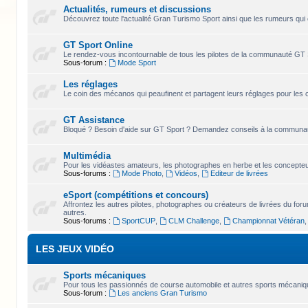
Actualités, rumeurs et discussions
Découvrez toute l'actualité Gran Turismo Sport ainsi que les rumeurs qui 
GT Sport Online
Le rendez-vous incontournable de tous les pilotes de la communauté GT 
Sous-forum :
Mode Sport
Les réglages
Le coin des mécanos qui peaufinent et partagent leurs réglages pour les 
GT Assistance
Bloqué ? Besoin d'aide sur GT Sport ? Demandez conseils à la communaut
Multimédia
Pour les vidéastes amateurs, les photographes en herbe et les concepteur
Sous-forums :
Mode Photo
,
Vidéos
,
Editeur de livrées
eSport (compétitions et concours)
Affrontez les autres pilotes, photographes ou créateurs de livrées du for
autres.
Sous-forums :
SportCUP
,
CLM Challenge
,
Championnat Vétéran
LES JEUX VIDÉO
Sports mécaniques
Pour tous les passionnés de course automobile et autres sports mécaniqu
Sous-forum :
Les anciens Gran Turismo