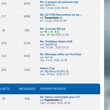
a
Re: A propos de peinture mat
164
2892
g
V
par
fab90
e
o
dim. 9 mars 2025 08:04
i
r
Re: [GT-FR] Rencontres en lig…
217
9886
l
V
par
Fastwinder
e
o
lun. 14 juil. 2025 09:39
d
i
e
r
r
Re: Courses 600 pp
l
34
394
n
V
par
W_I_N_S
e
i
o
sam. 24 mai 2025 21:08
d
e
i
e
r
r
r
Re: Problème Volant G29
229
2136
m
l
n
V
par
Sebd25
e
e
i
o
ven. 26 déc. 2025 19:15
s
d
e
i
s
e
r
r
Re: Montage vidéo sur YouTube
a
r
110
4002
m
l
V
par
Ash
g
n
e
e
o
mar. 4 nov. 2025 15:30
e
i
s
d
i
e
s
e
r
r
a
r
Nation Cup
l
265
7403
m
g
n
V
par
Big-Bang-061961
e
e
e
i
o
sam. 28 févr. 2026 13:27
d
s
e
i
e
s
r
r
r
a
m
l
n
g
e
e
i
e
s
SUJETS
MESSAGES
DERNIER MESSAGE
d
e
s
e
r
a
r
m
Re: Setup confortable pour GT
g
n
e
48
408
V
par
Fastwinder
e
i
s
o
sam. 20 sept. 2025 18:59
e
s
i
r
a
r
m
g