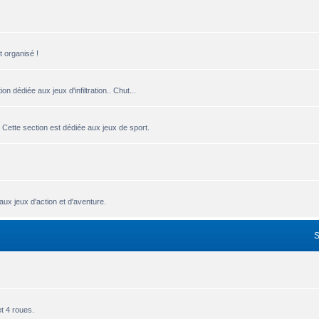
t organisé !
n dédiée aux jeux d'infiltration.. Chut...
 Cette section est dédiée aux jeux de sport.
ux jeux d'action et d'aventure.
.
et 4 roues.