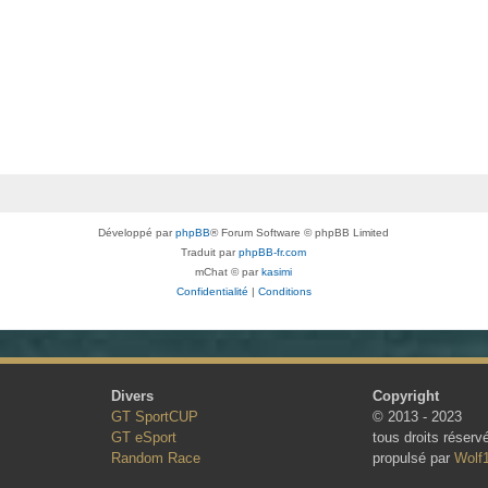
Développé par
phpBB
® Forum Software © phpBB Limited
Traduit par
phpBB-fr.com
mChat © par
kasimi
Confidentialité
|
Conditions
Divers
Copyright
GT SportCUP
© 2013 - 2023
GT eSport
tous droits réserv
Random Race
propulsé par
Wolf