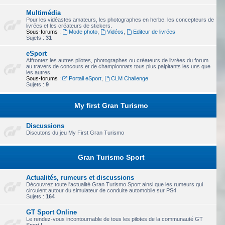
Multimédia
Pour les vidéastes amateurs, les photographes en herbe, les concepteurs de
livrées et les créateurs de stickers.
Sous-forums :
Mode photo
,
Vidéos
,
Editeur de livrées
Sujets :
31
eSport
Affrontez les autres pilotes, photographes ou créateurs de livrées du forum
au travers de concours et de championnats tous plus palpitants les uns que
les autres.
Sous-forums :
Portail eSport
,
CLM Challenge
Sujets :
9
My first Gran Turismo
Discussions
Discutons du jeu My First Gran Turismo
Gran Turismo Sport
Actualités, rumeurs et discussions
Découvrez toute l'actualité Gran Turismo Sport ainsi que les rumeurs qui
circulent autour du simulateur de conduite automobile sur PS4.
Sujets :
164
GT Sport Online
Le rendez-vous incontournable de tous les pilotes de la communauté GT