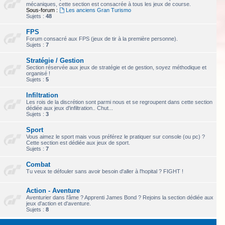
mécaniques, cette section est consacrée à tous les jeux de course.
Sous-forum :
Les anciens Gran Turismo
Sujets :
48
FPS
Forum consacré aux FPS (jeux de tir à la première personne).
Sujets :
7
Stratégie / Gestion
Section réservée aux jeux de stratégie et de gestion, soyez méthodique et
organisé !
Sujets :
5
Infiltration
Les rois de la discrétion sont parmi nous et se regroupent dans cette section
dédiée aux jeux d'infiltration.. Chut...
Sujets :
3
Sport
Vous aimez le sport mais vous préférez le pratiquer sur console (ou pc) ?
Cette section est dédiée aux jeux de sport.
Sujets :
7
Combat
Tu veux te défouler sans avoir besoin d'aller à l'hopital ? FIGHT !
Action - Aventure
Aventurier dans l'âme ? Apprenti James Bond ? Rejoins la section dédiée aux
jeux d'action et d'aventure.
Sujets :
8