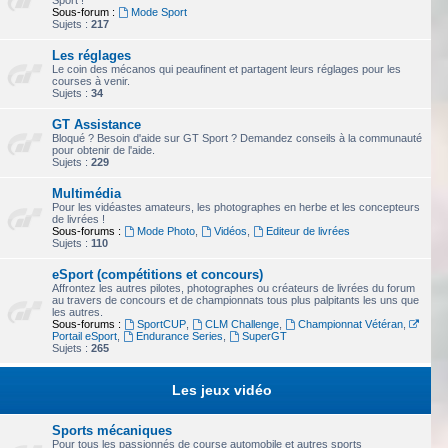
Sport !
Sous-forum :
Mode Sport
Sujets :
217
Les réglages
Le coin des mécanos qui peaufinent et partagent leurs réglages pour les
courses à venir.
Sujets :
34
GT Assistance
Bloqué ? Besoin d'aide sur GT Sport ? Demandez conseils à la communauté
pour obtenir de l'aide.
Sujets :
229
Multimédia
Pour les vidéastes amateurs, les photographes en herbe et les concepteurs
de livrées !
Sous-forums :
Mode Photo
,
Vidéos
,
Editeur de livrées
Sujets :
110
eSport (compétitions et concours)
Affrontez les autres pilotes, photographes ou créateurs de livrées du forum
au travers de concours et de championnats tous plus palpitants les uns que
les autres.
Sous-forums :
SportCUP
,
CLM Challenge
,
Championnat Vétéran
,
Portail eSport
,
Endurance Series
,
SuperGT
Sujets :
265
Les jeux vidéo
Sports mécaniques
Pour tous les passionnés de course automobile et autres sports