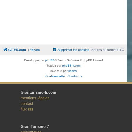
GT-FR.com
forum
Supprimer les cookies
Heures au format
UTC
Développé par
phpBB
® Forum Software © phpBB Limited
Traduit par
phpBB-fr.com
mChat © par
kasimi
Confidentialité
|
Conditions
Granturismo-fr.com
mentions légales
contact
flux rss
Gran Turismo 7