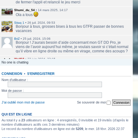
de fermer l'appli et relancé le jeu merci
Shumi_du_54
•
14 mars 2025, 14:17
Ola a tous
Sitaq 1
•
26 juil. 2024, 09:53
Bonjour à tous, grosses bises à tous les GTFR passer de bonnes
vacances
BriZ
•
25 juil. 2024, 15:06
Bonjour ! J’aurais besoin d’aide concernant mon GT DD Pro, je
viens de l’avoir aujourd’hui même, je voulais savoir si c’était normal
qu’il vibre en ligne droite ou même en virage, comme des acoups ?
Wolf18
•
23 juin 2024, 22:15
No one is chatting
Le site a l'air de nouveau actif
CONNEXION
•
S’ENREGISTRER
labbethoven
•
22 mars 2024, 16:12
Salut Jero, merci de ta réponse je vais faire ça
Nom d’utilisateur :
Jero
•
20 mars 2024, 10:42
Mot de passe :
Bethoven tu peux te présenter et créer un topic pour ton sujet, il se
verra plus facilement que dans le chat
J’ai oublié mon mot de passe
Se souvenir de moi
Jero
•
20 mars 2024, 10:42
Salut Kakashi et Bethoven
QUI EST EN LIGNE
Au total il y a
23
utilisateurs en ligne : 4 enregistrés, 0 invisible et 19 invités (d’après le
labbethoven
•
18 mars 2024, 18:32
Hello, des fans d'Alsace Village ? C'est quoi votre record avec une
nombre d’utilisateurs actifs ces 3 dernières minutes)
Le record du nombre d’utilisateurs en ligne est de
5209
, le mer. 18 févr. 2026 22:37
550PP à peu près ?
ObiKaKaShI
•
17 mars 2024, 16:54