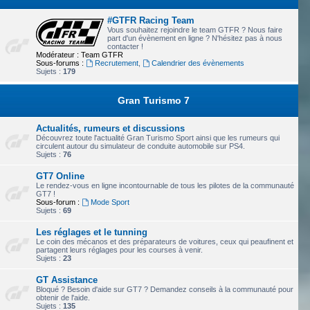
#GTFR Racing Team
Vous souhaitez rejoindre le team GTFR ? Nous faire
part d'un évènement en ligne ? N'hésitez pas à nous
contacter !
Modérateur :
Team GTFR
Sous-forums :
Recrutement
,
Calendrier des évènements
Sujets :
179
Gran Turismo 7
Actualités, rumeurs et discussions
Découvrez toute l'actualité Gran Turismo Sport ainsi que les rumeurs qui
circulent autour du simulateur de conduite automobile sur PS4.
Sujets :
76
GT7 Online
Le rendez-vous en ligne incontournable de tous les pilotes de la communauté
GT7 !
Sous-forum :
Mode Sport
Sujets :
69
Les réglages et le tunning
Le coin des mécanos et des préparateurs de voitures, ceux qui peaufinent et
partagent leurs réglages pour les courses à venir.
Sujets :
23
GT Assistance
Bloqué ? Besoin d'aide sur GT7 ? Demandez conseils à la communauté pour
obtenir de l'aide.
Sujets :
135