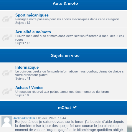
Auto & moto
Sport mécaniques
Partagez votre passion pour les sports mécaniques dans cette catégorie.
Sujets :
32
Actualité auto/moto
Suivez l'actualité auto et moto dans cette section réservée à l'actu des 2 et 4
roues.
Sujets :
13
Sujets en vrac
Informatique
Le coin des geeks où l'on parle informatique : vos configs, demande d'aide si
votre ordinateur plante...
Sujets :
41
Achats / Ventes
Un espace réservé aux petites annonces des membres du forum.
Sujets :
8
mChat
Jackparker1106
•
05 déc. 2025, 16:44
Bonjour à tous je suis nouveau sur le forum j'ai besoin d'aide depuis
la dernière mise à jour dès que je fini une course le jeu plante au
moment de valider l'argent gagné et le kilométrage quotidien obligé