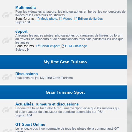
Multimédia
Pour les vidéastes amateurs, les photographes en herbe, les concepteurs de
livrées et les créateurs de stickers.
Sous-forums :
Mode photo
,
Vidéos
,
Editeur de livrées
Sujets :
31
eSport
Affrontez les autres pilotes, photographes ou créateurs de livrées du forum
au travers de concours et de championnats tous plus palpitants les uns que
les autres.
Sous-forums :
Portail eSport
,
CLM Challenge
Sujets :
9
My first Gran Turismo
Discussions
Discutons du jeu My First Gran Turismo
Gran Turismo Sport
Actualités, rumeurs et discussions
Découvrez toute l'actualité Gran Turismo Sport ainsi que les rumeurs qui
circulent autour du simulateur de conduite automobile sur PS4.
Sujets :
164
GT Sport Online
Le rendez-vous incontournable de tous les pilotes de la communauté GT