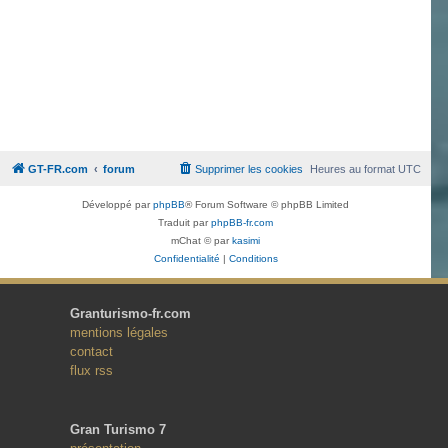
GT-FR.com
forum
Supprimer les cookies
Heures au format
UTC
Développé par
phpBB
® Forum Software © phpBB Limited
Traduit par
phpBB-fr.com
mChat © par
kasimi
Confidentialité
|
Conditions
Granturismo-fr.com
mentions légales
contact
flux rss
Gran Turismo 7