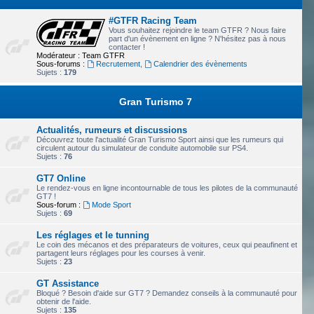
#GTFR Racing Team
Vous souhaitez rejoindre le team GTFR ? Nous faire
part d'un évènement en ligne ? N'hésitez pas à nous
contacter !
Modérateur :
Team GTFR
Sous-forums :
Recrutement
,
Calendrier des évènements
Sujets :
179
Gran Turismo 7
Actualités, rumeurs et discussions
Découvrez toute l'actualité Gran Turismo Sport ainsi que les rumeurs qui
circulent autour du simulateur de conduite automobile sur PS4.
Sujets :
76
GT7 Online
Le rendez-vous en ligne incontournable de tous les pilotes de la communauté
GT7 !
Sous-forum :
Mode Sport
Sujets :
69
Les réglages et le tunning
Le coin des mécanos et des préparateurs de voitures, ceux qui peaufinent et
partagent leurs réglages pour les courses à venir.
Sujets :
23
GT Assistance
Bloqué ? Besoin d'aide sur GT7 ? Demandez conseils à la communauté pour
obtenir de l'aide.
Sujets :
135