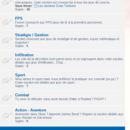
mécaniques, cette section est consacrée à tous les jeux de course.
Sous-forum :
Les anciens Gran Turismo
Sujets :
48
FPS
Forum consacré aux FPS (jeux de tir à la première personne).
Sujets :
7
Stratégie / Gestion
Section réservée aux jeux de stratégie et de gestion, soyez méthodique et
organisé !
Sujets :
5
Infiltration
Les rois de la discrétion sont parmi nous et se regroupent dans cette section
dédiée aux jeux d'infiltration.. Chut...
Sujets :
3
Sport
Vous aimez le sport mais vous préférez le pratiquer sur console (ou pc) ?
Cette section est dédiée aux jeux de sport.
Sujets :
7
Combat
Tu veux te défouler sans avoir besoin d'aller à l'hopital ? FIGHT !
Action - Aventure
Aventurier dans l'âme ? Apprenti James Bond ? Rejoins la section dédiée aux
jeux d'action et d'aventure.
Sujets :
8