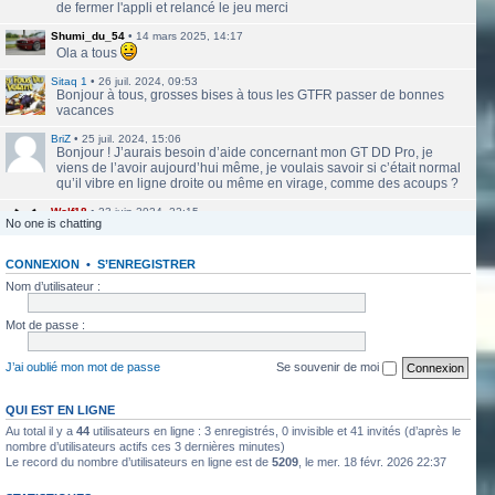
de fermer l'appli et relancé le jeu merci
Shumi_du_54
•
14 mars 2025, 14:17
Ola a tous
Sitaq 1
•
26 juil. 2024, 09:53
Bonjour à tous, grosses bises à tous les GTFR passer de bonnes
vacances
BriZ
•
25 juil. 2024, 15:06
Bonjour ! J’aurais besoin d’aide concernant mon GT DD Pro, je
viens de l’avoir aujourd’hui même, je voulais savoir si c’était normal
qu’il vibre en ligne droite ou même en virage, comme des acoups ?
Wolf18
•
23 juin 2024, 22:15
No one is chatting
Le site a l'air de nouveau actif
CONNEXION
•
S’ENREGISTRER
labbethoven
•
22 mars 2024, 16:12
Salut Jero, merci de ta réponse je vais faire ça
Nom d’utilisateur :
Jero
•
20 mars 2024, 10:42
Mot de passe :
Bethoven tu peux te présenter et créer un topic pour ton sujet, il se
verra plus facilement que dans le chat
J’ai oublié mon mot de passe
Se souvenir de moi
Jero
•
20 mars 2024, 10:42
Salut Kakashi et Bethoven
QUI EST EN LIGNE
Au total il y a
44
utilisateurs en ligne : 3 enregistrés, 0 invisible et 41 invités (d’après le
labbethoven
•
18 mars 2024, 18:32
Hello, des fans d'Alsace Village ? C'est quoi votre record avec une
nombre d’utilisateurs actifs ces 3 dernières minutes)
Le record du nombre d’utilisateurs en ligne est de
5209
, le mer. 18 févr. 2026 22:37
550PP à peu près ?
ObiKaKaShI
•
17 mars 2024, 16:54