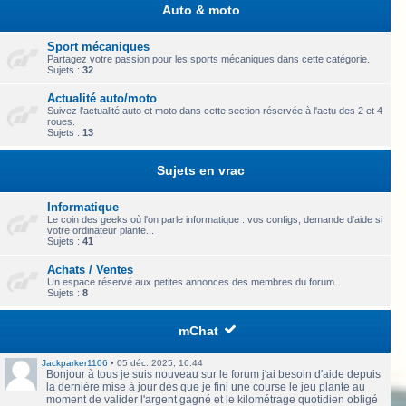
Auto & moto
Sport mécaniques
Partagez votre passion pour les sports mécaniques dans cette catégorie.
Sujets :
32
Actualité auto/moto
Suivez l'actualité auto et moto dans cette section réservée à l'actu des 2 et 4
roues.
Sujets :
13
Sujets en vrac
Informatique
Le coin des geeks où l'on parle informatique : vos configs, demande d'aide si
votre ordinateur plante...
Sujets :
41
Achats / Ventes
Un espace réservé aux petites annonces des membres du forum.
Sujets :
8
mChat
Jackparker1106
•
05 déc. 2025, 16:44
Bonjour à tous je suis nouveau sur le forum j'ai besoin d'aide depuis
la dernière mise à jour dès que je fini une course le jeu plante au
moment de valider l'argent gagné et le kilométrage quotidien obligé