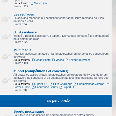
Sport !
Sous-forum :
Mode Sport
Sujets :
217
Les réglages
Le coin des mécanos qui peaufinent et partagent leurs réglages pour les
courses à venir.
Sujets :
34
GT Assistance
Bloqué ? Besoin d'aide sur GT Sport ? Demandez conseils à la communauté
pour obtenir de l'aide.
Sujets :
229
Multimédia
Pour les vidéastes amateurs, les photographes en herbe et les concepteurs
de livrées !
Sous-forums :
Mode Photo
,
Vidéos
,
Editeur de livrées
Sujets :
110
eSport (compétitions et concours)
Affrontez les autres pilotes, photographes ou créateurs de livrées du forum
au travers de concours et de championnats tous plus palpitants les uns que
les autres.
Sous-forums :
SportCUP
,
CLM Challenge
,
Championnat Vétéran
,
Portail eSport
,
Endurance Series
,
SuperGT
Sujets :
265
Les jeux vidéo
Sports mécaniques
Pour tous les passionnés de course automobile et autres sports