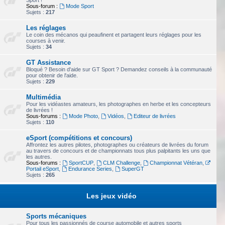
Sport !
Sous-forum :
Mode Sport
Sujets :
217
Les réglages
Le coin des mécanos qui peaufinent et partagent leurs réglages pour les
courses à venir.
Sujets :
34
GT Assistance
Bloqué ? Besoin d'aide sur GT Sport ? Demandez conseils à la communauté
pour obtenir de l'aide.
Sujets :
229
Multimédia
Pour les vidéastes amateurs, les photographes en herbe et les concepteurs
de livrées !
Sous-forums :
Mode Photo
,
Vidéos
,
Editeur de livrées
Sujets :
110
eSport (compétitions et concours)
Affrontez les autres pilotes, photographes ou créateurs de livrées du forum
au travers de concours et de championnats tous plus palpitants les uns que
les autres.
Sous-forums :
SportCUP
,
CLM Challenge
,
Championnat Vétéran
,
Portail eSport
,
Endurance Series
,
SuperGT
Sujets :
265
Les jeux vidéo
Sports mécaniques
Pour tous les passionnés de course automobile et autres sports