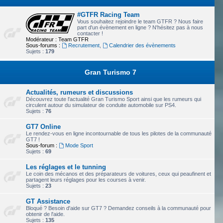
#GTFR Racing Team
Vous souhaitez rejoindre le team GTFR ? Nous faire
part d'un évènement en ligne ? N'hésitez pas à nous
contacter !
Modérateur :
Team GTFR
Sous-forums :
Recrutement
,
Calendrier des évènements
Sujets :
179
Gran Turismo 7
Actualités, rumeurs et discussions
Découvrez toute l'actualité Gran Turismo Sport ainsi que les rumeurs qui
circulent autour du simulateur de conduite automobile sur PS4.
Sujets :
76
GT7 Online
Le rendez-vous en ligne incontournable de tous les pilotes de la communauté
GT7 !
Sous-forum :
Mode Sport
Sujets :
69
Les réglages et le tunning
Le coin des mécanos et des préparateurs de voitures, ceux qui peaufinent et
partagent leurs réglages pour les courses à venir.
Sujets :
23
GT Assistance
Bloqué ? Besoin d'aide sur GT7 ? Demandez conseils à la communauté pour
obtenir de l'aide.
Sujets :
135