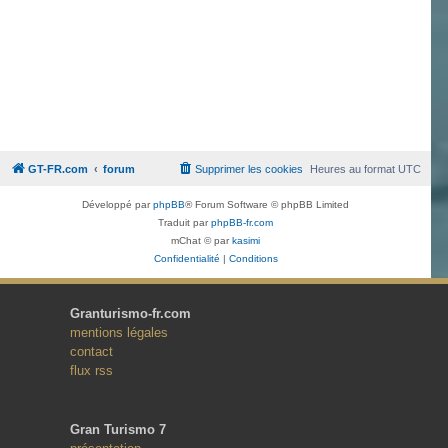
GT-FR.com
forum
Supprimer les cookies
Heures au format
UTC
Développé par
phpBB
® Forum Software © phpBB Limited
Traduit par
phpBB-fr.com
mChat © par
kasimi
Confidentialité
|
Conditions
Granturismo-fr.com
mentions légales
contact
flux rss
Gran Turismo 7