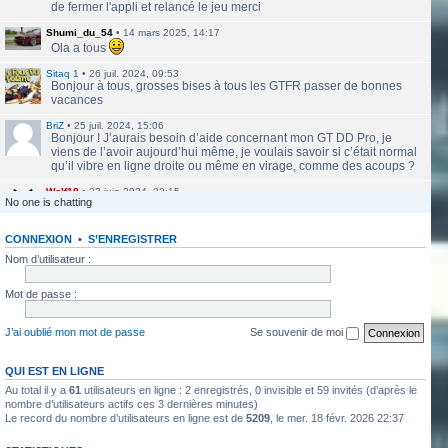
de fermer l'appli et relancé le jeu merci
Shumi_du_54
•
14 mars 2025, 14:17
Ola a tous
Sitaq 1
•
26 juil. 2024, 09:53
Bonjour à tous, grosses bises à tous les GTFR passer de bonnes
vacances
BriZ
•
25 juil. 2024, 15:06
Bonjour ! J’aurais besoin d’aide concernant mon GT DD Pro, je
viens de l’avoir aujourd’hui même, je voulais savoir si c’était normal
qu’il vibre en ligne droite ou même en virage, comme des acoups ?
Wolf18
•
23 juin 2024, 22:15
No one is chatting
Le site a l'air de nouveau actif
CONNEXION
•
S’ENREGISTRER
labbethoven
•
22 mars 2024, 16:12
Salut Jero, merci de ta réponse je vais faire ça
Nom d’utilisateur :
Jero
•
20 mars 2024, 10:42
Mot de passe :
Bethoven tu peux te présenter et créer un topic pour ton sujet, il se
verra plus facilement que dans le chat
J’ai oublié mon mot de passe
Se souvenir de moi
Jero
•
20 mars 2024, 10:42
Salut Kakashi et Bethoven
QUI EST EN LIGNE
Au total il y a
61
utilisateurs en ligne : 2 enregistrés, 0 invisible et 59 invités (d’après le
labbethoven
•
18 mars 2024, 18:32
Hello, des fans d'Alsace Village ? C'est quoi votre record avec une
nombre d’utilisateurs actifs ces 3 dernières minutes)
Le record du nombre d’utilisateurs en ligne est de
5209
, le mer. 18 févr. 2026 22:37
550PP à peu près ?
ObiKaKaShI
•
17 mars 2024, 16:54