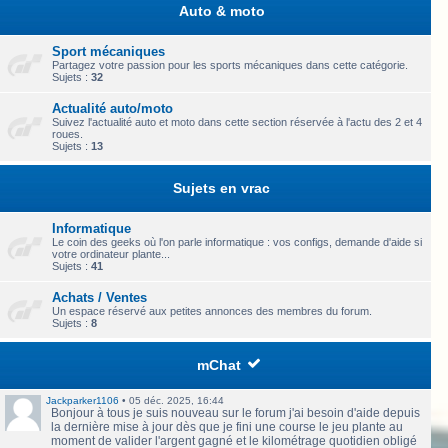
Auto & moto
Sport mécaniques
Partagez votre passion pour les sports mécaniques dans cette catégorie.
Sujets :
32
Actualité auto/moto
Suivez l'actualité auto et moto dans cette section réservée à l'actu des 2 et 4
roues.
Sujets :
13
Sujets en vrac
Informatique
Le coin des geeks où l'on parle informatique : vos configs, demande d'aide si
votre ordinateur plante...
Sujets :
41
Achats / Ventes
Un espace réservé aux petites annonces des membres du forum.
Sujets :
8
mChat
Jackparker1106
•
05 déc. 2025, 16:44
Bonjour à tous je suis nouveau sur le forum j'ai besoin d'aide depuis
la dernière mise à jour dès que je fini une course le jeu plante au
moment de valider l'argent gagné et le kilométrage quotidien obligé