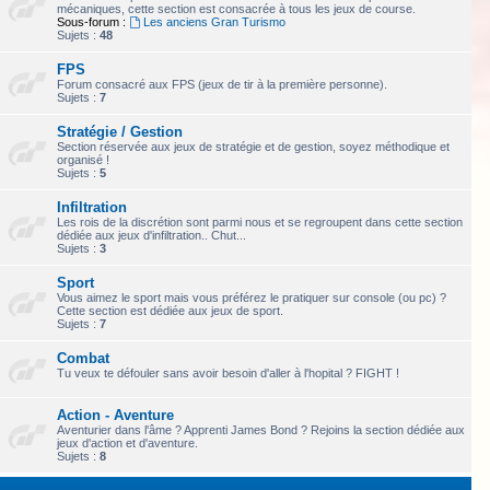
mécaniques, cette section est consacrée à tous les jeux de course.
Sous-forum :
Les anciens Gran Turismo
Sujets :
48
FPS
Forum consacré aux FPS (jeux de tir à la première personne).
Sujets :
7
Stratégie / Gestion
Section réservée aux jeux de stratégie et de gestion, soyez méthodique et
organisé !
Sujets :
5
Infiltration
Les rois de la discrétion sont parmi nous et se regroupent dans cette section
dédiée aux jeux d'infiltration.. Chut...
Sujets :
3
Sport
Vous aimez le sport mais vous préférez le pratiquer sur console (ou pc) ?
Cette section est dédiée aux jeux de sport.
Sujets :
7
Combat
Tu veux te défouler sans avoir besoin d'aller à l'hopital ? FIGHT !
Action - Aventure
Aventurier dans l'âme ? Apprenti James Bond ? Rejoins la section dédiée aux
jeux d'action et d'aventure.
Sujets :
8