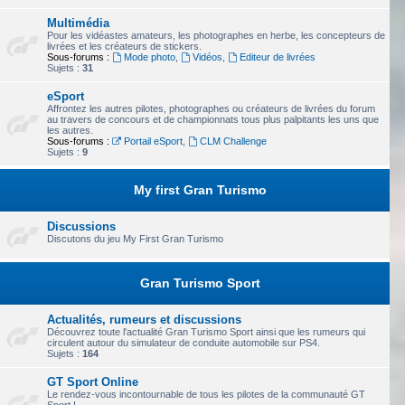
Multimédia
Pour les vidéastes amateurs, les photographes en herbe, les concepteurs de
livrées et les créateurs de stickers.
Sous-forums :
Mode photo
,
Vidéos
,
Editeur de livrées
Sujets :
31
eSport
Affrontez les autres pilotes, photographes ou créateurs de livrées du forum
au travers de concours et de championnats tous plus palpitants les uns que
les autres.
Sous-forums :
Portail eSport
,
CLM Challenge
Sujets :
9
My first Gran Turismo
Discussions
Discutons du jeu My First Gran Turismo
Gran Turismo Sport
Actualités, rumeurs et discussions
Découvrez toute l'actualité Gran Turismo Sport ainsi que les rumeurs qui
circulent autour du simulateur de conduite automobile sur PS4.
Sujets :
164
GT Sport Online
Le rendez-vous incontournable de tous les pilotes de la communauté GT