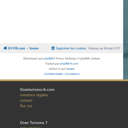
GT-FR.com
forum
Supprimer les cookies
Heures au format
UTC
Développé par
phpBB
® Forum Software © phpBB Limited
Traduit par
phpBB-fr.com
mChat © par
kasimi
Confidentialité
|
Conditions
Granturismo-fr.com
mentions légales
contact
flux rss
Gran Turismo 7