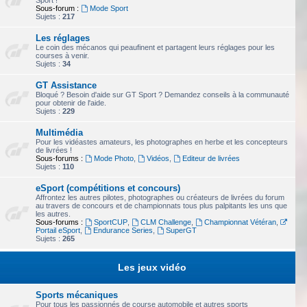
Sport !
Sous-forum :
Mode Sport
Sujets :
217
Les réglages
Le coin des mécanos qui peaufinent et partagent leurs réglages pour les
courses à venir.
Sujets :
34
GT Assistance
Bloqué ? Besoin d'aide sur GT Sport ? Demandez conseils à la communauté
pour obtenir de l'aide.
Sujets :
229
Multimédia
Pour les vidéastes amateurs, les photographes en herbe et les concepteurs
de livrées !
Sous-forums :
Mode Photo
,
Vidéos
,
Editeur de livrées
Sujets :
110
eSport (compétitions et concours)
Affrontez les autres pilotes, photographes ou créateurs de livrées du forum
au travers de concours et de championnats tous plus palpitants les uns que
les autres.
Sous-forums :
SportCUP
,
CLM Challenge
,
Championnat Vétéran
,
Portail eSport
,
Endurance Series
,
SuperGT
Sujets :
265
Les jeux vidéo
Sports mécaniques
Pour tous les passionnés de course automobile et autres sports