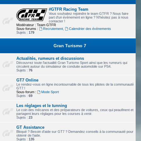
#GTFR Racing Team
Vous souhaitez rejoindre le team GTFR ? Nous faire
part d'un évènement en ligne ? N'hésitez pas à nous
contacter !
Modérateur :
Team GTFR
Sous-forums :
Recrutement
,
Calendrier des évènements
Sujets :
179
Gran Turismo 7
Actualités, rumeurs et discussions
Découvrez toute l'actualité Gran Turismo Sport ainsi que les rumeurs qui
circulent autour du simulateur de conduite automobile sur PS4.
Sujets :
76
GT7 Online
Le rendez-vous en ligne incontournable de tous les pilotes de la communauté
GT7 !
Sous-forum :
Mode Sport
Sujets :
69
Les réglages et le tunning
Le coin des mécanos et des préparateurs de voitures, ceux qui peaufinent et
partagent leurs réglages pour les courses à venir.
Sujets :
23
GT Assistance
Bloqué ? Besoin d'aide sur GT7 ? Demandez conseils à la communauté pour
obtenir de l'aide.
Sujets :
135