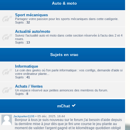
Auto & moto
Sport mécaniques
Partagez votre passion pour les sports mécaniques dans cette catégorie.
Sujets :
32
Actualité auto/moto
Suivez l'actualité auto et moto dans cette section réservée à l'actu des 2 et 4
roues.
Sujets :
13
Sujets en vrac
Informatique
Le coin des geeks où l'on parle informatique : vos configs, demande d'aide si
votre ordinateur plante...
Sujets :
41
Achats / Ventes
Un espace réservé aux petites annonces des membres du forum.
Sujets :
8
mChat
Jackparker1106
•
05 déc. 2025, 16:44
Bonjour à tous je suis nouveau sur le forum j'ai besoin d'aide depuis
la dernière mise à jour dès que je fini une course le jeu plante au
moment de valider l'argent gagné et le kilométrage quotidien obligé