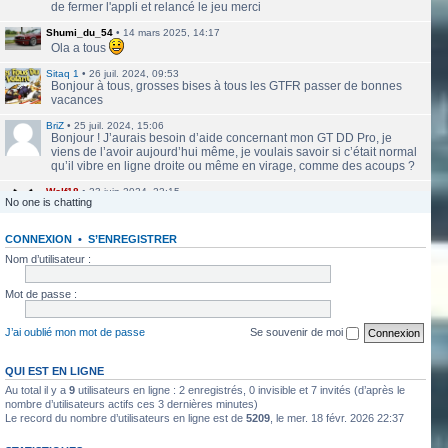
de fermer l'appli et relancé le jeu merci
Shumi_du_54
•
14 mars 2025, 14:17
Ola a tous
Sitaq 1
•
26 juil. 2024, 09:53
Bonjour à tous, grosses bises à tous les GTFR passer de bonnes
vacances
BriZ
•
25 juil. 2024, 15:06
Bonjour ! J’aurais besoin d’aide concernant mon GT DD Pro, je
viens de l’avoir aujourd’hui même, je voulais savoir si c’était normal
qu’il vibre en ligne droite ou même en virage, comme des acoups ?
Wolf18
•
23 juin 2024, 22:15
No one is chatting
Le site a l'air de nouveau actif
CONNEXION
•
S’ENREGISTRER
labbethoven
•
22 mars 2024, 16:12
Salut Jero, merci de ta réponse je vais faire ça
Nom d’utilisateur :
Jero
•
20 mars 2024, 10:42
Mot de passe :
Bethoven tu peux te présenter et créer un topic pour ton sujet, il se
verra plus facilement que dans le chat
J’ai oublié mon mot de passe
Se souvenir de moi
Jero
•
20 mars 2024, 10:42
Salut Kakashi et Bethoven
QUI EST EN LIGNE
Au total il y a
9
utilisateurs en ligne : 2 enregistrés, 0 invisible et 7 invités (d’après le
labbethoven
•
18 mars 2024, 18:32
Hello, des fans d'Alsace Village ? C'est quoi votre record avec une
nombre d’utilisateurs actifs ces 3 dernières minutes)
Le record du nombre d’utilisateurs en ligne est de
5209
, le mer. 18 févr. 2026 22:37
550PP à peu près ?
ObiKaKaShI
•
17 mars 2024, 16:54