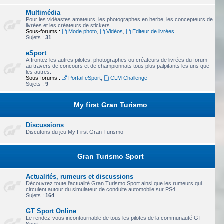
Multimédia
Pour les vidéastes amateurs, les photographes en herbe, les concepteurs de
livrées et les créateurs de stickers.
Sous-forums :
Mode photo
,
Vidéos
,
Editeur de livrées
Sujets :
31
eSport
Affrontez les autres pilotes, photographes ou créateurs de livrées du forum
au travers de concours et de championnats tous plus palpitants les uns que
les autres.
Sous-forums :
Portail eSport
,
CLM Challenge
Sujets :
9
My first Gran Turismo
Discussions
Discutons du jeu My First Gran Turismo
Gran Turismo Sport
Actualités, rumeurs et discussions
Découvrez toute l'actualité Gran Turismo Sport ainsi que les rumeurs qui
circulent autour du simulateur de conduite automobile sur PS4.
Sujets :
164
GT Sport Online
Le rendez-vous incontournable de tous les pilotes de la communauté GT