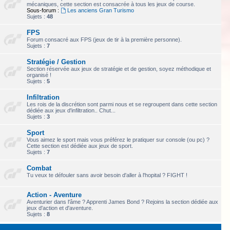
mécaniques, cette section est consacrée à tous les jeux de course.
Sous-forum :
Les anciens Gran Turismo
Sujets :
48
FPS
Forum consacré aux FPS (jeux de tir à la première personne).
Sujets :
7
Stratégie / Gestion
Section réservée aux jeux de stratégie et de gestion, soyez méthodique et
organisé !
Sujets :
5
Infiltration
Les rois de la discrétion sont parmi nous et se regroupent dans cette section
dédiée aux jeux d'infiltration.. Chut...
Sujets :
3
Sport
Vous aimez le sport mais vous préférez le pratiquer sur console (ou pc) ?
Cette section est dédiée aux jeux de sport.
Sujets :
7
Combat
Tu veux te défouler sans avoir besoin d'aller à l'hopital ? FIGHT !
Action - Aventure
Aventurier dans l'âme ? Apprenti James Bond ? Rejoins la section dédiée aux
jeux d'action et d'aventure.
Sujets :
8