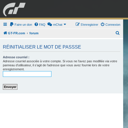
GRAN TURISMO
Faire un don
FAQ
mChat
FORUM
S’enregistrer
Connexion
R
GT-FR.com
forum
e
ESPORT
BOUTIQUE
RÉINITIALISER LE MOT DE PASSSE
c
h
Adresse courriel :
e
Adresse courriel associée à votre compte. Si vous ne l’avez pas modifiée via votre
panneau d’utilisateur, il s’agit de l’adresse que vous avez fournie lors de votre
r
enregistrement.
c
h
e
r