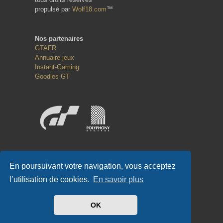
propulsé par
Wolf18.com
™
Nos partenaires
GTAFR
Annuaire jeux
Instant-Gaming
Goodies GT
Réseaux sociaux
En poursuivant votre navigation, vous acceptez
l’utilisation de cookies.
En savoir plus
OK
#GT-FR.COM
✌
#GTFR