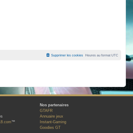
Supprimer les cookies
Heures au format
UTC
Nos partenaires
GTAFR
és
Annuaire jeux
18.com
™
Instant-Gaming
Goodies GT