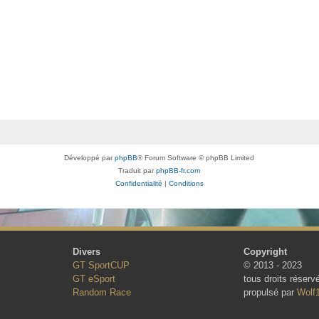
Développé par
phpBB
® Forum Software © phpBB Limited
Traduit par
phpBB-fr.com
Confidentialité
|
Conditions
Divers
Copyright
GT SportCUP
© 2013 - 2023
GT eSport
tous droits réserv
Random Race
propulsé par
Wolf