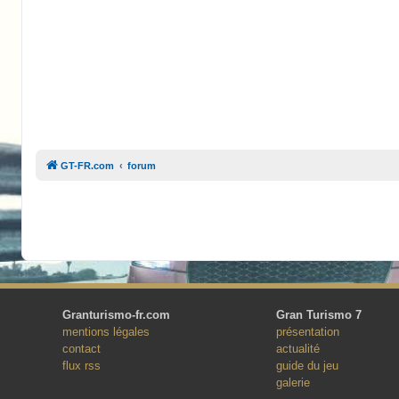
GT-FR.com
forum
Granturismo-fr.com
Gran Turismo 7
mentions légales
présentation
contact
actualité
flux rss
guide du jeu
galerie