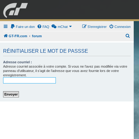
GRAN TURISMO
Faire un don
FAQ
mChat
FORUM
S’enregistrer
Connexion
R
GT-FR.com
forum
e
ESPORT
BOUTIQUE
RÉINITIALISER LE MOT DE PASSSE
c
h
Adresse courriel :
e
Adresse courriel associée à votre compte. Si vous ne l’avez pas modifiée via votre
panneau d’utilisateur, il s’agit de l’adresse que vous avez fournie lors de votre
r
enregistrement.
c
h
e
r