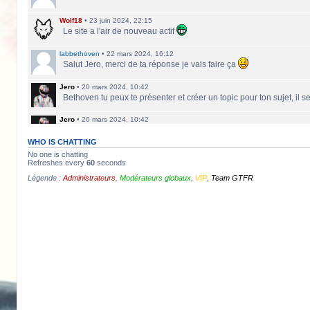
Wolf18
•
23 juin 2024, 22:15
Le site a l'air de nouveau actif
labbethoven
•
22 mars 2024, 16:12
Salut Jero, merci de ta réponse je vais faire ça
Jero
•
20 mars 2024, 10:42
Bethoven tu peux te présenter et créer un topic pour ton sujet, il 
Jero
•
20 mars 2024, 10:42
Salut Kakashi et Bethoven
WHO IS CHATTING
labbethoven
•
18 mars 2024, 18:32
No one is chatting
Hello, des fans d'Alsace Village ? C'est quoi votre record avec 
Refreshes every
60
seconds
Légende :
Administrateurs
,
Modérateurs globaux
,
VIP
,
Team GTFR
ObiKaKaShI
•
17 mars 2024, 16:54