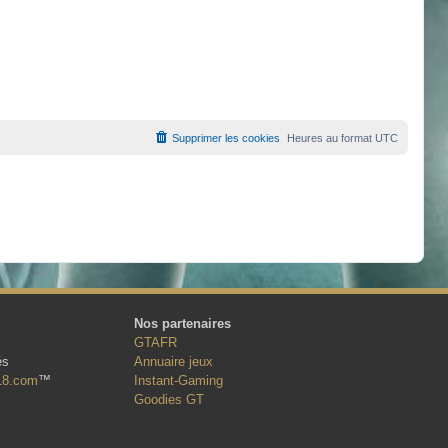
Supprimer les cookies
Heures au format
UTC
Nos partenaires
GTAFR
és
Annuaire jeux
18.com
™
Instant-Gaming
Goodies GT