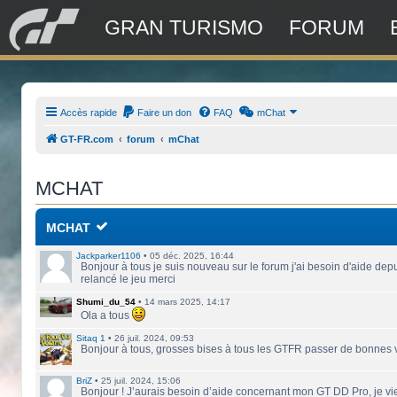
GRAN TURISMO
FORUM
Accès rapide
Faire un don
FAQ
mChat
GT-FR.com
forum
mChat
MCHAT
MCHAT
Jackparker1106
•
05 déc. 2025, 16:44
Bonjour à tous je suis nouveau sur le forum j'ai besoin d'aide depu
relancé le jeu merci
Shumi_du_54
•
14 mars 2025, 14:17
Ola a tous
Sitaq 1
•
26 juil. 2024, 09:53
Bonjour à tous, grosses bises à tous les GTFR passer de bonnes
BriZ
•
25 juil. 2024, 15:06
Bonjour ! J’aurais besoin d’aide concernant mon GT DD Pro, je vie