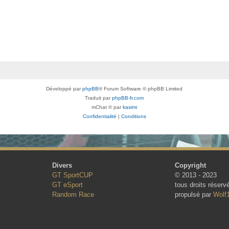
Développé par
phpBB
® Forum Software © phpBB Limited
Traduit par
phpBB-fr.com
mChat © par
kasimi
Confidentialité
|
Conditions
Divers
Copyright
GT SportCUP
© 2013 - 2023
GT eSport
tous droits réserv
Random Race
propulsé par
Wolf