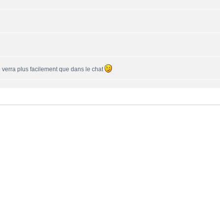
se verra plus facilement que dans le chat
une 550PP à peu près ?