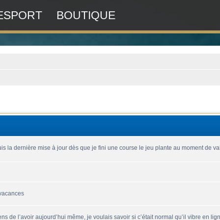
ESPORT
BOUTIQUE
is la dernière mise à jour dès que je fini une course le jeu plante au moment de vali
 vacances
ns de l’avoir aujourd’hui même, je voulais savoir si c’était normal qu’il vibre en