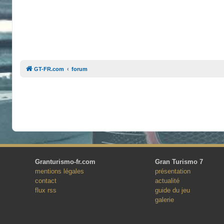
GT-FR.com
forum
Granturismo-fr.com
Gran Turismo 7
mentions légales
présentation
contact
actualité
flux rss
guide du jeu
galerie