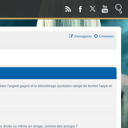
S’enregistrer
Connexion
der l'argent gagné et le kilométrage quotidien obligé de fermer l'appli et
 ligne droite ou même en virage, comme des acoups ?