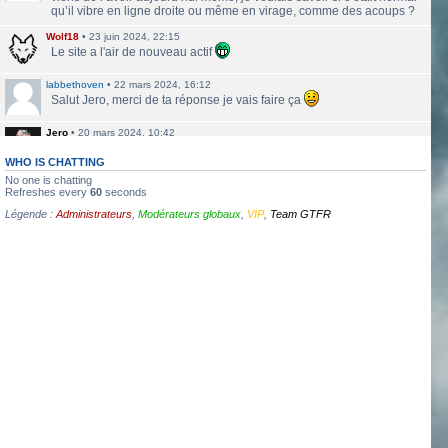
qu’il vibre en ligne droite ou même en virage, comme des acoups ?
Wolf18
•
23 juin 2024, 22:15
Le site a l'air de nouveau actif
labbethoven
•
22 mars 2024, 16:12
Salut Jero, merci de ta réponse je vais faire ça
Jero
•
20 mars 2024, 10:42
Bethoven tu peux te présenter et créer un topic pour ton sujet, il se
verra plus facilement que dans le chat
WHO IS CHATTING
No one is chatting
Jero
•
20 mars 2024, 10:42
Refreshes every
60
seconds
Salut Kakashi et Bethoven
Légende :
Administrateurs
,
Modérateurs globaux
,
VIP
,
Team GTFR
labbethoven
•
18 mars 2024, 18:32
Hello, des fans d'Alsace Village ? C'est quoi votre record avec une
550PP à peu près ?
ObiKaKaShI
•
17 mars 2024, 16:54